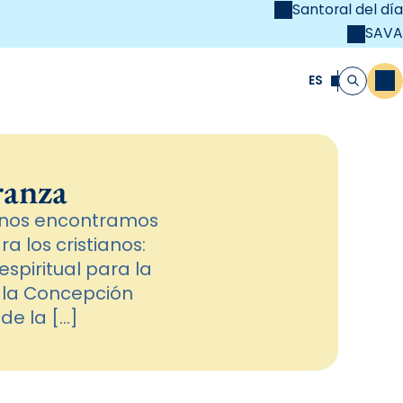
Santoral del día
SAVA
el
unya Cristiana
ES
M
Buscar
ranza
e nos encontramos
a los cristianos:
spiritual para la
 la Concepción
de la […]