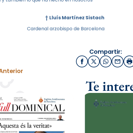
†
Lluís Martínez Sistach
Cardenal arzobispo de Barcelona
Compartir:
Facebook
X / Twitter
WhatsApp
Email
I
Anterior
Te inter