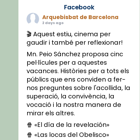
Facebook
Arquebisbat de Barcelona
2 days ago
🎬 Aquest estiu, cinema per
gaudir i també per reflexionar!
Mn. Peio Sánchez proposa cinc
pel·lícules per a aquestes
vacances. Històries per a tots els
públics que ens conviden a fer-
nos preguntes sobre l'acollida, la
superació, la convivència, la
vocació i la nostra manera de
mirar els altres.
🍿 «El día de la revelación»
🍿 «Las locas del Obelisco»