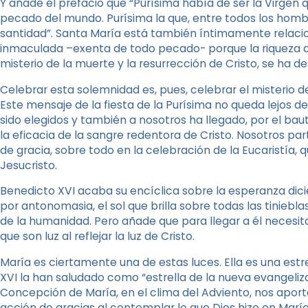
Y añade el prefacio que “Purísima había de ser la Virgen 
pecado del mundo. Purísima la que, entre todos los homb
santidad”. Santa María está también íntimamente relacio
inmaculada –exenta de todo pecado- porque la riqueza de 
misterio de la muerte y la resurrección de Cristo, se ha de
Celebrar esta solemnidad es, pues, celebrar el misterio d
Este mensaje de la fiesta de la Purísima no queda lejos
sido elegidos y también a nosotros ha llegado, por el bau
la eficacia de la sangre redentora de Cristo. Nosotros 
de gracia, sobre todo en la celebración de la Eucaristía, 
Jesucristo.
Benedicto XVI acaba su encíclica sobre la esperanza dici
por antonomasia, el sol que brilla sobre todas las tinieblas
de la humanidad. Pero añade que para llegar a él neces
que son luz al reflejar la luz de Cristo.
María es ciertamente una de estas luces. Ella es una estr
XVI la han saludado como “estrella de la nueva evangeliz
Concepción de María, en el clima del Adviento, nos aport
acción de gracias al contemplar lo que Dios hizo en Mar