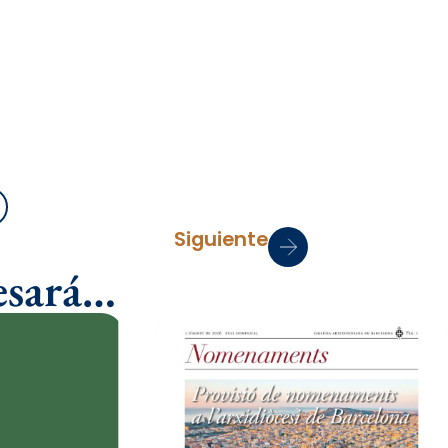
mprimir
Siguiente
esará…