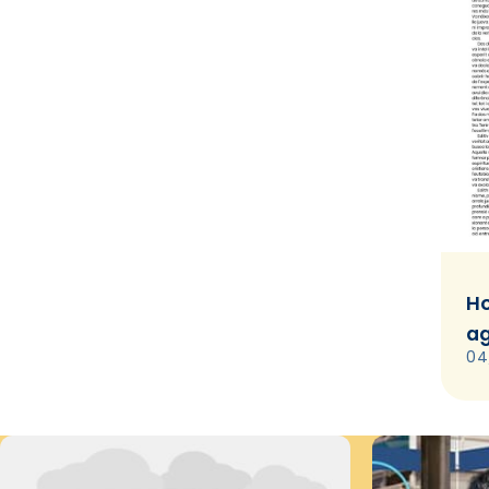
Ho
ag
04