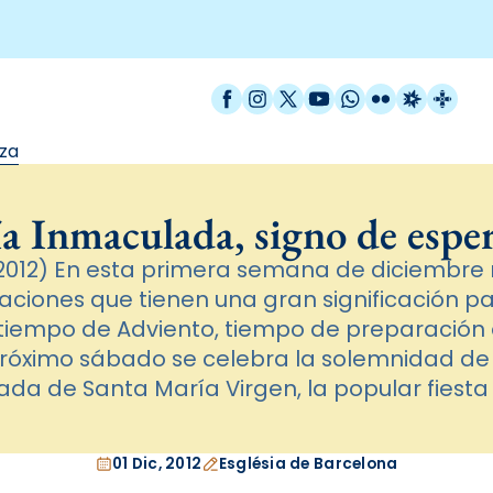
Facebook
Instagram
X / Twitter
YouTube
WhatsApp
Flickr
Radio Est
Catal
za
a Inmaculada, signo de espe
2012) En esta primera semana de diciembr
ciones que tienen una gran significación par
 tiempo de Adviento, tiempo de preparación e
 próximo sábado se celebra la solemnidad de
da de Santa María Virgen, la popular fiesta 
01 Dic, 2012
Església de Barcelona