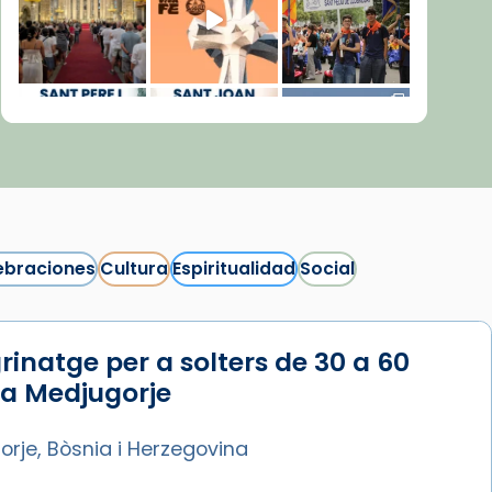
ebraciones
Cultura
Espiritualidad
Social
rinatge per a solters de 30 a 60
Síguenos en Instagram
 a Medjugorje
Cargar más...
rje, Bòsnia i Herzegovina