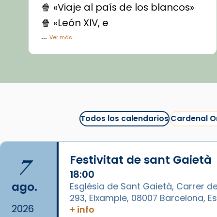
🍿 «Viaje al país de los blancos»
🍿 «León XIV, e
...
Ver más
Vídeo
View on Facebook
·
Share
Arquebisbat de Barcelona
1 week ago
Todos los calendarios
Cardenal O
La Carmina va patir depressió.
Fa gairebé dos mesos, a l'Estadi
Lluís Companys, la jove va fer
7
Festivitat de sant Gaietà
arribar el seu testimoni al papa
Lleó XIV.
18:00
ago.
Església de Sant Gaietà, Carrer de
Recupera l'entrevista
293, Eixample, 08007 Barcelona, 
comp
tican News 👇
Vatican News
2026
+ info