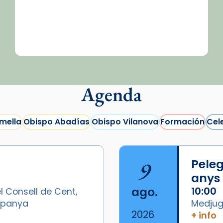
Agenda
mella
Obispo Abadías
Obispo Vilanova
Formación
Cel
9
Peleg
anys
ago.
10:00
l Consell de Cent,
Espanya
Medjugo
2026
+ info