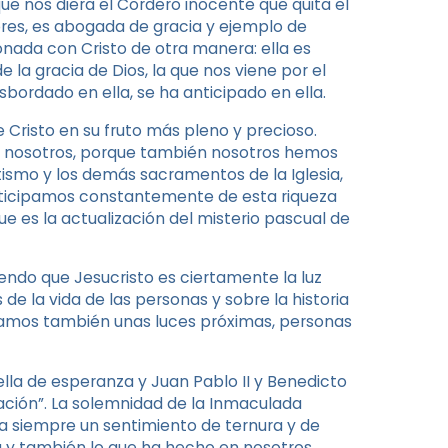
que nos diera el Cordero inocente que quita el
res, es abogada de gracia y ejemplo de
nada con Cristo de otra manera: ella es
la gracia de Dios, la que nos viene por el
sbordado en ella, se ha anticipado en ella.
e Cristo en su fruto más pleno y precioso.
 de nosotros, porque también nosotros hemos
tismo y los demás sacramentos de la Iglesia,
participamos constantemente de esta riqueza
que es la actualización del misterio pascual de
endo que Jesucristo es ciertamente la luz
 de la vida de las personas y sobre la historia
itamos también unas luces próximas, personas
ella de esperanza y Juan Pablo II y Benedicto
ación”. La solemnidad de la Inmaculada
a siempre un sentimiento de ternura y de
ía y también lo que ha hecho en nosotros