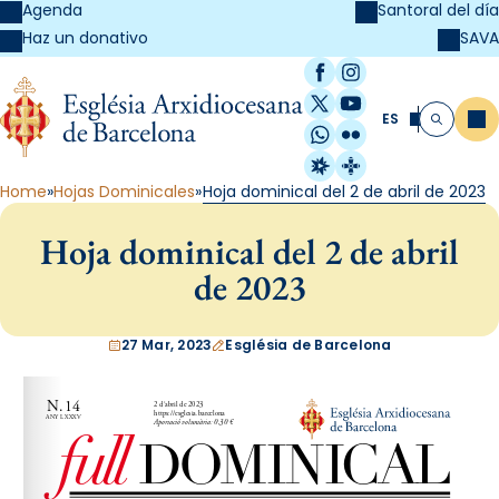
Agenda
Santoral del día
SAVA
Haz un donativo
Facebook
Instagram
X / Twitter
YouTube
ES
Me
Buscar
WhatsApp
Flickr
Radio Estel
Catalunya Cristi
Home
Hojas Dominicales
Hoja dominical del 2 de abril de 2023
Hoja dominical del 2 de abril
de 2023
27 Mar, 2023
Església de Barcelona