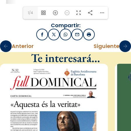
1/4
Compartir:
Facebook
X / Twitter
WhatsApp
Email
Imprimir
Anterior
Siguiente
Te interesará…