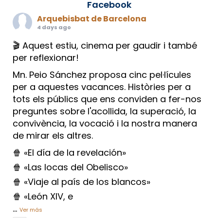
Facebook
Arquebisbat de Barcelona
4 days ago
🎬 Aquest estiu, cinema per gaudir i també
per reflexionar!
Mn. Peio Sánchez proposa cinc pel·lícules
per a aquestes vacances. Històries per a
tots els públics que ens conviden a fer-nos
preguntes sobre l'acollida, la superació, la
convivència, la vocació i la nostra manera
de mirar els altres.
🍿 «El día de la revelación»
🍿 «Las locas del Obelisco»
🍿 «Viaje al país de los blancos»
🍿 «León XIV, e
...
Ver más