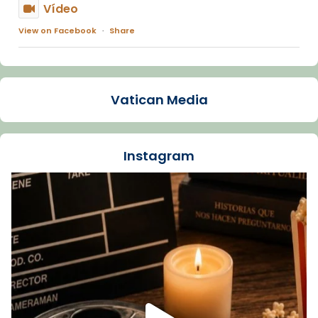
Vídeo
View on Facebook
·
Share
Arquebisbat de Barcelona
1 week ago
Vatican Media
La Carmina va patir depressió. Fa gairebé
dos mesos, a l'Estadi Lluís Companys, la
jove va fer arribar el seu testimoni al papa
Instagram
Lleó XIV.
Recupera l'entrevista comp
Vatican
tican News 👇
News
www.vaticannews.va/es/iglesia/news/2026-
07/carmina-historia-depresion-papa-viaje-
espana-testimoni...
Foto
View on Facebook
·
Share