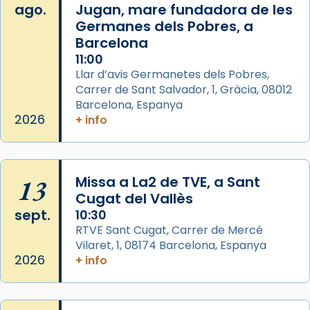
ago.
Jugan, mare fundadora de les
Aquest dilluns, 27 de juliol, ha tingut lloc la
Germanes dels Pobres, a
missa d’acció de gràcies en agraïment al
Barcelona
comitè organitzador de la visita apostòlica
11:00
del Sant Pare Lleó XIV a Barcelona, i als
Llar d’avis Germanetes dels Pobres,
col·laboradors, a la Catedral de Barcelona.
Carrer de Sant Salvador, 1, Gràcia, 08012
Barcelona, Espanya
L’arquebisbe de Barcelona, el cardenal Joan
2026
+ info
Josep Omella, ha presidit la missa i l’ha
concelebrat el bisbe auxiliar de Barcelona,
Mons. David Abadías.
13
Missa a La2 de TVE, a Sant
📸 Dr. G. Simón
Cugat del Vallès
Foto
sept.
10:30
View on Facebook
·
Share
RTVE Sant Cugat, Carrer de Mercé
Vilaret, 1, 08174 Barcelona, Espanya
2026
+ info
Arquebisbat de Barcelona
2 weeks ago
Memòria de les santes Juliana i