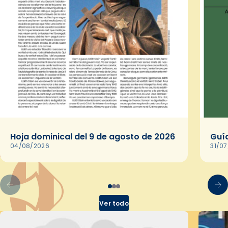
Hoja dominical del 9 de agosto de 2026
Guía
04/08/2026
31/0
Ver todo