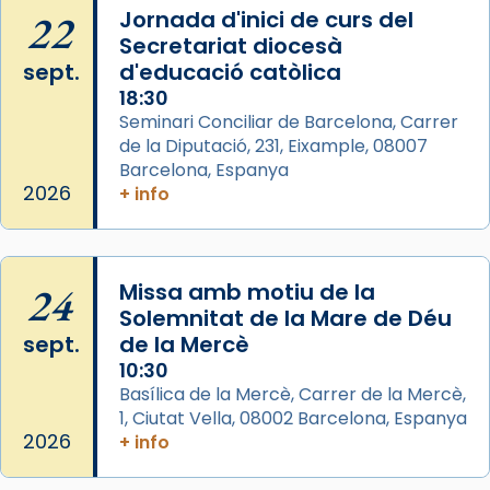
Semproniana, verges i màrtirs.
22
Jornada d'inici de curs del
Secretariat diocesà
Acompanyant la història de sant Cugat, a
sept.
d'educació catòlica
partir de l’Edat Mitjana sorgeix la tradició
18:30
que les santes Juliana (“relatiu a Júlia”) i
Seminari Conciliar de Barcelona, Carrer
Semproniana (“relatiu a Semprònia =
de la Diputació, 231, Eixample, 08007
eterna”) són deixebles seves. I l’any 1667, el
Barcelona, Espanya
frare Joan Gaspar Roig, afirma en una obra
2026
+ info
que les santes són filles de l’antiga Iluro.
Mataró en reivindicarà les relíq
...
Ver más
24
Missa amb motiu de la
Foto
Solemnitat de la Mare de Déu
sept.
de la Mercè
View on Facebook
·
Share
10:30
Basílica de la Mercè, Carrer de la Mercè,
1, Ciutat Vella, 08002 Barcelona, Espanya
2026
+ info