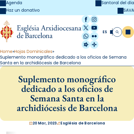
Agenda
Santoral del día
SAVA
Haz un donativo
Facebook
Instagram
X / Twitter
YouTube
ES
Me
Buscar
WhatsApp
Flickr
Radio Estel
Catalunya Cristi
Home
Hojas Dominicales
Suplemento monográfico dedicado a los oficios de Semana
Santa en la archidiócesis de Barcelona
Suplemento monográfico
dedicado a los oficios de
Semana Santa en la
archidiócesis de Barcelona
20 Mar, 2023
Església de Barcelona