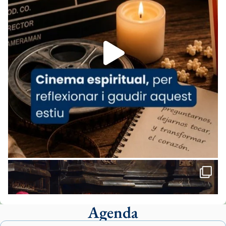
07/carmina-historia-depresion-papa-viaje-
espana-testimoni...
Foto
View on Facebook
·
Share
Arquebisbat de Barcelona
1 week ago
«Avui les santes Juliana i Semproniana ens
ajuden a alçar la mirada»
Mons. Sergi Gordo, bisbe de Tortosa, ha
presidit aquest 27 de juliol la missa de Les
Santes de Mataró.
🔗
tinyurl.com/cvu5jmbk
📸 J. Merino
Agenda
Foto
View on Facebook
·
Share