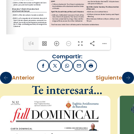
contact@barcelone.catholique.fr
www.barcelonecatholique.fr
1/4
Compartir:
Facebook
X / Twitter
WhatsApp
Email
Imprimir
Anterior
Siguiente
Te interesará…