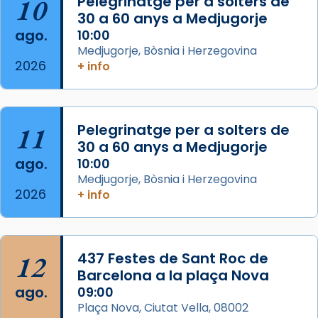
10
Pelegrinatge per a solters de
30 a 60 anys a Medjugorje
Arquebisbat de Barcelona
ago.
10:00
2 weeks ago
Medjugorje, Bòsnia i Herzegovina
2026
Memòria de les santes Juliana i
+ info
Semproniana, verges i màrtirs.
Acompanyant la història de sant Cugat, a
partir de l’Edat Mitjana sorgeix la tradició
11
Pelegrinatge per a solters de
que les santes Juliana (“relatiu a Júlia”) i
30 a 60 anys a Medjugorje
Semproniana (“relatiu a Semprònia =
ago.
10:00
eterna”) són deixebles seves. I l’any 1667, el
Medjugorje, Bòsnia i Herzegovina
2026
+ info
frare Joan Gaspar Roig, afirma en una obra
que les santes són filles de l’antiga Iluro.
Mataró en reivindicarà les relíq
...
Ver más
12
437 Festes de Sant Roc de
Foto
Barcelona a la plaça Nova
ago.
09:00
View on Facebook
·
Share
Plaça Nova, Ciutat Vella, 08002