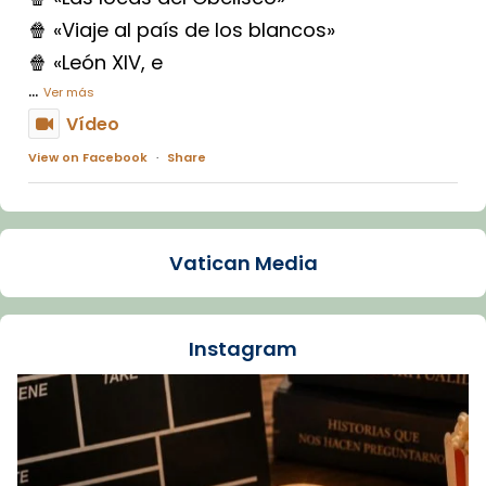
🍿 «Viaje al país de los blancos»
🍿 «León XIV, e
...
Ver más
Vídeo
View on Facebook
·
Share
Arquebisbat de Barcelona
1 week ago
Vatican Media
La Carmina va patir depressió. Fa gairebé
dos mesos, a l'Estadi Lluís Companys, la
jove va fer arribar el seu testimoni al papa
Instagram
Lleó XIV.
Recupera l'entrevista comp
Vatican
tican News 👇
News
www.vaticannews.va/es/iglesia/news/2026-