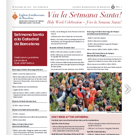
kontakt@kg-barcelona.de
www.kg-barcelona.de
mdbetlem15@arqbcn.cat
www.mdbetlem.com
santaanna182@arqbcn.org