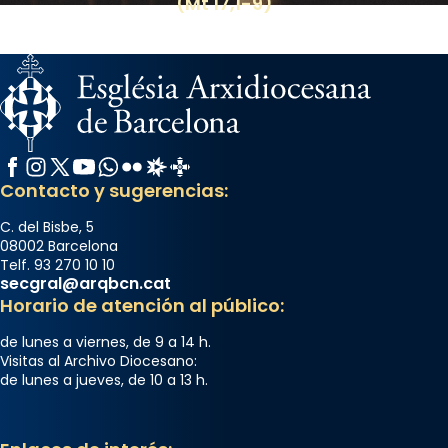
(Mt 17,1-9)
Facebook
Instagram
X / Twitter
YouTube
WhatsApp
Flickr
Radio Estel
Catalunya Cristiana
Contacto y sugerencias:
C. del Bisbe, 5
08002 Barcelona
Telf. 93 270 10 10
secgral@arqbcn.cat
Horario de atención al público:
de lunes a viernes, de 9 a 14 h.
Visitas al Archivo Diocesano:
de lunes a jueves, de 10 a 13 h.