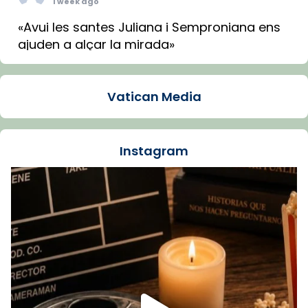
1 week ago
«Avui les santes Juliana i Semproniana ens
ajuden a alçar la mirada»
Mons. Sergi Gordo, bisbe de Tortosa, ha
presidit aquest 27 de juliol la missa de Les
Vatican Media
Santes de Mataró.
🔗
tinyurl.com/cvu5jmbk
📸 J. Merino
Instagram
Foto
View on Facebook
·
Share
Arquebisbat de Barcelona
is at Catedral
de Barcelona.
1 week ago
Aquest dilluns, 27 de juliol, ha tingut lloc la
missa d’acció de gràcies en agraïment al