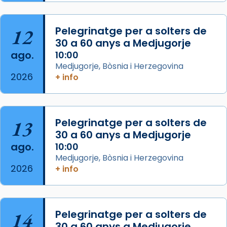
Segons el llibre dels Fets (12,2) fou el primer
apòstol màrtir, decapitat a Jerusalem per
Herodes Agripa (vers l'any 44).
12
Pelegrinatge per a solters de
30 a 60 anys a Medjugorje
Patró de Galícia, després de les invasions
ago.
10:00
musulmanes fou venerat com a patró dels
Medjugorje, Bòsnia i Herzegovina
Regnes castellans i més tard de tota
2026
+ info
Espanya.
El seu sepulcre a Compostela fou un g
...
Ver más
13
Pelegrinatge per a solters de
Foto
30 a 60 anys a Medjugorje
View on Facebook
·
Share
ago.
10:00
Medjugorje, Bòsnia i Herzegovina
2026
+ info
14
Pelegrinatge per a solters de
30 a 60 anys a Medjugorje