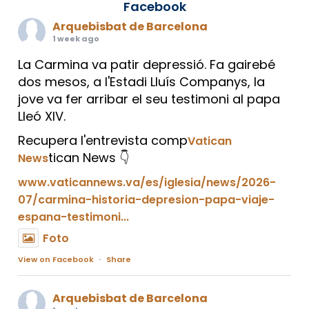
Facebook
Arquebisbat de Barcelona
1 week ago
La Carmina va patir depressió. Fa gairebé
dos mesos, a l'Estadi Lluís Companys, la
jove va fer arribar el seu testimoni al papa
Lleó XIV.
Recupera l'entrevista comp
Vatican
tican News 👇
News
www.vaticannews.va/es/iglesia/news/2026-
07/carmina-historia-depresion-papa-viaje-
espana-testimoni...
Foto
View on Facebook
·
Share
Arquebisbat de Barcelona