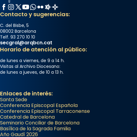
Facebook
Instagram
X / Twitter
YouTube
WhatsApp
Flickr
Radio Estel
Catalunya Cristiana
Contacto y sugerencias:
C. del Bisbe, 5
08002 Barcelona
Telf. 93 270 10 10
secgral@arqbcn.cat
Horario de atención al público:
de lunes a viernes, de 9 a 14 h.
Visitas al Archivo Diocesano:
de lunes a jueves, de 10 a 13 h.
Enlaces de interés:
Santa Sede
Conferencia Episcopal Española
Conferencia Episcopal Tarraconense
Catedral de Barcelona
Seminario Conciliar de Barcelona
Basílica de la Sagrada Familia
Año Gaudí 2026