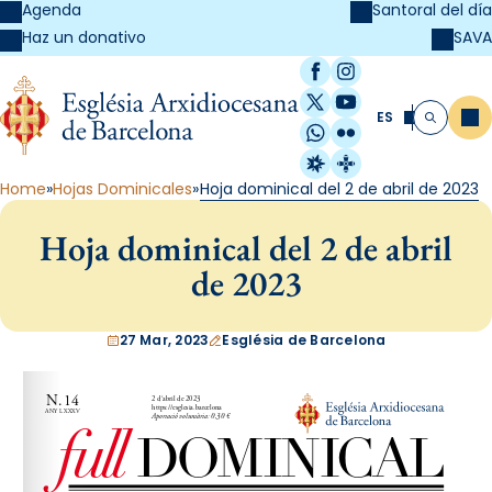
Agenda
Santoral del día
SAVA
Haz un donativo
Facebook
Instagram
X / Twitter
YouTube
ES
Me
Buscar
WhatsApp
Flickr
Radio Estel
Catalunya Cristi
Home
Hojas Dominicales
Hoja dominical del 2 de abril de 2023
Hoja dominical del 2 de abril
de 2023
27 Mar, 2023
Església de Barcelona