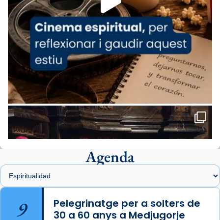
comitè organitzador de la visita apostòlica
del Sant Pare Lleó XIV a Barcelona, i als
col·laboradors, a la Catedral de Barcelona.
L’arquebisbe de Barcelona, el cardenal Joan
Josep Omella, ha presidit la missa i l’ha
concelebrat el bisbe auxiliar de Barcelona,
Mons. David Abadías.
📸 Dr. G. Simón
Foto
View on Facebook
·
Share
Agenda
Arquebisbat de Barcelona
1 week ago
Memòria de les santes Juliana i
Semproniana, verges i màrtirs.
9
Pelegrinatge per a solters de
30 a 60 anys a Medjugorje
Acompanyant la història de sant Cugat, a