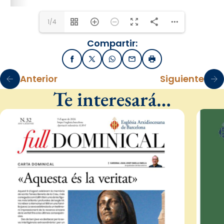
1/4
Compartir:
Facebook
X / Twitter
WhatsApp
Email
Imprimir
Anterior
Siguiente
Te interesará…