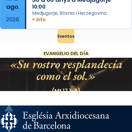
ago.
10:00
Medjugorje, Bòsnia i Herzegovina
2026
+ info
Eventos
EVANGELIO DEL DÍA
Su rostro resplandecía
como el sol.
(Mt 17,1-9)