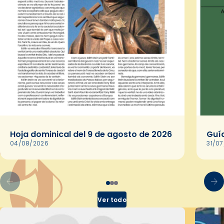
Hoja dominical del 9 de agosto de 2026
Guía
04/08/2026
31/0
Ver todo