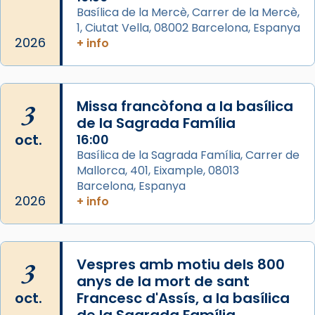
Semproniana, verges i màrtirs.
Basílica de la Mercè, Carrer de la Mercè,
1, Ciutat Vella, 08002 Barcelona, Espanya
Acompanyant la història de sant Cugat, a
2026
+ info
partir de l’Edat Mitjana sorgeix la tradició
que les santes Juliana (“relatiu a Júlia”) i
Semproniana (“relatiu a Semprònia =
3
Missa francòfona a la basílica
eterna”) són deixebles seves. I l’any 1667, el
de la Sagrada Família
frare Joan Gaspar Roig, afirma en una obra
oct.
16:00
que les santes són filles de l’antiga Iluro.
Basílica de la Sagrada Família, Carrer de
Mataró en reivindicarà les relíq
Mallorca, 401, Eixample, 08013
...
Ver más
Barcelona, Espanya
Foto
2026
+ info
View on Facebook
·
Share
3
Vespres amb motiu dels 800
anys de la mort de sant
oct.
Francesc d'Assís, a la basílica