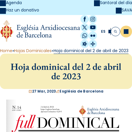
Agenda
Santoral del día
SAVA
Haz un donativo
Facebook
Instagram
X / Twitter
YouTube
ES
Me
Buscar
WhatsApp
Flickr
Radio Estel
Catalunya Cristi
Home
Hojas Dominicales
Hoja dominical del 2 de abril de 2023
Hoja dominical del 2 de abril
de 2023
27 Mar, 2023
Església de Barcelona