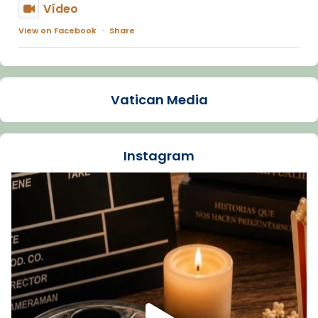
Vídeo
View on Facebook
·
Share
Arquebisbat de Barcelona
1 week ago
Vatican Media
La Carmina va patir depressió. Fa gairebé
dos mesos, a l'Estadi Lluís Companys, la
jove va fer arribar el seu testimoni al papa
Instagram
Lleó XIV.
Recupera l'entrevista comp
Vatican
tican News 👇
News
www.vaticannews.va/es/iglesia/news/2026-
07/carmina-historia-depresion-papa-viaje-
espana-testimoni...
Foto
View on Facebook
·
Share