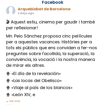
Facebook
Arquebisbat de Barcelona
2 days ago
🎬 Aquest estiu, cinema per gaudir i també
per reflexionar!
Mn. Peio Sánchez proposa cinc pel·lícules
per a aquestes vacances. Històries per a
tots els públics que ens conviden a fer-nos
preguntes sobre l'acollida, la superació, la
convivència, la vocació i la nostra manera
de mirar els altres.
🍿 «El día de la revelación»
🍿 «Las locas del Obelisco»
🍿 «Viaje al país de los blancos»
🍿 «León XIV, e
...
Ver más