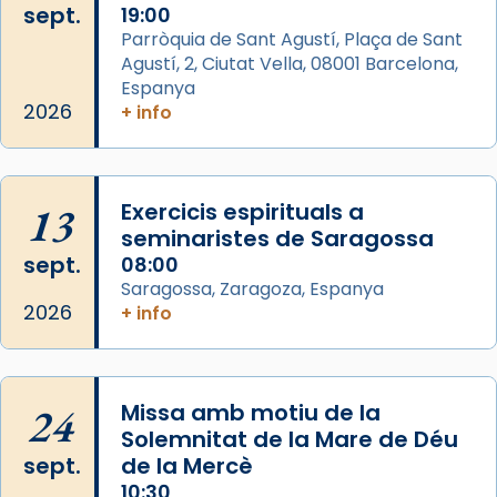
sept.
19:00
Aquest dilluns, 27 de juliol, ha tingut lloc la
Parròquia de Sant Agustí, Plaça de Sant
missa d’acció de gràcies en agraïment al
Agustí, 2, Ciutat Vella, 08001 Barcelona,
comitè organitzador de la visita apostòlica
Espanya
del Sant Pare Lleó XIV a Barcelona, i als
2026
+ info
col·laboradors, a la Catedral de Barcelona.
L’arquebisbe de Barcelona, el cardenal Joan
Josep Omella, ha presidit la missa i l’ha
13
Exercicis espirituals a
concelebrat el bisbe auxiliar de Barcelona,
seminaristes de Saragossa
Mons. David Abadías.
sept.
08:00
Saragossa, Zaragoza, Espanya
📸 Dr. G. Simón
2026
+ info
Foto
View on Facebook
·
Share
24
Missa amb motiu de la
Arquebisbat de Barcelona
Solemnitat de la Mare de Déu
2 weeks ago
sept.
de la Mercè
Memòria de les santes Juliana i
10:30