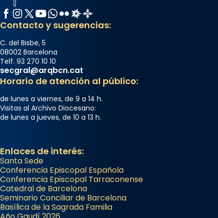
Facebook
Instagram
X / Twitter
YouTube
WhatsApp
Flickr
Radio Estel
Catalunya Cristiana
Contacto y sugerencias:
C. del Bisbe, 5
08002 Barcelona
Telf. 93 270 10 10
secgral@arqbcn.cat
Horario de atención al público:
de lunes a viernes, de 9 a 14 h.
Visitas al Archivo Diocesano:
de lunes a jueves, de 10 a 13 h.
Enlaces de interés:
Santa Sede
Conferencia Episcopal Española
Conferencia Episcopal Tarraconense
Catedral de Barcelona
Seminario Conciliar de Barcelona
Basílica de la Sagrada Familia
Año Gaudí 2026