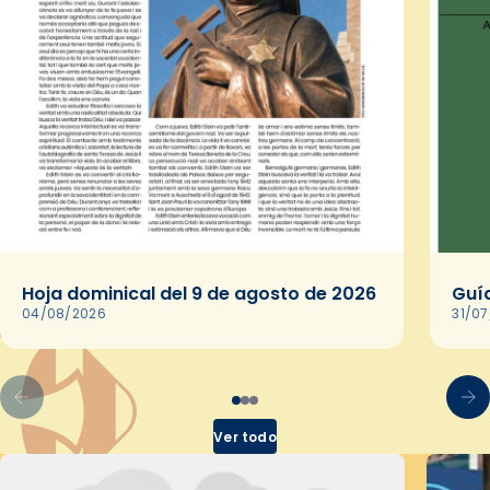
Hoja dominical del 9 de agosto de 2026
Guía
04/08/2026
31/0
Ver todo