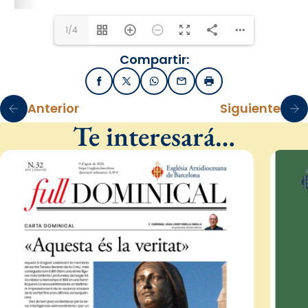
1/4
Compartir:
Facebook
X / Twitter
WhatsApp
Email
Imprimir
Anterior
Siguiente
Te interesará…