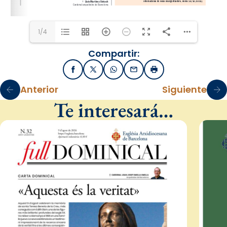
1/4
Compartir:
Facebook
X / Twitter
WhatsApp
Email
Imprimir
Anterior
Siguiente
Te interesará…