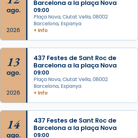
Barcelona a la plaça Nova
2 weeks ago
ago.
09:00
Aquest dilluns, 27 de juliol, ha tingut lloc la
Plaça Nova, Ciutat Vella, 08002
missa d’acció de gràcies en agraïment al
Barcelona, Espanya
comitè organitzador de la visita apostòlica
2026
+ info
del Sant Pare Lleó XIV a Barcelona, i als
col·laboradors, a la Catedral de Barcelona.
L’arquebisbe de Barcelona, el cardenal Joan
13
437 Festes de Sant Roc de
Josep Omella, ha presidit la missa i l’ha
Barcelona a la plaça Nova
concelebrat el bisbe auxiliar de Barcelona,
ago.
09:00
Mons. David Abadías.
Plaça Nova, Ciutat Vella, 08002
Barcelona, Espanya
📸 Dr. G. Simón
2026
+ info
Foto
View on Facebook
·
Share
14
437 Festes de Sant Roc de
Arquebisbat de Barcelona
Barcelona a la plaça Nova
2 weeks ago
ago.
09:00