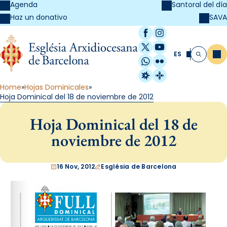
Agenda
Santoral del día
SAVA
Haz un donativo
Facebook
Instagram
X / Twitter
YouTube
ES
Me
Buscar
WhatsApp
Flickr
Radio Estel
Catalunya Cristi
Home
Hojas Dominicales
Hoja Dominical del 18 de noviembre de 2012
Hoja Dominical del 18 de
noviembre de 2012
16 Nov, 2012
Església de Barcelona