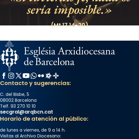
sería imposible.
(Mt 17,14-20)
Facebook
Instagram
X / Twitter
YouTube
WhatsApp
Flickr
Radio Estel
Catalunya Cristiana
Contacto y sugerencias:
C. del Bisbe, 5
08002 Barcelona
Telf. 93 270 10 10
secgral@arqbcn.cat
Horario de atención al público:
de lunes a viernes, de 9 a 14 h.
Visitas al Archivo Diocesano: