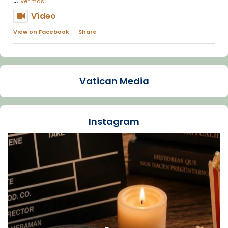
Ver más
Vídeo
View on Facebook
·
Share
Arquebisbat de Barcelona
1 week ago
Vatican Media
La Carmina va patir depressió. Fa gairebé
dos mesos, a l'Estadi Lluís Companys, la
jove va fer arribar el seu testimoni al papa
Instagram
Lleó XIV.
Recupera l'entrevista comp
Vatican
tican News 👇
News
www.vaticannews.va/es/iglesia/news/2026-
07/carmina-historia-depresion-papa-viaje-
espana-testimoni...
Foto