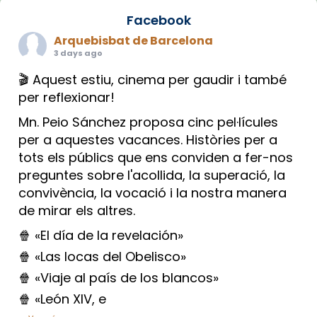
Facebook
Arquebisbat de Barcelona
3 days ago
🎬 Aquest estiu, cinema per gaudir i també
per reflexionar!
Mn. Peio Sánchez proposa cinc pel·lícules
per a aquestes vacances. Històries per a
tots els públics que ens conviden a fer-nos
preguntes sobre l'acollida, la superació, la
convivència, la vocació i la nostra manera
de mirar els altres.
🍿 «El día de la revelación»
🍿 «Las locas del Obelisco»
🍿 «Viaje al país de los blancos»
🍿 «León XIV, e
...