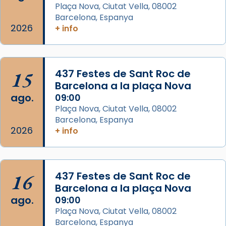
Memòria de les santes Juliana i
Plaça Nova, Ciutat Vella, 08002
Semproniana, verges i màrtirs.
Barcelona, Espanya
2026
+ info
Acompanyant la història de sant Cugat, a
partir de l’Edat Mitjana sorgeix la tradició
que les santes Juliana (“relatiu a Júlia”) i
15
Semproniana (“relatiu a Semprònia =
437 Festes de Sant Roc de
Barcelona a la plaça Nova
eterna”) són deixebles seves. I l’any 1667, el
ago.
09:00
frare Joan Gaspar Roig, afirma en una obra
Plaça Nova, Ciutat Vella, 08002
que les santes són filles de l’antiga Iluro.
Barcelona, Espanya
Mataró en reivindicarà les relíq
2026
+ info
...
Ver más
Foto
View on Facebook
·
Share
16
437 Festes de Sant Roc de
Barcelona a la plaça Nova
ago.
09:00
Plaça Nova, Ciutat Vella, 08002
Barcelona, Espanya