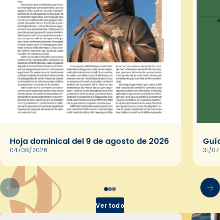
Hoja dominical del 9 de agosto de 2026
Guía
04/08/2026
31/0
Ver todo