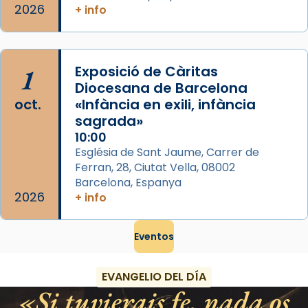
2026
+ info
1
Exposició de Càritas
Diocesana de Barcelona
oct.
«Infància en exili, infància
sagrada»
10:00
Església de Sant Jaume, Carrer de
Ferran, 28, Ciutat Vella, 08002
Barcelona, Espanya
2026
+ info
Eventos
EVANGELIO DEL DÍA
Si tuvierais fe, nada os