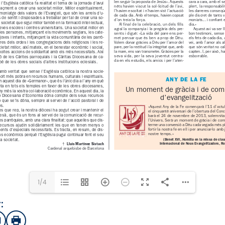
1/4
:
sApp
mail
Imprimir