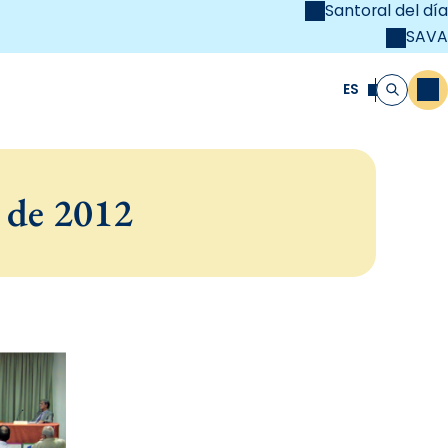
Santoral del día
SAVA
el
unya Cristiana
ES
M
Buscar
 de 2012