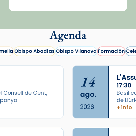
Agenda
mella
Obispo Abadías
Obispo Vilanova
Formación
Cel
14
L'As
17:30
l Consell de Cent,
Basílic
ago.
Espanya
de Llúr
2026
+ info
/2026-