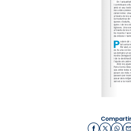
Compartir
Facebook
X / Twitter
What
E