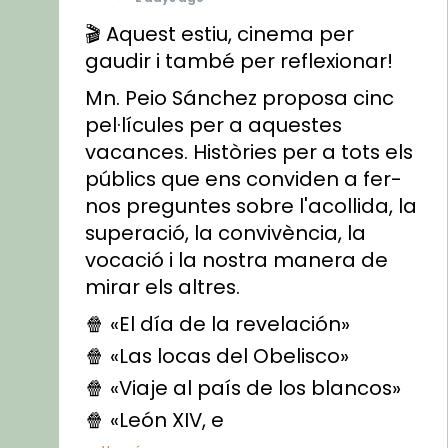
🎬 Aquest estiu, cinema per
gaudir i també per reflexionar!
Mn. Peio Sánchez proposa cinc
pel·lícules per a aquestes
vacances. Històries per a tots els
públics que ens conviden a fer-
nos preguntes sobre l'acollida, la
superació, la convivència, la
vocació i la nostra manera de
mirar els altres.
🍿 «El día de la revelación»
🍿 «Las locas del Obelisco»
🍿 «Viaje al país de los blancos»
🍿 «León XIV, e
...