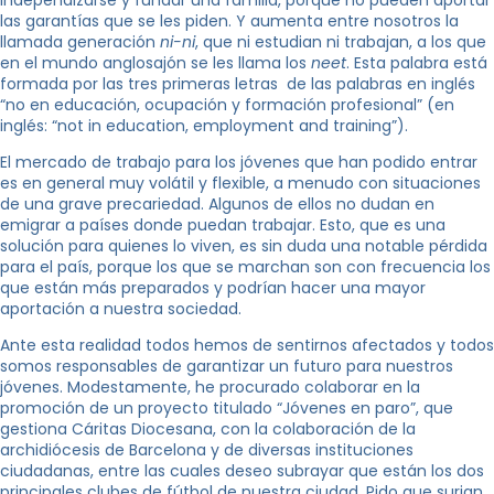
las garantías que se les piden. Y aumenta entre nosotros la
llamada generación
ni-ni
, que ni estudian ni trabajan, a los que
en el mundo anglosajón se les llama los
neet
. Esta palabra está
formada por las tres primeras letras de las palabras en inglés
“no en educación, ocupación y formación profesional” (en
inglés: “not in education, employment and training”).
El mercado de trabajo para los jóvenes que han podido entrar
es en general muy volátil y flexible, a menudo con situaciones
de una grave precariedad. Algunos de ellos no dudan en
emigrar a países donde puedan trabajar. Esto, que es una
solución para quienes lo viven, es sin duda una notable pérdida
para el país, porque los que se marchan son con frecuencia los
que están más preparados y podrían hacer una mayor
aportación a nuestra sociedad.
Ante esta realidad todos hemos de sentirnos afectados y todos
somos responsables de garantizar un futuro para nuestros
jóvenes. Modestamente, he procurado colaborar en la
promoción de un proyecto titulado “Jóvenes en paro”, que
gestiona Cáritas Diocesana, con la colaboración de la
archidiócesis de Barcelona y de diversas instituciones
ciudadanas, entre las cuales deseo subrayar que están los dos
principales clubes de fútbol de nuestra ciudad. Pido que surjan