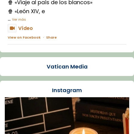
🍿 «Viaje al país de los blancos»
🍿 «León XIV, e
...
Ver más
Vídeo
View on Facebook
·
Share
Arquebisbat de Barcelona
1 week ago
Vatican Media
La Carmina va patir depressió. Fa gairebé
dos mesos, a l'Estadi Lluís Companys, la
jove va fer arribar el seu testimoni al papa
Instagram
Lleó XIV.
Recupera l'entrevista comp
Vatican
tican News 👇
News
www.vaticannews.va/es/iglesia/news/2026-
07/carmina-historia-depresion-papa-viaje-