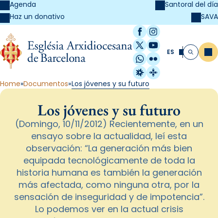
Agenda
Santoral del día
SAVA
Haz un donativo
Facebook
Instagram
X / Twitter
YouTube
ES
Me
Buscar
WhatsApp
Flickr
Radio Estel
Catalunya Cristi
Home
Documentos
Los jóvenes y su futuro
Los jóvenes y su futuro
(Domingo, 10/11/2012) Recientemente, en un
ensayo sobre la actualidad, leí esta
observación: “La generación más bien
equipada tecnológicamente de toda la
historia humana es también la generación
más afectada, como ninguna otra, por la
sensación de inseguridad y de impotencia”.
Lo podemos ver en la actual crisis