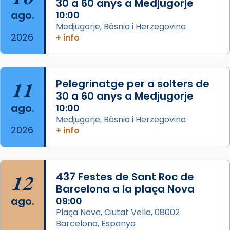
30 a 60 anys a Medjugorje
Arquebisbat de Barcelona
ago.
10:00
2 weeks ago
Medjugorje, Bòsnia i Herzegovina
2026
Memòria de les santes Juliana i
+ info
Semproniana, verges i màrtirs.
Acompanyant la història de sant Cugat, a
partir de l’Edat Mitjana sorgeix la tradició
11
Pelegrinatge per a solters de
que les santes Juliana (“relatiu a Júlia”) i
30 a 60 anys a Medjugorje
Semproniana (“relatiu a Semprònia =
ago.
10:00
eterna”) són deixebles seves. I l’any 1667, el
Medjugorje, Bòsnia i Herzegovina
2026
+ info
frare Joan Gaspar Roig, afirma en una obra
que les santes són filles de l’antiga Iluro.
Mataró en reivindicarà les relíq
...
Ver más
12
437 Festes de Sant Roc de
Foto
Barcelona a la plaça Nova
ago.
09:00
View on Facebook
·
Share
Plaça Nova, Ciutat Vella, 08002
Barcelona, Espanya