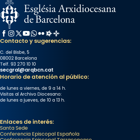
Facebook
Instagram
X / Twitter
YouTube
WhatsApp
Flickr
Radio Estel
Catalunya Cristiana
Contacto y sugerencias:
C. del Bisbe, 5
08002 Barcelona
Telf. 93 270 10 10
secgral@arqbcn.cat
Horario de atención al público:
de lunes a viernes, de 9 a 14 h.
Visitas al Archivo Diocesano:
de lunes a jueves, de 10 a 13 h.
Enlaces de interés:
Santa Sede
Conferencia Episcopal Española
Conferencia Episcopal Tarraconense