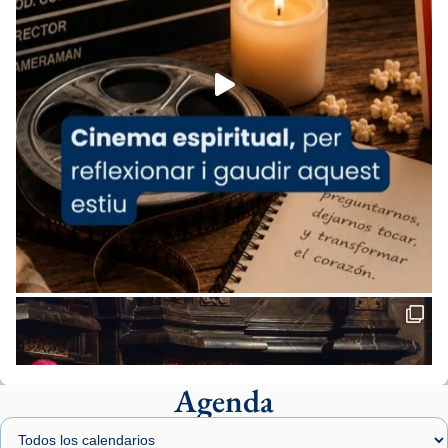
espana-testimoni...
Foto
View on Facebook
·
Share
Arquebisbat de Barcelona
1 week ago
«Avui les santes Juliana i Semproniana ens
ajuden a alçar la mirada»
Mons. Sergi Gordo, bisbe de Tortosa, ha
presidit aquest 27 de juliol la missa de Les
Santes de Mataró.
🔗
tinyurl.com/cvu5jmbk
📸 J. Merino
Agenda
Foto
View on Facebook
·
Share