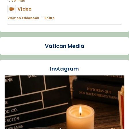
Ver más
Vídeo
View on Facebook
·
Share
Arquebisbat de Barcelona
1 week ago
Vatican Media
La Carmina va patir depressió. Fa gairebé
dos mesos, a l'Estadi Lluís Companys, la
jove va fer arribar el seu testimoni al papa
Instagram
Lleó XIV.
Recupera l'entrevista comp
Vatican
tican News 👇
News
www.vaticannews.va/es/iglesia/news/2026-
07/carmina-historia-depresion-papa-viaje-
espana-testimoni...
Foto