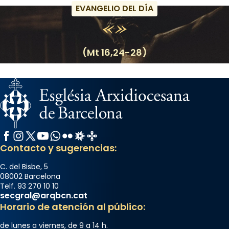
EVANGELIO DEL DÍA
(Mt 16,24-28)
Facebook
Instagram
X / Twitter
YouTube
WhatsApp
Flickr
Radio Estel
Catalunya Cristiana
Contacto y sugerencias:
C. del Bisbe, 5
08002 Barcelona
Telf. 93 270 10 10
secgral@arqbcn.cat
Horario de atención al público:
de lunes a viernes, de 9 a 14 h.