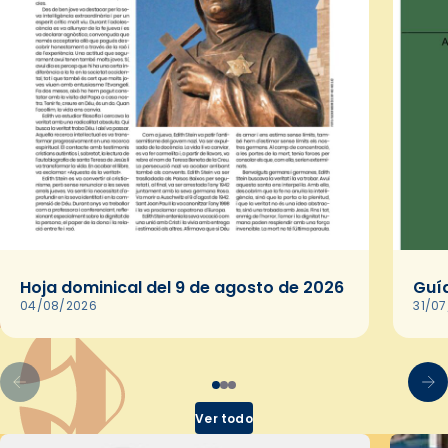
Hoja dominical del 9 de agosto de 2026
Guía
04/08/2026
31/0
Ver todo