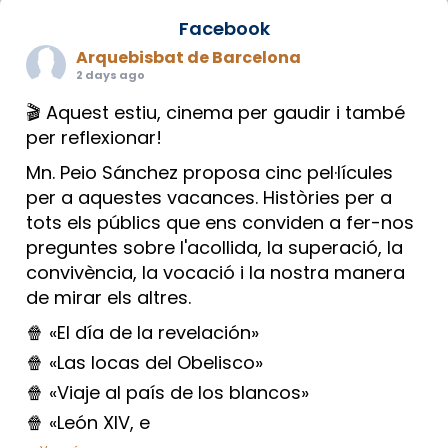
Facebook
Arquebisbat de Barcelona
2 days ago
🎬 Aquest estiu, cinema per gaudir i també
per reflexionar!
Mn. Peio Sánchez proposa cinc pel·lícules
per a aquestes vacances. Històries per a
tots els públics que ens conviden a fer-nos
preguntes sobre l'acollida, la superació, la
convivència, la vocació i la nostra manera
de mirar els altres.
🍿 «El día de la revelación»
🍿 «Las locas del Obelisco»
🍿 «Viaje al país de los blancos»
🍿 «León XIV, e
...