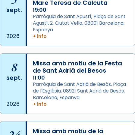
Mare Teresa de Calcuta
2 weeks ago
sept.
19:00
Aquest dilluns, 27 de juliol, ha tingut lloc la
Parròquia de Sant Agustí, Plaça de Sant
missa d’acció de gràcies en agraïment al
Agustí, 2, Ciutat Vella, 08001 Barcelona,
comitè organitzador de la visita apostòlica
Espanya
del Sant Pare Lleó XIV a Barcelona, i als
2026
+ info
col·laboradors, a la Catedral de Barcelona.
L’arquebisbe de Barcelona, el cardenal Joan
Josep Omella, ha presidit la missa i l’ha
8
Missa amb motiu de la Festa
concelebrat el bisbe auxiliar de Barcelona,
de Sant Adrià del Besos
Mons. David Abadías.
sept.
11:00
Parròquia de Sant Adrià de Besòs, Plaça
📸 Dr. G. Simón
de l'Església, 08921 Sant Adrià de Besòs,
Foto
Barcelona, Espanya
2026
+ info
View on Facebook
·
Share
Arquebisbat de Barcelona
2 weeks ago
24
Missa amb motiu de la