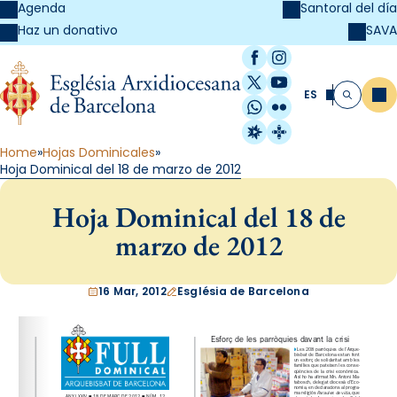
Agenda
Santoral del día
SAVA
Haz un donativo
Facebook
Instagram
X / Twitter
YouTube
ES
Me
Buscar
WhatsApp
Flickr
Radio Estel
Catalunya Cristi
Home
Hojas Dominicales
Hoja Dominical del 18 de marzo de 2012
Hoja Dominical del 18 de
marzo de 2012
16 Mar, 2012
Església de Barcelona