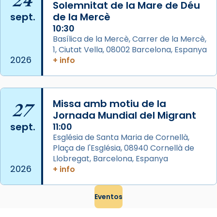
Memòria de les santes Juliana i
Solemnitat de la Mare de Déu
sept.
de la Mercè
Semproniana, verges i màrtirs.
10:30
Acompanyant la història de sant Cugat, a
Basílica de la Mercè, Carrer de la Mercè,
partir de l’Edat Mitjana sorgeix la tradició
1, Ciutat Vella, 08002 Barcelona, Espanya
que les santes Juliana (“relatiu a Júlia”) i
2026
+ info
Semproniana (“relatiu a Semprònia =
eterna”) són deixebles seves. I l’any 1667, el
frare Joan Gaspar Roig, afirma en una obra
27
Missa amb motiu de la
que les santes són filles de l’antiga Iluro.
Jornada Mundial del Migrant
Mataró en reivindicarà les relíq
sept.
11:00
...
Ver más
Església de Santa Maria de Cornellà,
Foto
Plaça de l'Església, 08940 Cornellà de
Llobregat, Barcelona, Espanya
View on Facebook
·
Share
2026
+ info
Eventos