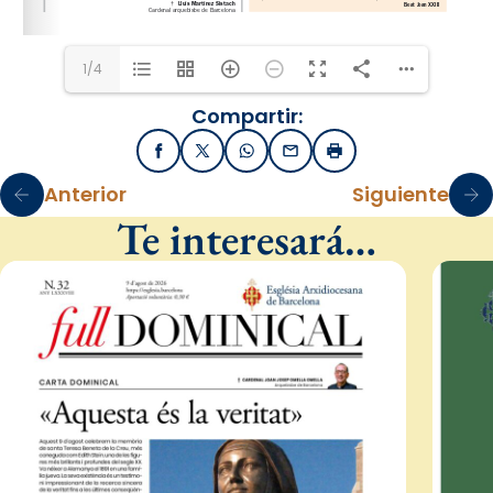
1/4
Compartir:
Facebook
X / Twitter
WhatsApp
Email
Imprimir
Anterior
Siguiente
Te interesará…