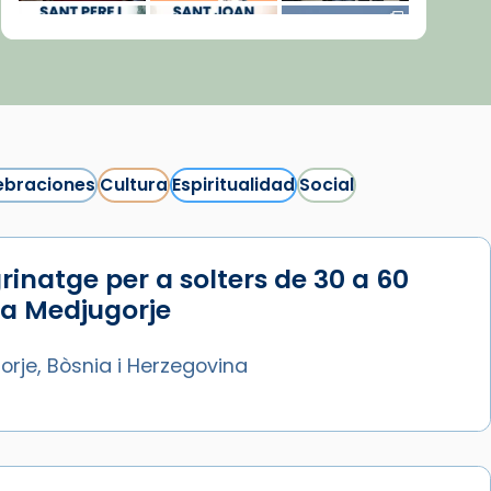
ebraciones
Cultura
Espiritualidad
Social
rinatge per a solters de 30 a 60
Síguenos en Instagram
 a Medjugorje
Cargar más...
rje, Bòsnia i Herzegovina