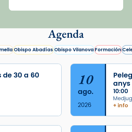
Agenda
mella
Obispo Abadías
Obispo Vilanova
Formación
Cel
s de 30 a 60
10
Peleg
anys
ago.
10:00
Medjugo
2026
+ info