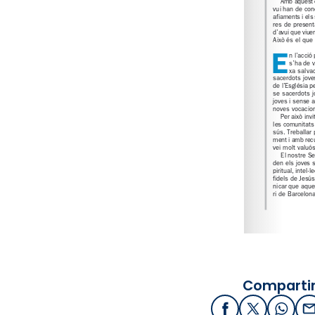
Compartir
Facebook
X / Twitter
What
E