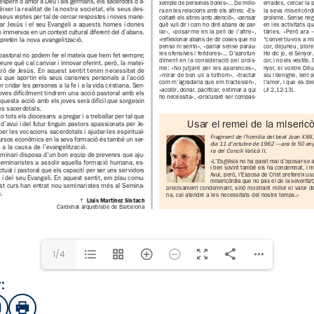
1/4
:
sApp
mail
Imprimir