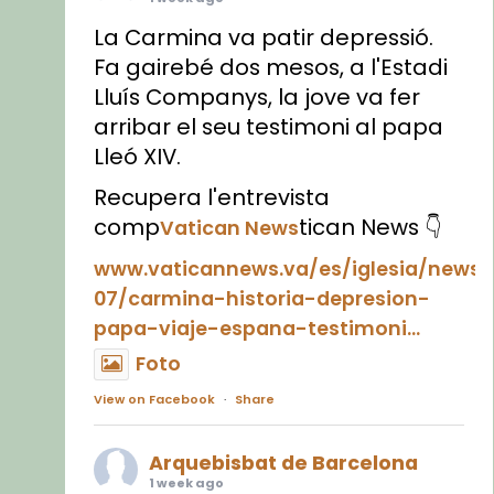
La Carmina va patir depressió.
Fa gairebé dos mesos, a l'Estadi
Lluís Companys, la jove va fer
arribar el seu testimoni al papa
Lleó XIV.
Recupera l'entrevista
comp
tican News 👇
Vatican News
www.vaticannews.va/es/iglesia/news
07/carmina-historia-depresion-
papa-viaje-espana-testimoni...
Foto
View on Facebook
·
Share
Arquebisbat de Barcelona
1 week ago