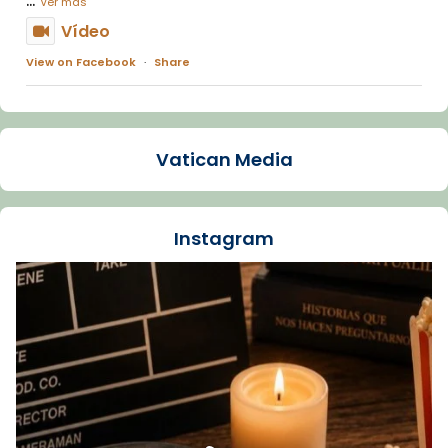
Ver más
Vídeo
View on Facebook
·
Share
Arquebisbat de Barcelona
1 week ago
Vatican Media
La Carmina va patir depressió. Fa gairebé
dos mesos, a l'Estadi Lluís Companys, la
jove va fer arribar el seu testimoni al papa
Instagram
Lleó XIV.
Recupera l'entrevista comp
Vatican
tican News 👇
News
www.vaticannews.va/es/iglesia/news/2026-
07/carmina-historia-depresion-papa-viaje-
espana-testimoni...
Foto