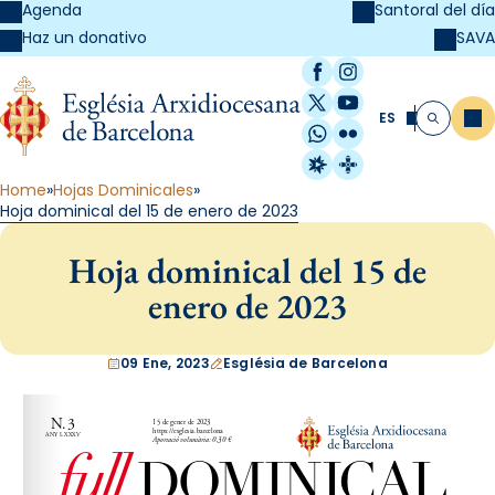
Agenda
Santoral del día
SAVA
Haz un donativo
Facebook
Instagram
X / Twitter
YouTube
ES
Me
Buscar
WhatsApp
Flickr
Radio Estel
Catalunya Cristi
Home
Hojas Dominicales
Hoja dominical del 15 de enero de 2023
Hoja dominical del 15 de
enero de 2023
09 Ene, 2023
Església de Barcelona