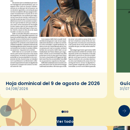
Hoja dominical del 9 de agosto de 2026
Guía
04/08/2026
31/0
Ver todo