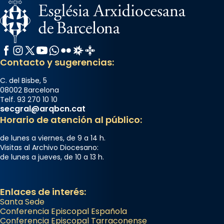
Memòria de les santes Juliana i
Semproniana, verges i màrtirs.
Acompanyant la història de sant Cugat, a
partir de l’Edat Mitjana sorgeix la tradició
Facebook
Instagram
X / Twitter
YouTube
WhatsApp
Flickr
Radio Estel
Catalunya Cristiana
que les santes Juliana (“relatiu a Júlia”) i
Contacto y sugerencias:
Semproniana (“relatiu a Semprònia =
C. del Bisbe, 5
eterna”) són deixebles seves. I l’any 1667, el
08002 Barcelona
frare Joan Gaspar Roig, afirma en una obra
Telf. 93 270 10 10
secgral@arqbcn.cat
que les santes són filles de l’antiga Iluro.
Horario de atención al público:
Mataró en reivindicarà les relíq
...
Ver más
de lunes a viernes, de 9 a 14 h.
Visitas al Archivo Diocesano:
Foto
de lunes a jueves, de 10 a 13 h.
View on Facebook
·
Share
Enlaces de interés:
Santa Sede
Conferencia Episcopal Española
Conferencia Episcopal Tarraconense