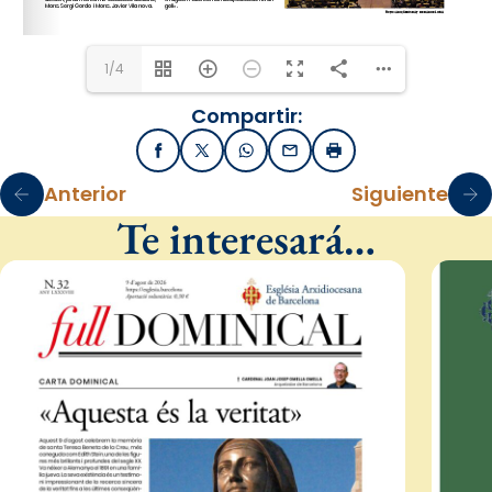
1/4
Compartir:
Facebook
X / Twitter
WhatsApp
Email
Imprimir
Anterior
Siguiente
Te interesará…