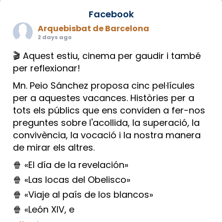
Facebook
Arquebisbat de Barcelona
2 days ago
🎬 Aquest estiu, cinema per gaudir i també
per reflexionar!
Mn. Peio Sánchez proposa cinc pel·lícules
per a aquestes vacances. Històries per a
tots els públics que ens conviden a fer-nos
preguntes sobre l'acollida, la superació, la
convivència, la vocació i la nostra manera
de mirar els altres.
🍿 «El día de la revelación»
🍿 «Las locas del Obelisco»
🍿 «Viaje al país de los blancos»
🍿 «León XIV, e
...