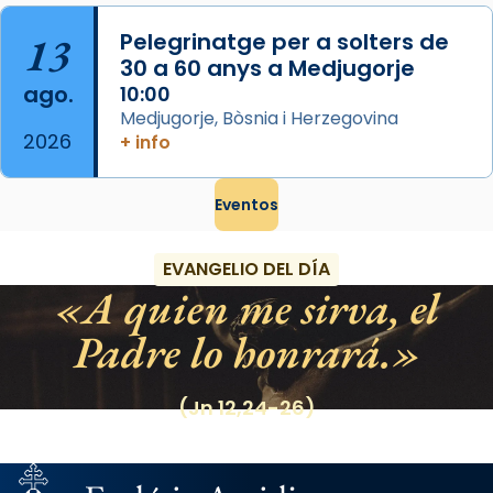
13
Pelegrinatge per a solters de
30 a 60 anys a Medjugorje
ago.
10:00
Medjugorje, Bòsnia i Herzegovina
2026
+ info
Eventos
EVANGELIO DEL DÍA
A quien me sirva, el
Padre lo honrará.
(Jn 12,24-26)