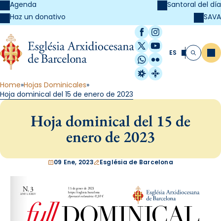
Agenda
Santoral del día
SAVA
Haz un donativo
Facebook
Instagram
X / Twitter
YouTube
ES
Me
Buscar
WhatsApp
Flickr
Radio Estel
Catalunya Cristi
Home
Hojas Dominicales
Hoja dominical del 15 de enero de 2023
Hoja dominical del 15 de
enero de 2023
09 Ene, 2023
Església de Barcelona