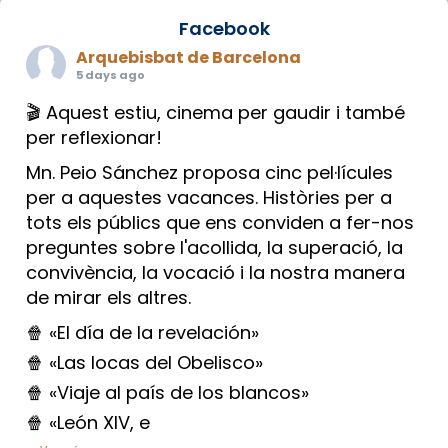
Facebook
Arquebisbat de Barcelona
5 days ago
🎬 Aquest estiu, cinema per gaudir i també
per reflexionar!
Mn. Peio Sánchez proposa cinc pel·lícules
per a aquestes vacances. Històries per a
tots els públics que ens conviden a fer-nos
preguntes sobre l'acollida, la superació, la
convivència, la vocació i la nostra manera
de mirar els altres.
🍿 «El día de la revelación»
🍿 «Las locas del Obelisco»
🍿 «Viaje al país de los blancos»
🍿 «León XIV, e
...