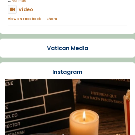
Ver más
Vídeo
View on Facebook
·
Share
Arquebisbat de Barcelona
2 weeks ago
Vatican Media
La Carmina va patir depressió. Fa gairebé
dos mesos, a l'Estadi Lluís Companys, la
jove va fer arribar el seu testimoni al papa
Instagram
Lleó XIV.
Recupera l'entrevista comp
Vatican
tican News 👇
News
www.vaticannews.va/es/iglesia/news/2026-
07/carmina-historia-depresion-papa-viaje-
espana-testimoni...
Foto