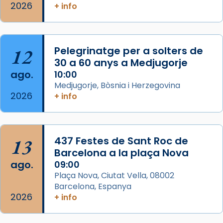
Memòria de les santes Juliana i
2026
+ info
Semproniana, verges i màrtirs.
Acompanyant la història de sant Cugat, a
partir de l’Edat Mitjana sorgeix la tradició
12
Pelegrinatge per a solters de
que les santes Juliana (“relatiu a Júlia”) i
30 a 60 anys a Medjugorje
Semproniana (“relatiu a Semprònia =
ago.
10:00
eterna”) són deixebles seves. I l’any 1667, el
Medjugorje, Bòsnia i Herzegovina
2026
frare Joan Gaspar Roig, afirma en una obra
+ info
que les santes són filles de l’antiga Iluro.
Mataró en reivindicarà les relíq
...
Ver más
13
437 Festes de Sant Roc de
Foto
Barcelona a la plaça Nova
ago.
09:00
View on Facebook
·
Share
Plaça Nova, Ciutat Vella, 08002
Barcelona, Espanya
2026
+ info