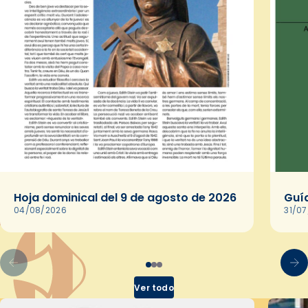
Hoja dominical del 9 de agosto de 2026
Guía
04/08/2026
31/0
Ver todo