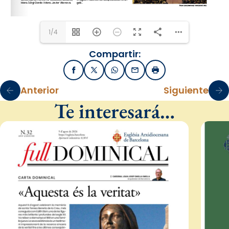
1/4
Compartir:
Facebook
X / Twitter
WhatsApp
Email
Imprimir
Anterior
Siguiente
Te interesará…