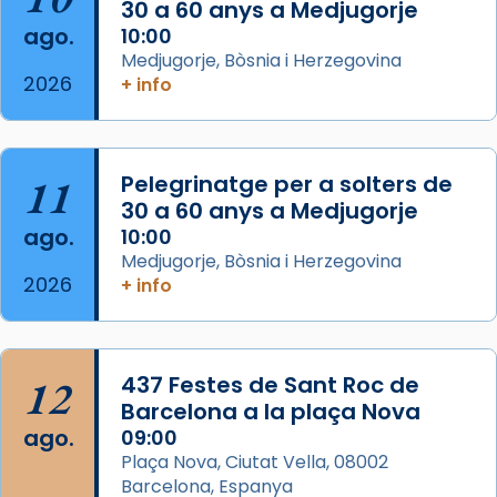
30 a 60 anys a Medjugorje
2 weeks ago
ago.
10:00
Aquest dilluns, 27 de juliol, ha tingut lloc la
Medjugorje, Bòsnia i Herzegovina
missa d’acció de gràcies en agraïment al
2026
+ info
comitè organitzador de la visita apostòlica
del Sant Pare Lleó XIV a Barcelona, i als
col·laboradors, a la Catedral de Barcelona.
11
Pelegrinatge per a solters de
L’arquebisbe de Barcelona, el cardenal Joan
30 a 60 anys a Medjugorje
Josep Omella, ha presidit la missa i l’ha
ago.
10:00
concelebrat el bisbe auxiliar de Barcelona,
Medjugorje, Bòsnia i Herzegovina
Mons. David Abadías.
2026
+ info
📸 Dr. G. Simón
Foto
12
437 Festes de Sant Roc de
View on Facebook
·
Share
Barcelona a la plaça Nova
ago.
09:00
Arquebisbat de Barcelona
Plaça Nova, Ciutat Vella, 08002
2 weeks ago
Barcelona, Espanya