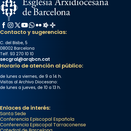
Facebook
Instagram
X / Twitter
YouTube
WhatsApp
Flickr
Radio Estel
Catalunya Cristiana
Contacto y sugerencias:
C. del Bisbe, 5
08002 Barcelona
Telf. 93 270 10 10
secgral@arqbcn.cat
Horario de atención al público:
de lunes a viernes, de 9 a 14 h.
Visitas al Archivo Diocesano:
de lunes a jueves, de 10 a 13 h.
Enlaces de interés:
Santa Sede
Conferencia Episcopal Española
Conferencia Episcopal Tarraconense
Catedral de Barcelona