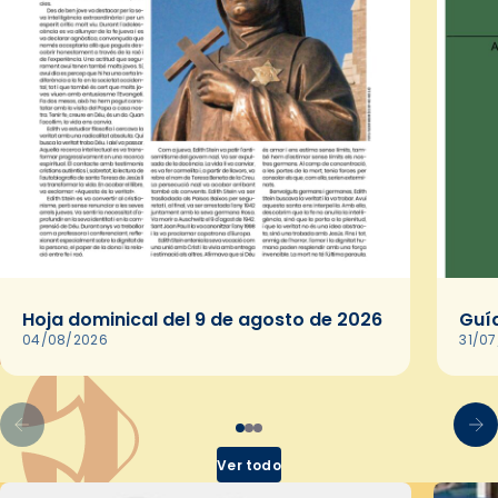
Hoja dominical del 9 de agosto de 2026
Guía
04/08/2026
31/0
Ver todo