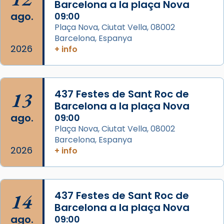
Barcelona a la plaça Nova
Acompanyant la història de sant Cugat, a
ago.
09:00
partir de l’Edat Mitjana sorgeix la tradició
Plaça Nova, Ciutat Vella, 08002
que les santes Juliana (“relatiu a Júlia”) i
Barcelona, Espanya
Semproniana (“relatiu a Semprònia =
2026
+ info
eterna”) són deixebles seves. I l’any 1667, el
frare Joan Gaspar Roig, afirma en una obra
que les santes són filles de l’antiga Iluro.
Mataró en reivindicarà les relíq
13
437 Festes de Sant Roc de
...
Barcelona a la plaça Nova
Ver más
ago.
09:00
Foto
Plaça Nova, Ciutat Vella, 08002
View on Facebook
·
Share
Barcelona, Espanya
2026
+ info
Arquebisbat de Barcelona
2 weeks ago
Jaume, fill de Zebedeu, és juntament amb el
14
437 Festes de Sant Roc de
seu germà Joan i Pere un dels que
Barcelona a la plaça Nova
acompanyava més de prop Jesús.
ago.
09:00