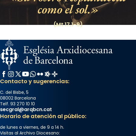
como el sol.
(Mt 17,1-9)
Facebook
Instagram
X / Twitter
YouTube
WhatsApp
Flickr
Radio Estel
Catalunya Cristiana
Contacto y sugerencias:
C. del Bisbe, 5
08002 Barcelona
Telf. 93 270 10 10
secgral@arqbcn.cat
Horario de atención al público:
de lunes a viernes, de 9 a 14 h.
Visitas al Archivo Diocesano: