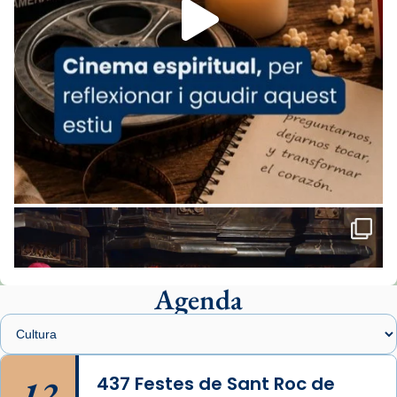
missa d’acció de gràcies en agraïment al
comitè organitzador de la visita apostòlica
del Sant Pare Lleó XIV a Barcelona, i als
col·laboradors, a la Catedral de Barcelona.
L’arquebisbe de Barcelona, el cardenal Joan
Josep Omella, ha presidit la missa i l’ha
concelebrat el bisbe auxiliar de Barcelona,
Mons. David Abadías.
📸 Dr. G. Simón
Foto
View on Facebook
·
Share
Agenda
Arquebisbat de Barcelona
1 week ago
Memòria de les santes Juliana i
Semproniana, verges i màrtirs.
12
437 Festes de Sant Roc de