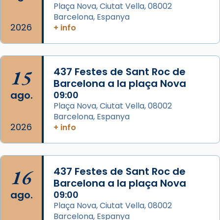
Plaça Nova, Ciutat Vella, 08002
Segons el llibre dels Fets (12,2) fou el primer
Barcelona, Espanya
apòstol màrtir, decapitat a Jerusalem per
2026
+ info
Herodes Agripa (vers l'any 44).
Patró de Galícia, després de les invasions
musulmanes fou venerat com a patró dels
15
437 Festes de Sant Roc de
Regnes castellans i més tard de tota
Barcelona a la plaça Nova
Espanya.
ago.
09:00
El seu sepulcre a Compostela fou un g
Plaça Nova, Ciutat Vella, 08002
Barcelona, Espanya
...
Ver más
2026
+ info
Foto
View on Facebook
·
Share
16
437 Festes de Sant Roc de
Barcelona a la plaça Nova
ago.
09:00
Plaça Nova, Ciutat Vella, 08002
Barcelona, Espanya