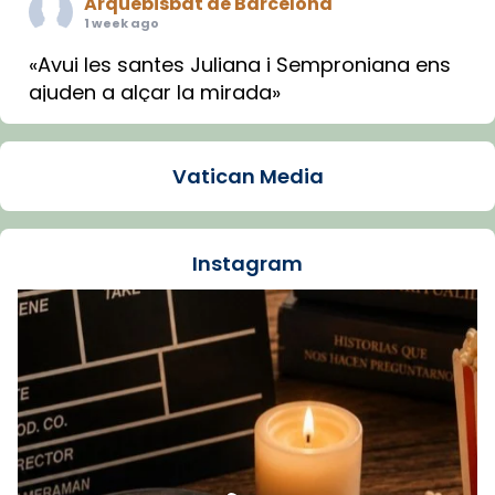
Arquebisbat de Barcelona
1 week ago
«Avui les santes Juliana i Semproniana ens
ajuden a alçar la mirada»
Mons. Sergi Gordo, bisbe de Tortosa, ha
presidit aquest 27 de juliol la missa de Les
Vatican Media
Santes de Mataró.
🔗
tinyurl.com/cvu5jmbk
📸 J. Merino
Instagram
Foto
View on Facebook
·
Share
Arquebisbat de Barcelona
is at Catedral
de Barcelona.
1 week ago
Aquest dilluns, 27 de juliol, ha tingut lloc la