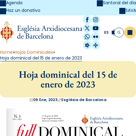
Agenda
Santoral del día
SAVA
Haz un donativo
Facebook
Instagram
X / Twitter
YouTube
ES
Me
Buscar
WhatsApp
Flickr
Radio Estel
Catalunya Cristi
Home
Hojas Dominicales
Hoja dominical del 15 de enero de 2023
Hoja dominical del 15 de
enero de 2023
09 Ene, 2023
Església de Barcelona