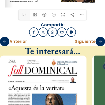
1/4
Compartir:
Facebook
X / Twitter
WhatsApp
Email
Imprimir
Anterior
Siguiente
Te interesará…