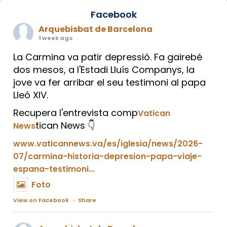
Facebook
Arquebisbat de Barcelona
1 week ago
La Carmina va patir depressió. Fa gairebé
dos mesos, a l'Estadi Lluís Companys, la
jove va fer arribar el seu testimoni al papa
Lleó XIV.
Recupera l'entrevista comp
Vatican
tican News 👇
News
www.vaticannews.va/es/iglesia/news/2026-
07/carmina-historia-depresion-papa-viaje-
espana-testimoni...
Foto
View on Facebook
·
Share