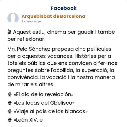
Facebook
Arquebisbat de Barcelona
2 days ago
🎬 Aquest estiu, cinema per gaudir i també
per reflexionar!
Mn. Peio Sánchez proposa cinc pel·lícules
per a aquestes vacances. Històries per a
tots els públics que ens conviden a fer-nos
preguntes sobre l'acollida, la superació, la
convivència, la vocació i la nostra manera
de mirar els altres.
🍿 «El día de la revelación»
🍿 «Las locas del Obelisco»
🍿 «Viaje al país de los blancos»
🍿 «León XIV, e
...