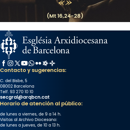
(Mt 16,24-28)
Facebook
Instagram
X / Twitter
YouTube
WhatsApp
Flickr
Radio Estel
Catalunya Cristiana
Contacto y sugerencias:
C. del Bisbe, 5
08002 Barcelona
Telf. 93 270 10 10
secgral@arqbcn.cat
Horario de atención al público:
de lunes a viernes, de 9 a 14 h.
Visitas al Archivo Diocesano:
de lunes a jueves, de 10 a 13 h.