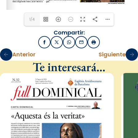
1/4
Compartir:
Facebook
X / Twitter
WhatsApp
Email
Imprimir
Anterior
Siguiente
Te interesará…