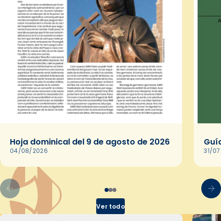
Hoja dominical del 9 de agosto de 2026
Guía
04/08/2026
31/0
Ver todo