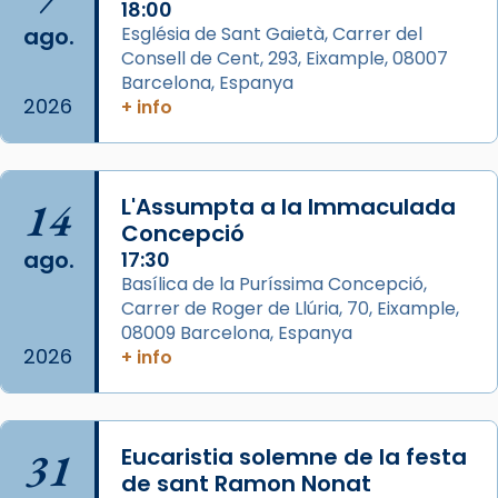
1 week ago
18:00
ago.
Església de Sant Gaietà, Carrer del
Aquest dilluns, 27 de juliol, ha tingut lloc la
Consell de Cent, 293, Eixample, 08007
missa d’acció de gràcies en agraïment al
Barcelona, Espanya
comitè organitzador de la visita apostòlica
2026
+ info
del Sant Pare Lleó XIV a Barcelona, i als
col·laboradors, a la Catedral de Barcelona.
L’arquebisbe de Barcelona, el cardenal Joan
14
L'Assumpta a la Immaculada
Josep Omella, ha presidit la missa i l’ha
Concepció
concelebrat el bisbe auxiliar de Barcelona,
ago.
17:30
Mons. David Abadías.
Basílica de la Puríssima Concepció,
Carrer de Roger de Llúria, 70, Eixample,
📸 Dr. G. Simón
08009 Barcelona, Espanya
Foto
2026
+ info
View on Facebook
·
Share
Arquebisbat de Barcelona
31
Eucaristia solemne de la festa
2 weeks ago
de sant Ramon Nonat