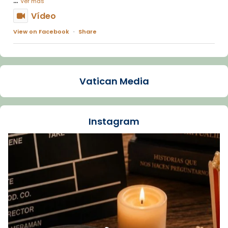
Ver más
Vídeo
View on Facebook
·
Share
Arquebisbat de Barcelona
1 week ago
Vatican Media
La Carmina va patir depressió. Fa gairebé
dos mesos, a l'Estadi Lluís Companys, la
jove va fer arribar el seu testimoni al papa
Instagram
Lleó XIV.
Recupera l'entrevista comp
Vatican
tican News 👇
News
www.vaticannews.va/es/iglesia/news/2026-
07/carmina-historia-depresion-papa-viaje-
espana-testimoni...
Foto