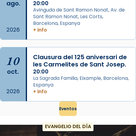
ago.
Memòria de les santes Juliana i
20:00
Avinguda de Sant Ramon Nonat, Av. de
Semproniana, verges i màrtirs.
Sant Ramon Nonat, Les Corts,
Acompanyant la història de sant Cugat, a
Barcelona, Espanya
partir de l’Edat Mitjana sorgeix la tradició
2026
+ info
que les santes Juliana (“relatiu a Júlia”) i
Semproniana (“relatiu a Semprònia =
eterna”) són deixebles seves. I l’any 1667, el
10
Clausura del 125 aniversari de
frare Joan Gaspar Roig, afirma en una obra
les Carmelites de Sant Josep.
que les santes són filles de l’antiga Iluro.
oct.
20:00
Mataró en reivindicarà les relíq
La Sagrada Familia, Eixample, Barcelona,
...
Ver más
Espanya
2026
Foto
+ info
View on Facebook
·
Share
Eventos
EVANGELIO DEL DÍA