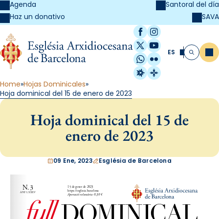
Agenda
Santoral del día
SAVA
Haz un donativo
Facebook
Instagram
X / Twitter
YouTube
ES
Me
Buscar
WhatsApp
Flickr
Radio Estel
Catalunya Cristi
Home
Hojas Dominicales
Hoja dominical del 15 de enero de 2023
Hoja dominical del 15 de
enero de 2023
09 Ene, 2023
Església de Barcelona