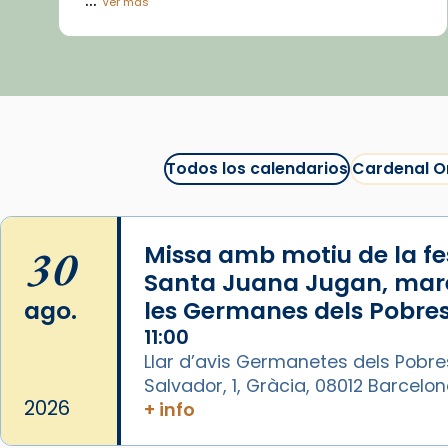
Ver más
Vídeo
View on Facebook
·
Share
Arquebisbat de Barcelona
1 week ago
Todos los calendarios
Cardenal O
La Carmina va patir depressió.
Fa gairebé dos mesos, a l'Estadi
Lluís Companys, la jove va fer
30
Missa amb motiu de la fes
arribar el seu testimoni al papa
Santa Juana Jugan, mar
Lleó XIV.
ago.
les Germanes dels Pobres
Recupera l'entrevista
11:00
comp
tican News 👇
Vatican News
Llar d’avis Germanetes dels Pobre
Salvador, 1, Gràcia, 08012 Barcelo
www.vaticannews.va/es/iglesia/news
2026
+ info
07/carmina-historia-depresion-
papa-viaje-espana-testimoni...