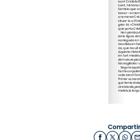
Compartir
Facebook
X / Twitter
What
E