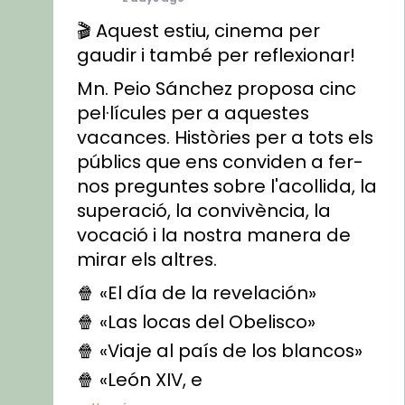
🎬 Aquest estiu, cinema per
gaudir i també per reflexionar!
Mn. Peio Sánchez proposa cinc
pel·lícules per a aquestes
vacances. Històries per a tots els
públics que ens conviden a fer-
nos preguntes sobre l'acollida, la
superació, la convivència, la
vocació i la nostra manera de
mirar els altres.
🍿 «El día de la revelación»
🍿 «Las locas del Obelisco»
🍿 «Viaje al país de los blancos»
🍿 «León XIV, e
...