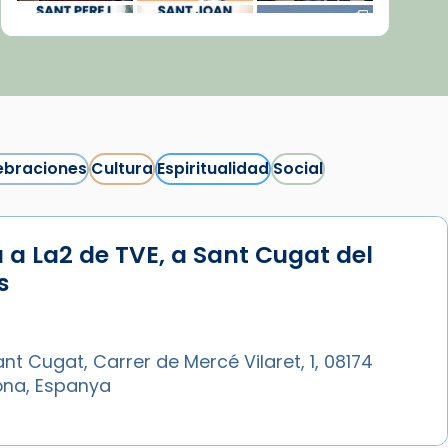
ebraciones
Cultura
Espiritualidad
Social
 a La2 de TVE, a Sant Cugat del
Síguenos en Instagram
s
Cargar más...
nt Cugat, Carrer de Mercé Vilaret, 1, 08174
ona, Espanya