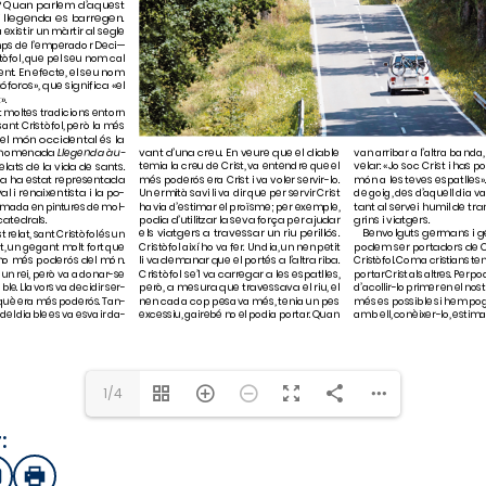
1/4
:
sApp
mail
Imprimir