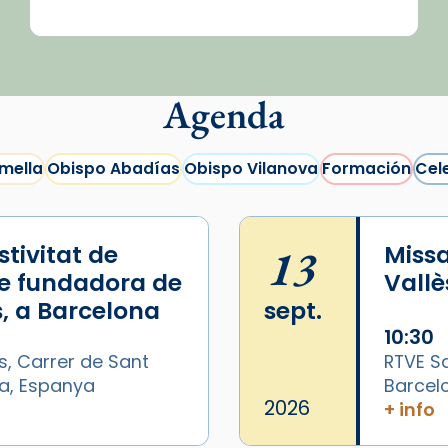
Agenda
mella
Obispo Abadías
Obispo Vilanova
Formación
Cel
tivitat de
13
Missa
e fundadora de
Vallè
, a Barcelona
sept.
10:30
s, Carrer de Sant
RTVE Sa
na, Espanya
Barcel
/2026-
2026
+ info