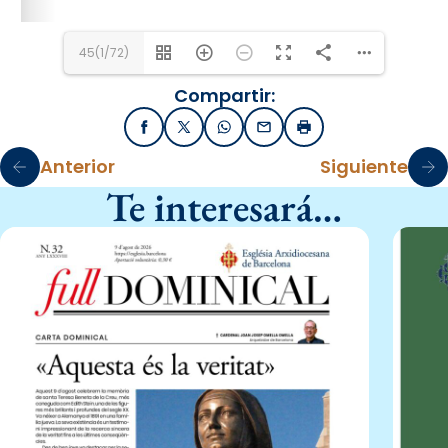
45(1/72)
Compartir:
Facebook
X / Twitter
WhatsApp
Email
Imprimir
Anterior
Siguiente
Te interesará…