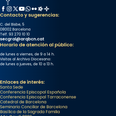
Facebook
Instagram
X / Twitter
YouTube
WhatsApp
Flickr
Radio Estel
Catalunya Cristiana
Contacto y sugerencias:
C. del Bisbe, 5
08002 Barcelona
Telf. 93 270 10 10
secgral@arqbcn.cat
Horario de atención al público:
de lunes a viernes, de 9 a 14 h.
Visitas al Archivo Diocesano:
de lunes a jueves, de 10 a 13 h.
Enlaces de interés:
Santa Sede
Conferencia Episcopal Española
Conferencia Episcopal Tarraconense
Catedral de Barcelona
Seminario Conciliar de Barcelona
Basílica de la Sagrada Familia