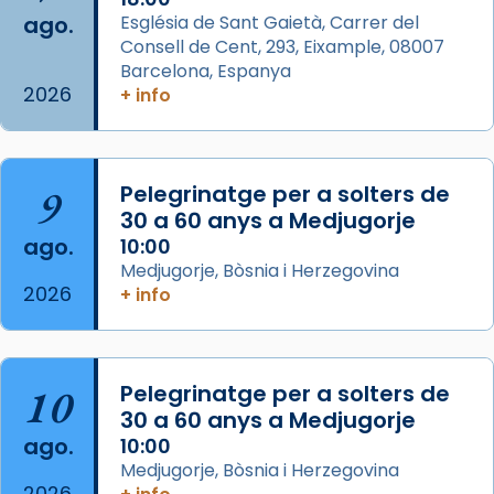
ago.
Església de Sant Gaietà, Carrer del
Aquest dilluns, 27 de juliol, ha tingut lloc la
Consell de Cent, 293, Eixample, 08007
missa d’acció de gràcies en agraïment al
Barcelona, Espanya
comitè organitzador de la visita apostòlica
2026
+ info
del Sant Pare Lleó XIV a Barcelona, i als
col·laboradors, a la Catedral de Barcelona.
L’arquebisbe de Barcelona, el cardenal Joan
9
Pelegrinatge per a solters de
Josep Omella, ha presidit la missa i l’ha
30 a 60 anys a Medjugorje
concelebrat el bisbe auxiliar de Barcelona,
ago.
10:00
Mons. David Abadías.
Medjugorje, Bòsnia i Herzegovina
2026
+ info
📸 Dr. G. Simón
Foto
View on Facebook
·
Share
10
Pelegrinatge per a solters de
30 a 60 anys a Medjugorje
Arquebisbat de Barcelona
ago.
10:00
2 weeks ago
Medjugorje, Bòsnia i Herzegovina
2026
Memòria de les santes Juliana i