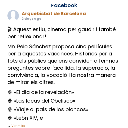
Facebook
Arquebisbat de Barcelona
2 days ago
🎬 Aquest estiu, cinema per gaudir i també
per reflexionar!
Mn. Peio Sánchez proposa cinc pel·lícules
per a aquestes vacances. Històries per a
tots els públics que ens conviden a fer-nos
preguntes sobre l'acollida, la superació, la
convivència, la vocació i la nostra manera
de mirar els altres.
🍿 «El día de la revelación»
🍿 «Las locas del Obelisco»
🍿 «Viaje al país de los blancos»
🍿 «León XIV, e
...
Ver más