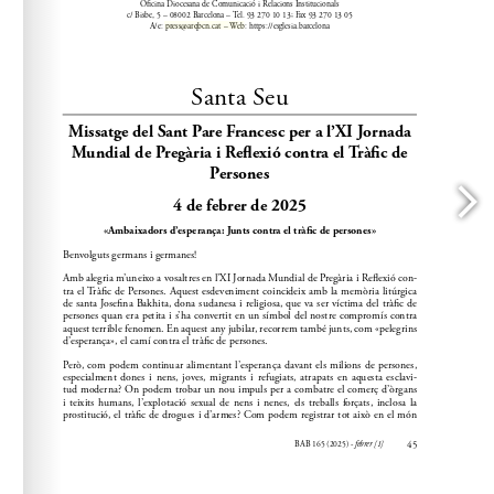
press@arqbcn.cat
A/e: 
 – Web: https://esglesia.barcelona