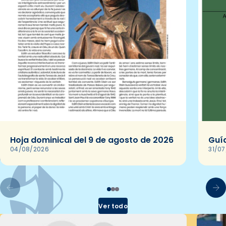
Hoja dominical del 9 de agosto de 2026
Guía
04/08/2026
31/0
Ver todo