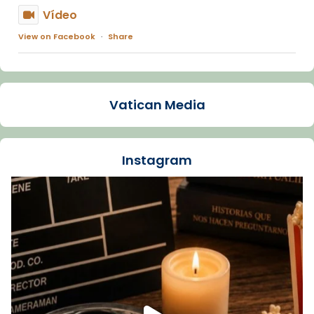
Vídeo
View on Facebook
·
Share
Arquebisbat de Barcelona
1 week ago
Vatican Media
La Carmina va patir depressió. Fa gairebé
dos mesos, a l'Estadi Lluís Companys, la
jove va fer arribar el seu testimoni al papa
Instagram
Lleó XIV.
Recupera l'entrevista comp
Vatican
tican News 👇
News
www.vaticannews.va/es/iglesia/news/2026-
07/carmina-historia-depresion-papa-viaje-
espana-testimoni...
Foto
View on Facebook
·
Share