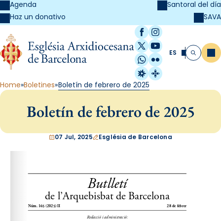
Agenda
Santoral del día
SAVA
Haz un donativo
Facebook
Instagram
X / Twitter
YouTube
ES
Me
Buscar
WhatsApp
Flickr
Radio Estel
Catalunya Cristi
Home
Boletines
Boletín de febrero de 2025
Boletín de febrero de 2025
07 Jul, 2025
Església de Barcelona