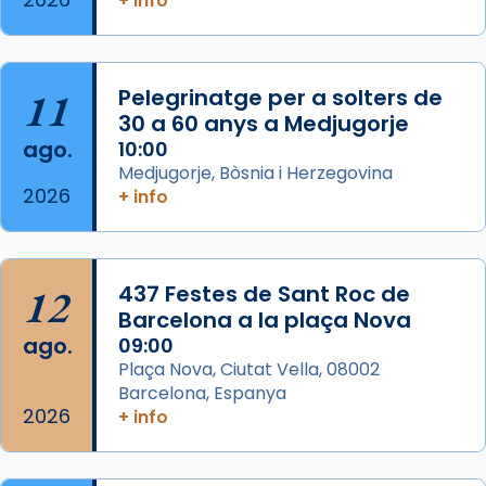
+ info
Semproniana, verges i màrtirs.
Acompanyant la història de sant Cugat, a
partir de l’Edat Mitjana sorgeix la tradició
11
Pelegrinatge per a solters de
que les santes Juliana (“relatiu a Júlia”) i
30 a 60 anys a Medjugorje
Semproniana (“relatiu a Semprònia =
ago.
10:00
eterna”) són deixebles seves. I l’any 1667, el
Medjugorje, Bòsnia i Herzegovina
2026
+ info
frare Joan Gaspar Roig, afirma en una obra
que les santes són filles de l’antiga Iluro.
Mataró en reivindicarà les relíq
...
Ver más
12
437 Festes de Sant Roc de
Foto
Barcelona a la plaça Nova
ago.
09:00
View on Facebook
·
Share
Plaça Nova, Ciutat Vella, 08002
Barcelona, Espanya
2026
+ info