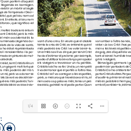
1/4
:
sApp
mail
Imprimir