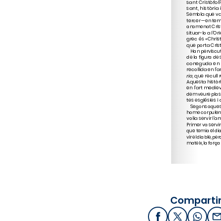
Compartir
Facebook
X / Twitter
What
E