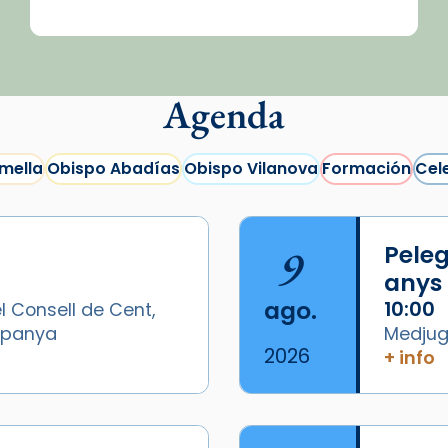
Agenda
mella
Obispo Abadías
Obispo Vilanova
Formación
Cel
9
Peleg
anys
ago.
10:00
l Consell de Cent,
Espanya
Medjugo
2026
+ info
/2026-