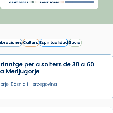
ebraciones
Cultura
Espiritualidad
Social
rinatge per a solters de 30 a 60
Síguenos en Instagram
 a Medjugorje
Cargar más...
rje, Bòsnia i Herzegovina