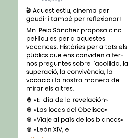
🎬 Aquest estiu, cinema per
gaudir i també per reflexionar!
Mn. Peio Sánchez proposa cinc
pel·lícules per a aquestes
vacances. Històries per a tots els
públics que ens conviden a fer-
nos preguntes sobre l'acollida, la
superació, la convivència, la
vocació i la nostra manera de
mirar els altres.
🍿 «El día de la revelación»
🍿 «Las locas del Obelisco»
🍿 «Viaje al país de los blancos»
🍿 «León XIV, e
...