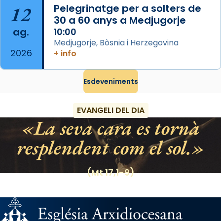
12
Pelegrinatge per a solters de
Regnes castellans i més tard de tota
30 a 60 anys a Medjugorje
Espanya.
ag.
10:00
El seu sepulcre a Compostela fou un gran
Medjugorje, Bòsnia i Herzegovina
2026
centre de peregrinacions medievals de tot
+ info
el món cristià, després de Roma i terra
Santa.
Esdeveniments
«A Raïms de Sant Jaume, raïms aigualits;
raïms de setembre te'n llepes els dits»,
EVANGELI DEL DIA
segons una dita popular.
La seva cara es tornà
Photo
resplendent com el sol.
View on Facebook
·
Share
(Mt 17,1-9)