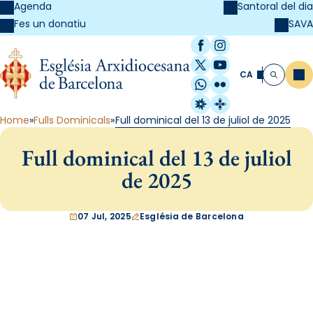
Agenda
Santoral del dia
SAVA
Fes un donatiu
Facebook
Instagram
X / Twitter
YouTube
CA
Me
Cerca
WhatsApp
Flickr
Radio Estel
Catalunya Cristi
Home
Fulls Dominicals
Full dominical del 13 de juliol de 2025
Full dominical del 13 de juliol
de 2025
07 Jul, 2025
Església de Barcelona