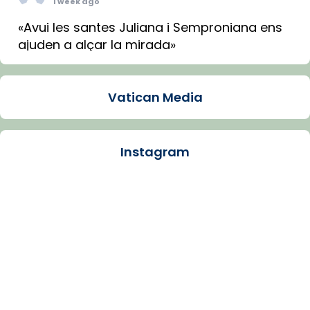
1 week ago
«Avui les santes Juliana i Semproniana ens
ajuden a alçar la mirada»
Mons. Sergi Gordo, bisbe de Tortosa, ha
presidit aquest 27 de juliol la missa de Les
Vatican Media
Santes de Mataró.
🔗
tinyurl.com/cvu5jmbk
📸 J. Merino
Instagram
Photo
View on Facebook
·
Share
Arquebisbat de Barcelona
is at Catedral
de Barcelona.
1 week ago
Aquest dilluns, 27 de juliol, ha tingut lloc la
missa d’acció de gràcies en agraïment al