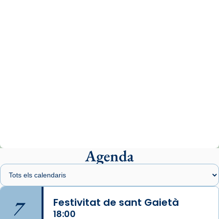
comitè organitzador de la visita apostòlica
del Sant Pare Lleó XIV a Barcelona, i als
col·laboradors, a la Catedral de Barcelona.
L’arquebisbe de Barcelona, el cardenal Joan
Josep Omella, ha presidit la missa i l’ha
concelebrat el bisbe auxiliar de Barcelona,
Mons. David Abadías.
📸 Dr. G. Simón
Photo
View on Facebook
·
Share
Agenda
Arquebisbat de Barcelona
1 week ago
Memòria de les santes Juliana i
Semproniana, verges i màrtirs.
7
Festivitat de sant Gaietà
Acompanyant la història de sant Cugat, a
18:00