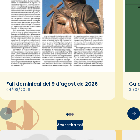
Full dominical del 9 d’agost de 2026
Guia
04/08/2026
31/0
Veure-ho tot