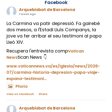
Facebook
Arquebisbat de Barcelona
1 week ago
La Carmina va patir depressió. Fa gairebé
dos mesos, a l'Estadi Lluís Companys, la
jove va fer arribar el seu testimoni al papa
Lleó XIV.
Recupera l'entrevista comp
Vatican
tican News 👇
News
www.vaticannews.va/es/iglesia/news/2026-
07/carmina-historia-depresion-papa-viaje-
espana-testimoni...
Photo
View on Facebook
·
Share
Arquebisbat de Barcelona