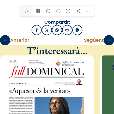
1/4
Compartir:
Facebook
X / Twitter
WhatsApp
Email
Imprimir
Anterior
Següent
T’interessarà…