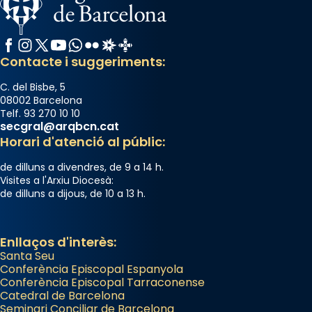
Facebook
Instagram
X / Twitter
YouTube
WhatsApp
Flickr
Radio Estel
Catalunya Cristiana
Contacte i suggeriments:
C. del Bisbe, 5
08002 Barcelona
Telf. 93 270 10 10
secgral@arqbcn.cat
Horari d'atenció al públic:
de dilluns a divendres, de 9 a 14 h.
Visites a l'Arxiu Diocesà:
de dilluns a dijous, de 10 a 13 h.
Enllaços d'interès:
Santa Seu
Conferència Episcopal Espanyola
Conferència Episcopal Tarraconense
Catedral de Barcelona
Seminari Conciliar de Barcelona