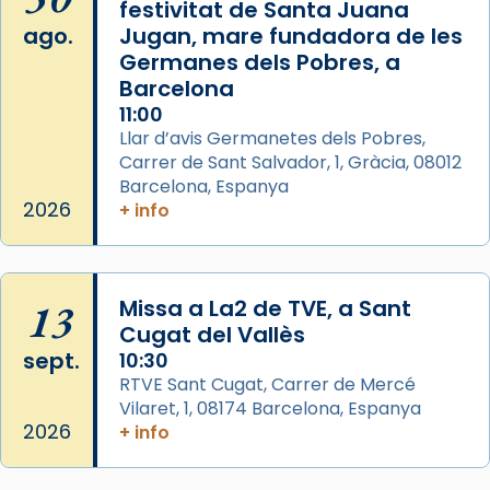
festivitat de Santa Juana
2 weeks ago
ago.
Jugan, mare fundadora de les
Aquest dilluns, 27 de juliol, ha tingut lloc la
Germanes dels Pobres, a
missa d’acció de gràcies en agraïment al
Barcelona
comitè organitzador de la visita apostòlica
11:00
del Sant Pare Lleó XIV a Barcelona, i als
Llar d’avis Germanetes dels Pobres,
col·laboradors, a la Catedral de Barcelona.
Carrer de Sant Salvador, 1, Gràcia, 08012
Barcelona, Espanya
L’arquebisbe de Barcelona, el cardenal Joan
2026
+ info
Josep Omella, ha presidit la missa i l’ha
concelebrat el bisbe auxiliar de Barcelona,
Mons. David Abadías.
13
Missa a La2 de TVE, a Sant
📸 Dr. G. Simón
Cugat del Vallès
Foto
sept.
10:30
View on Facebook
·
Share
RTVE Sant Cugat, Carrer de Mercé
Vilaret, 1, 08174 Barcelona, Espanya
2026
+ info
Arquebisbat de Barcelona
2 weeks ago