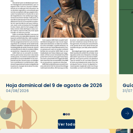
Hoja dominical del 9 de agosto de 2026
Guía
04/08/2026
31/0
Ver todo