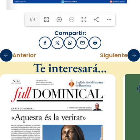
1/4
Compartir:
Facebook
X / Twitter
WhatsApp
Email
Imprimir
Anterior
Siguiente
Te interesará…