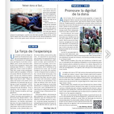
www.arqbcn.cat
 / Aportació voluntària: 0,30 