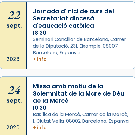
Memòria de les santes Juliana i
Semproniana, verges i màrtirs.
22
Jornada d'inici de curs del
Secretariat diocesà
Acompanyant la història de sant Cugat, a
sept.
d'educació catòlica
partir de l’Edat Mitjana sorgeix la tradició
18:30
que les santes Juliana (“relatiu a Júlia”) i
Seminari Conciliar de Barcelona, Carrer
Semproniana (“relatiu a Semprònia =
de la Diputació, 231, Eixample, 08007
eterna”) són deixebles seves. I l’any 1667, el
Barcelona, Espanya
frare Joan Gaspar Roig, afirma en una obra
2026
+ info
que les santes són filles de l’antiga Iluro.
Mataró en reivindicarà les relíq
...
Ver más
24
Missa amb motiu de la
Foto
Solemnitat de la Mare de Déu
sept.
de la Mercè
View on Facebook
·
Share
10:30
Basílica de la Mercè, Carrer de la Mercè,
1, Ciutat Vella, 08002 Barcelona, Espanya
2026
+ info