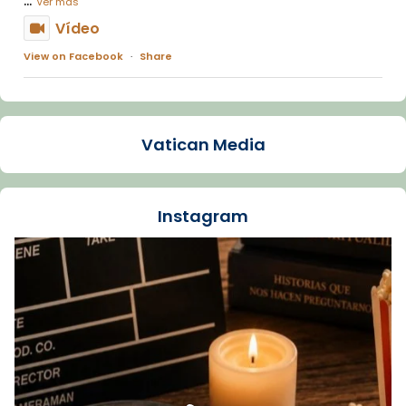
Ver más
Vídeo
View on Facebook
·
Share
Arquebisbat de Barcelona
1 week ago
Vatican Media
La Carmina va patir depressió. Fa gairebé
dos mesos, a l'Estadi Lluís Companys, la
jove va fer arribar el seu testimoni al papa
Instagram
Lleó XIV.
Recupera l'entrevista comp
Vatican
tican News 👇
News
www.vaticannews.va/es/iglesia/news/2026-
07/carmina-historia-depresion-papa-viaje-
espana-testimoni...
Foto