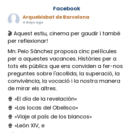
Facebook
Arquebisbat de Barcelona
4 days ago
🎬 Aquest estiu, cinema per gaudir i també
per reflexionar!
Mn. Peio Sánchez proposa cinc pel·lícules
per a aquestes vacances. Històries per a
tots els públics que ens conviden a fer-nos
preguntes sobre l'acollida, la superació, la
convivència, la vocació i la nostra manera
de mirar els altres.
🍿 «El día de la revelación»
🍿 «Las locas del Obelisco»
🍿 «Viaje al país de los blancos»
🍿 «León XIV, e
...