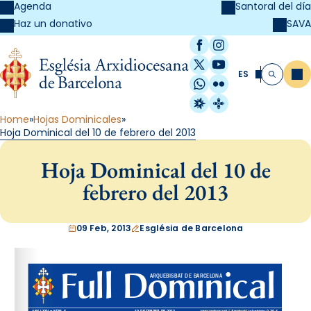
Agenda
Santoral del día
SAVA
Haz un donativo
Facebook
Instagram
X / Twitter
YouTube
ES
Me
Buscar
WhatsApp
Flickr
Radio Estel
Catalunya Cristi
Home
Hojas Dominicales
Hoja Dominical del 10 de febrero del 2013
Hoja Dominical del 10 de
febrero del 2013
09 Feb, 2013
Església de Barcelona