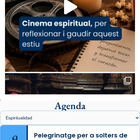
missa d’acció de gràcies en agraïment al
comitè organitzador de la visita apostòlica
del Sant Pare Lleó XIV a Barcelona, i als
col·laboradors, a la Catedral de Barcelona.
L’arquebisbe de Barcelona, el cardenal Joan
Josep Omella, ha presidit la missa i l’ha
concelebrat el bisbe auxiliar de Barcelona,
Mons. David Abadías.
📸 Dr. G. Simón
Foto
View on Facebook
·
Share
Agenda
Arquebisbat de Barcelona
1 week ago
Memòria de les santes Juliana i
Semproniana, verges i màrtirs.
9
Pelegrinatge per a solters de