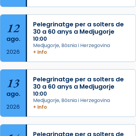
Segons el llibre dels Fets (12,2) fou el primer
apòstol màrtir, decapitat a Jerusalem per
Herodes Agripa (vers l'any 44).
12
Pelegrinatge per a solters de
30 a 60 anys a Medjugorje
Patró de Galícia, després de les invasions
ago.
10:00
musulmanes fou venerat com a patró dels
Medjugorje, Bòsnia i Herzegovina
Regnes castellans i més tard de tota
2026
+ info
Espanya.
El seu sepulcre a Compostela fou un g
...
Ver más
13
Pelegrinatge per a solters de
Foto
30 a 60 anys a Medjugorje
View on Facebook
·
Share
ago.
10:00
Medjugorje, Bòsnia i Herzegovina
2026
+ info
Pelegrinatge per a solters de