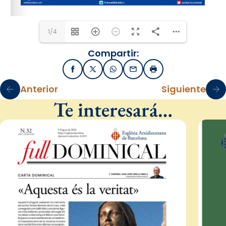
1/4
Compartir:
Facebook
X / Twitter
WhatsApp
Email
Imprimir
Anterior
Siguiente
Te interesará…