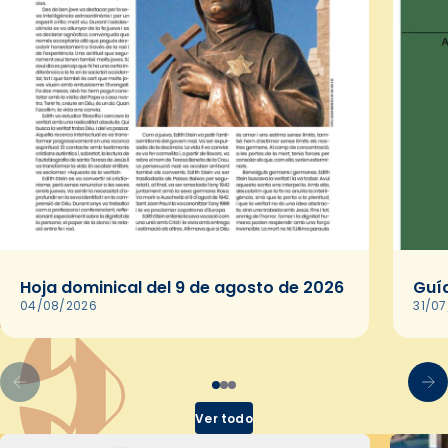
Hoja dominical del 9 de agosto de 2026
Guía
04/08/2026
31/0
Ver todo