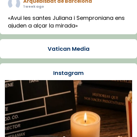
Arquebisbat de Barcelona
1 week ago
«Avui les santes Juliana i Semproniana ens
ajuden a alçar la mirada»
Mons. Sergi Gordo, bisbe de Tortosa, ha
presidit aquest 27 de juliol la missa de Les
Vatican Media
Santes de Mataró.
🔗
tinyurl.com/cvu5jmbk
📸 J. Merino
Instagram
Foto
View on Facebook
·
Share
Arquebisbat de Barcelona
is at Catedral
de Barcelona.
1 week ago
Aquest dilluns, 27 de juliol, ha tingut lloc la