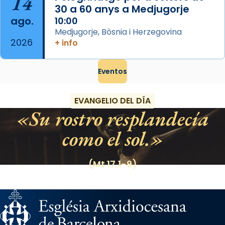
14
30 a 60 anys a Medjugorje
ago.
10:00
Medjugorje, Bòsnia i Herzegovina
2026
+ info
Eventos
EVANGELIO DEL DÍA
Su rostro resplandecía
como el sol.
(Mt 17,1-9)