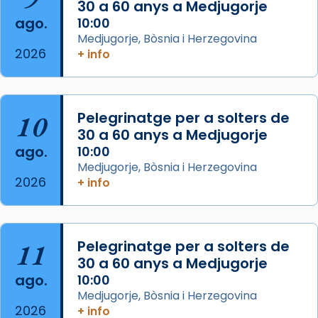
30 a 60 anys a Medjugorje
Acompanyant la història de sant Cugat, a
ago.
10:00
partir de l’Edat Mitjana sorgeix la tradició
Medjugorje, Bòsnia i Herzegovina
que les santes Juliana (“relatiu a Júlia”) i
2026
+ info
Semproniana (“relatiu a Semprònia =
eterna”) són deixebles seves. I l’any 1667, el
frare Joan Gaspar Roig, afirma en una obra
que les santes són filles de l’antiga Iluro.
10
Pelegrinatge per a solters de
Mataró en reivindicarà les relíq
30 a 60 anys a Medjugorje
...
ago.
10:00
Ver más
Medjugorje, Bòsnia i Herzegovina
Foto
2026
+ info
View on Facebook
·
Share
Arquebisbat de Barcelona
11
Pelegrinatge per a solters de
2 weeks ago
30 a 60 anys a Medjugorje
Jaume, fill de Zebedeu, és juntament amb el
ago.
10:00
seu germà Joan i Pere un dels que
Medjugorje, Bòsnia i Herzegovina
acompanyava més de prop Jesús.
2026
+ info