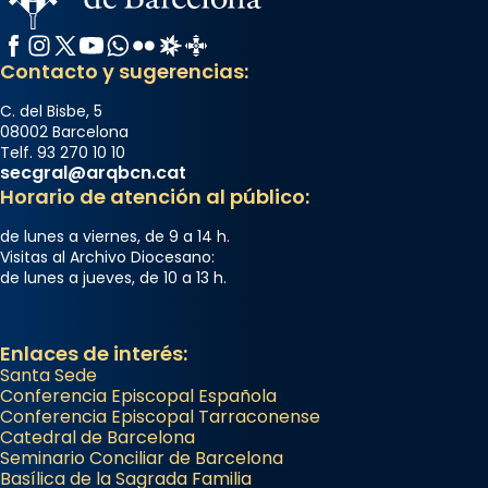
Facebook
Instagram
X / Twitter
YouTube
WhatsApp
Flickr
Radio Estel
Catalunya Cristiana
Contacto y sugerencias:
C. del Bisbe, 5
08002 Barcelona
Telf. 93 270 10 10
secgral@arqbcn.cat
Horario de atención al público:
de lunes a viernes, de 9 a 14 h.
Visitas al Archivo Diocesano:
de lunes a jueves, de 10 a 13 h.
Enlaces de interés:
Santa Sede
Conferencia Episcopal Española
Conferencia Episcopal Tarraconense
Catedral de Barcelona
Seminario Conciliar de Barcelona
Basílica de la Sagrada Familia