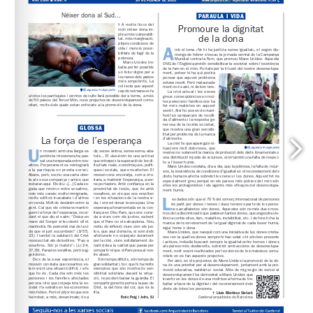
www.arqbcn.cat
 / Aportació voluntària: 0,30 