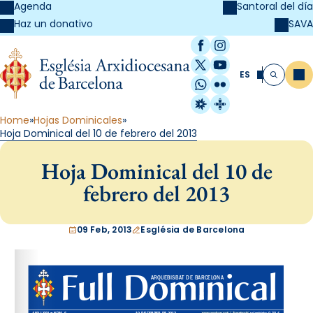
Agenda
Santoral del día
SAVA
Haz un donativo
Facebook
Instagram
X / Twitter
YouTube
ES
Me
Buscar
WhatsApp
Flickr
Radio Estel
Catalunya Cristi
Home
Hojas Dominicales
Hoja Dominical del 10 de febrero del 2013
Hoja Dominical del 10 de
febrero del 2013
09 Feb, 2013
Església de Barcelona