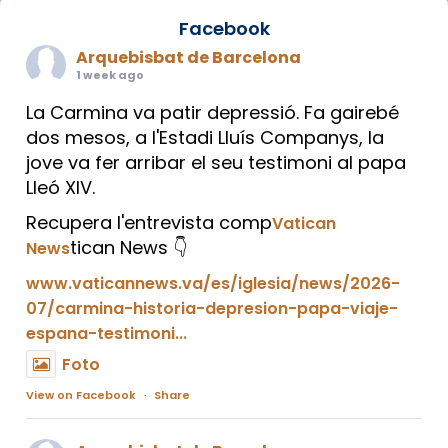
Facebook
Arquebisbat de Barcelona
1 week ago
La Carmina va patir depressió. Fa gairebé
dos mesos, a l'Estadi Lluís Companys, la
jove va fer arribar el seu testimoni al papa
Lleó XIV.
Recupera l'entrevista comp
Vatican
tican News 👇
News
www.vaticannews.va/es/iglesia/news/2026-
07/carmina-historia-depresion-papa-viaje-
espana-testimoni...
Foto
View on Facebook
·
Share