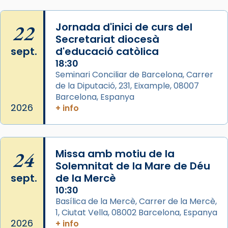
Memòria de les santes Juliana i
Semproniana, verges i màrtirs.
22
Jornada d'inici de curs del
Secretariat diocesà
Acompanyant la història de sant Cugat, a
sept.
d'educació catòlica
partir de l’Edat Mitjana sorgeix la tradició
18:30
que les santes Juliana (“relatiu a Júlia”) i
Seminari Conciliar de Barcelona, Carrer
Semproniana (“relatiu a Semprònia =
de la Diputació, 231, Eixample, 08007
eterna”) són deixebles seves. I l’any 1667, el
Barcelona, Espanya
frare Joan Gaspar Roig, afirma en una obra
2026
+ info
que les santes són filles de l’antiga Iluro.
Mataró en reivindicarà les relíq
...
Ver más
24
Missa amb motiu de la
Foto
Solemnitat de la Mare de Déu
sept.
de la Mercè
View on Facebook
·
Share
10:30
Basílica de la Mercè, Carrer de la Mercè,
1, Ciutat Vella, 08002 Barcelona, Espanya
2026
+ info