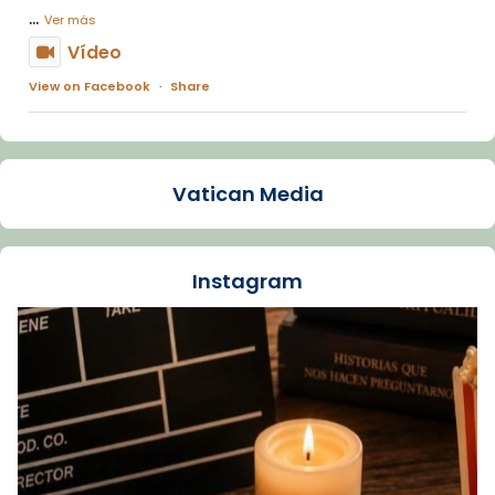
...
Ver más
Vídeo
View on Facebook
·
Share
Arquebisbat de Barcelona
1 week ago
Vatican Media
La Carmina va patir depressió. Fa gairebé
dos mesos, a l'Estadi Lluís Companys, la
jove va fer arribar el seu testimoni al papa
Instagram
Lleó XIV.
Recupera l'entrevista comp
Vatican
tican News 👇
News
www.vaticannews.va/es/iglesia/news/2026-
07/carmina-historia-depresion-papa-viaje-
espana-testimoni...
Foto