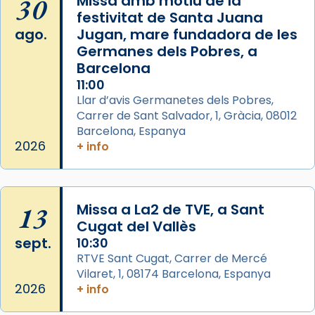
30
Missa amb motiu de la
de Barcelona.
festivitat de Santa Juana
2 weeks ago
ago.
Jugan, mare fundadora de les
Aquest dilluns, 27 de juliol, ha tingut lloc la
Germanes dels Pobres, a
missa d’acció de gràcies en agraïment al
Barcelona
comitè organitzador de la visita apostòlica
11:00
del Sant Pare Lleó XIV a Barcelona, i als
Llar d’avis Germanetes dels Pobres,
col·laboradors, a la Catedral de Barcelona.
Carrer de Sant Salvador, 1, Gràcia, 08012
Barcelona, Espanya
L’arquebisbe de Barcelona, el cardenal Joan
2026
+ info
Josep Omella, ha presidit la missa i l’ha
concelebrat el bisbe auxiliar de Barcelona,
Mons. David Abadías.
13
Missa a La2 de TVE, a Sant
📸 Dr. G. Simón
Cugat del Vallès
Foto
sept.
10:30
View on Facebook
·
Share
RTVE Sant Cugat, Carrer de Mercé
Vilaret, 1, 08174 Barcelona, Espanya
2026
+ info
Arquebisbat de Barcelona
2 weeks ago