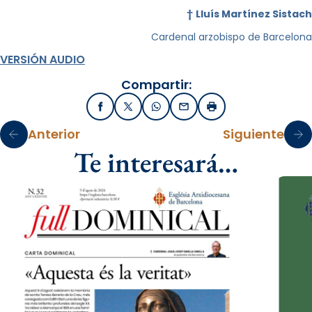
†
Lluís Martínez Sistach
Cardenal arzobispo de Barcelona
VERSIÓN AUDIO
Compartir:
Facebook
X / Twitter
WhatsApp
Email
Imprimir
Anterior
Siguiente
Te interesará…