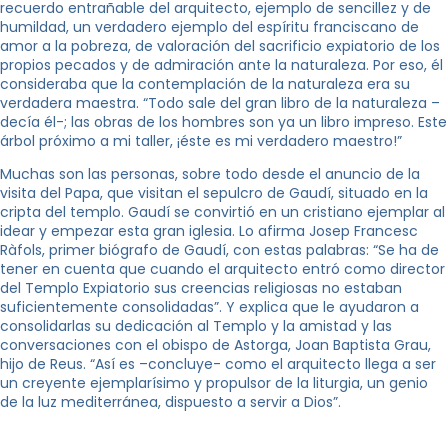
recuerdo entrañable del arquitecto, ejemplo de sencillez y de
humildad, un verdadero ejemplo del espíritu franciscano de
amor a la pobreza, de valoración del sacrificio expiatorio de los
propios pecados y de admiración ante la naturaleza. Por eso, él
consideraba que la contemplación de la naturaleza era su
verdadera maestra. “Todo sale del gran libro de la naturaleza –
decía él-; las obras de los hombres son ya un libro impreso. Este
árbol próximo a mi taller, ¡éste es mi verdadero maestro!”
Muchas son las personas, sobre todo desde el anuncio de la
visita del Papa, que visitan el sepulcro de Gaudí, situado en la
cripta del templo. Gaudí se convirtió en un cristiano ejemplar al
idear y empezar esta gran iglesia. Lo afirma Josep Francesc
Ràfols, primer biógrafo de Gaudí, con estas palabras: “Se ha de
tener en cuenta que cuando el arquitecto entró como director
del Templo Expiatorio sus creencias religiosas no estaban
suficientemente consolidadas”. Y explica que le ayudaron a
consolidarlas su dedicación al Templo y la amistad y las
conversaciones con el obispo de Astorga, Joan Baptista Grau,
hijo de Reus. “Así es –concluye- como el arquitecto llega a ser
un creyente ejemplarísimo y propulsor de la liturgia, un genio
de la luz mediterránea, dispuesto a servir a Dios”.