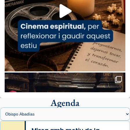
View on Facebook
·
Share
Arquebisbat de Barcelona
2 weeks ago
«Avui les santes Juliana i Semproniana ens
ajuden a alçar la mirada»
Mons. Sergi Gordo, bisbe de Tortosa, ha
presidit aquest 27 de juliol la missa de Les
Santes de Mataró.
🔗
tinyurl.com/cvu5jmbk
📸 J. Merino
Agenda
Foto
View on Facebook
·
Share
Arquebisbat de Barcelona
is at Catedral