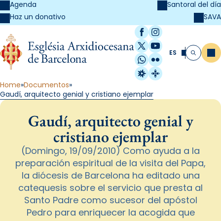
Agenda
Santoral del día
SAVA
Haz un donativo
Facebook
Instagram
X / Twitter
YouTube
ES
Me
Buscar
WhatsApp
Flickr
Radio Estel
Catalunya Cristi
Home
Documentos
Gaudí, arquitecto genial y cristiano ejemplar
Gaudí, arquitecto genial y
cristiano ejemplar
(Domingo, 19/09/2010) Como ayuda a la
preparación espiritual de la visita del Papa,
la diócesis de Barcelona ha editado una
catequesis sobre el servicio que presta al
Santo Padre como sucesor del apóstol
Pedro para enriquecer la acogida que