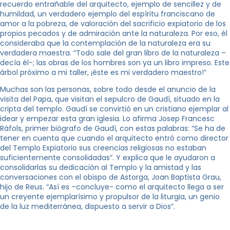
recuerdo entrañable del arquitecto, ejemplo de sencillez y de
humildad, un verdadero ejemplo del espíritu franciscano de
amor a la pobreza, de valoración del sacrificio expiatorio de los
propios pecados y de admiración ante la naturaleza. Por eso, él
consideraba que la contemplación de la naturaleza era su
verdadera maestra. “Todo sale del gran libro de la naturaleza –
decía él-; las obras de los hombres son ya un libro impreso. Este
árbol próximo a mi taller, ¡éste es mi verdadero maestro!”
Muchas son las personas, sobre todo desde el anuncio de la
visita del Papa, que visitan el sepulcro de Gaudí, situado en la
cripta del templo. Gaudí se convirtió en un cristiano ejemplar al
idear y empezar esta gran iglesia. Lo afirma Josep Francesc
Ràfols, primer biógrafo de Gaudí, con estas palabras: “Se ha de
tener en cuenta que cuando el arquitecto entró como director
del Templo Expiatorio sus creencias religiosas no estaban
suficientemente consolidadas”. Y explica que le ayudaron a
consolidarlas su dedicación al Templo y la amistad y las
conversaciones con el obispo de Astorga, Joan Baptista Grau,
hijo de Reus. “Así es –concluye- como el arquitecto llega a ser
un creyente ejemplarísimo y propulsor de la liturgia, un genio
de la luz mediterránea, dispuesto a servir a Dios”.