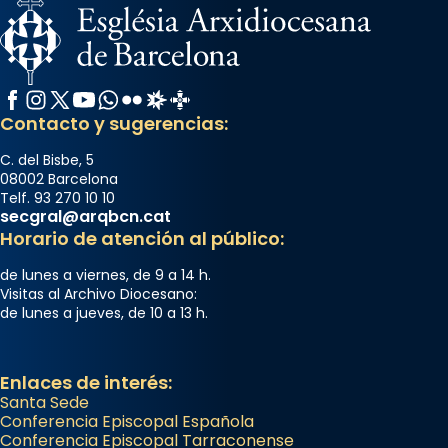
Facebook
Instagram
X / Twitter
YouTube
WhatsApp
Flickr
Radio Estel
Catalunya Cristiana
Contacto y sugerencias:
C. del Bisbe, 5
08002 Barcelona
Telf. 93 270 10 10
secgral@arqbcn.cat
Horario de atención al público:
de lunes a viernes, de 9 a 14 h.
Visitas al Archivo Diocesano:
de lunes a jueves, de 10 a 13 h.
Enlaces de interés:
Santa Sede
Conferencia Episcopal Española
Conferencia Episcopal Tarraconense