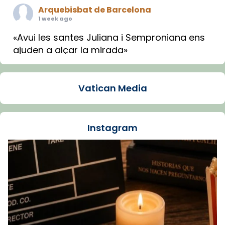
Arquebisbat de Barcelona
1 week ago
«Avui les santes Juliana i Semproniana ens
ajuden a alçar la mirada»
Mons. Sergi Gordo, bisbe de Tortosa, ha
presidit aquest 27 de juliol la missa de Les
Vatican Media
Santes de Mataró.
🔗
tinyurl.com/cvu5jmbk
📸 J. Merino
Instagram
Foto
View on Facebook
·
Share
Arquebisbat de Barcelona
is at Catedral
de Barcelona.
1 week ago
Aquest dilluns, 27 de juliol, ha tingut lloc la