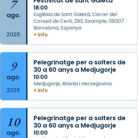
7
Festivitat de sant Gaietà
Acompanyant la història de sant Cugat, a
18:00
ago.
Església de Sant Gaietà, Carrer del
partir de l’Edat Mitjana sorgeix la tradició
Consell de Cent, 293, Eixample, 08007
que les santes Juliana (“relatiu a Júlia”) i
Barcelona, Espanya
Semproniana (“relatiu a Semprònia =
2026
+ info
eterna”) són deixebles seves. I l’any 1667, el
frare Joan Gaspar Roig, afirma en una obra
que les santes són filles de l’antiga Iluro.
Mataró en reivindicarà les relíq
9
Pelegrinatge per a solters de
...
30 a 60 anys a Medjugorje
Ver más
ago.
10:00
Foto
Medjugorje, Bòsnia i Herzegovina
View on Facebook
·
Share
2026
+ info
Arquebisbat de Barcelona
2 weeks ago
10
Pelegrinatge per a solters de
Jaume, fill de Zebedeu, és juntament amb el
30 a 60 anys a Medjugorje
seu germà Joan i Pere un dels que
ago.
10:00