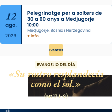
12
Pelegrinatge per a solters de
30 a 60 anys a Medjugorje
ago.
10:00
Medjugorje, Bòsnia i Herzegovina
2026
+ info
Eventos
EVANGELIO DEL DÍA
Su rostro resplandecía
como el sol.
(Mt 17,1-9)