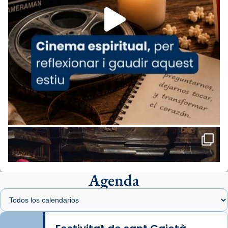
missa d’acció de gràcies en agraïment al
comitè organitzador de la visita apostòlica
del Sant Pare Lleó XIV a Barcelona, i als
col·laboradors, a la Catedral de Barcelona.
L’arquebisbe de Barcelona, el cardenal Joan
Josep Omella, ha presidit la missa i l’ha
concelebrat el bisbe auxiliar de Barcelona,
Mons. David Abadías.
📸 Dr. G. Simón
Foto
View on Facebook
·
Share
Agenda
Arquebisbat de Barcelona
1 week ago
Memòria de les santes Juliana i
Semproniana, verges i màrtirs.