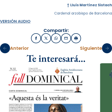
†
Lluís Martínez Sistach
Cardenal arzobispo de Barcelona
VERSIÓN AUDIO
Compartir:
Facebook
X / Twitter
WhatsApp
Email
Imprimir
Anterior
Siguiente
Te interesará…