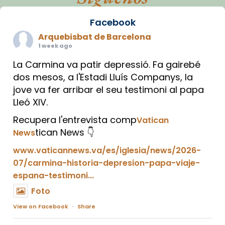
Facebook
Arquebisbat de Barcelona
1 week ago
La Carmina va patir depressió. Fa gairebé
dos mesos, a l'Estadi Lluís Companys, la
jove va fer arribar el seu testimoni al papa
Lleó XIV.
Recupera l'entrevista comp
Vatican
tican News 👇
News
www.vaticannews.va/es/iglesia/news/2026-
07/carmina-historia-depresion-papa-viaje-
espana-testimoni...
Foto
View on Facebook
·
Share