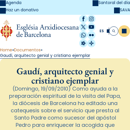
Agenda
Santoral del día
SAVA
Haz un donativo
Facebook
Instagram
X / Twitter
YouTube
ES
Me
Buscar
WhatsApp
Flickr
Radio Estel
Catalunya Cristi
Home
Documentos
Gaudí, arquitecto genial y cristiano ejemplar
Gaudí, arquitecto genial y
cristiano ejemplar
(Domingo, 19/09/2010) Como ayuda a la
preparación espiritual de la visita del Papa,
la diócesis de Barcelona ha editado una
catequesis sobre el servicio que presta al
Santo Padre como sucesor del apóstol
Pedro para enriquecer la acogida que