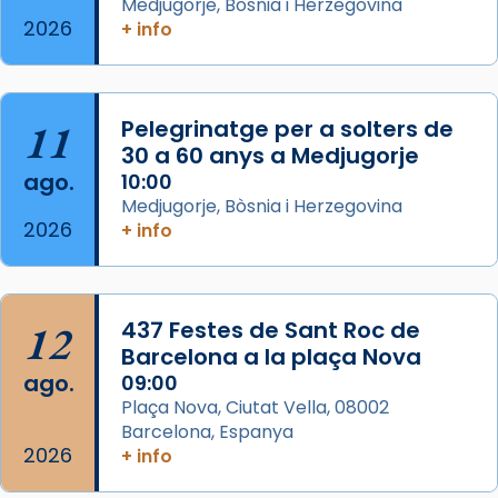
acompanyava més de prop Jesús.
Medjugorje, Bòsnia i Herzegovina
2026
+ info
Segons el llibre dels Fets (12,2) fou el primer
apòstol màrtir, decapitat a Jerusalem per
Herodes Agripa (vers l'any 44).
11
Pelegrinatge per a solters de
Patró de Galícia, després de les invasions
30 a 60 anys a Medjugorje
musulmanes fou venerat com a patró dels
ago.
10:00
Regnes castellans i més tard de tota
Medjugorje, Bòsnia i Herzegovina
Espanya.
2026
+ info
El seu sepulcre a Compostela fou un g
...
Ver más
Foto
12
437 Festes de Sant Roc de
Barcelona a la plaça Nova
View on Facebook
·
Share
ago.
09:00
Plaça Nova, Ciutat Vella, 08002
Barcelona, Espanya
2026
+ info