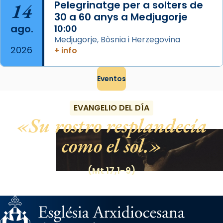
14
Pelegrinatge per a solters de
30 a 60 anys a Medjugorje
ago.
10:00
Medjugorje, Bòsnia i Herzegovina
2026
+ info
Eventos
EVANGELIO DEL DÍA
Su rostro resplandecía
como el sol.
(Mt 17,1-9)