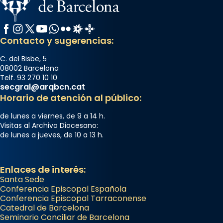
Facebook
Instagram
X / Twitter
YouTube
WhatsApp
Flickr
Radio Estel
Catalunya Cristiana
Contacto y sugerencias:
C. del Bisbe, 5
08002 Barcelona
Telf. 93 270 10 10
secgral@arqbcn.cat
Horario de atención al público:
de lunes a viernes, de 9 a 14 h.
Visitas al Archivo Diocesano:
de lunes a jueves, de 10 a 13 h.
Enlaces de interés:
Santa Sede
Conferencia Episcopal Española
Conferencia Episcopal Tarraconense
Catedral de Barcelona
Seminario Conciliar de Barcelona