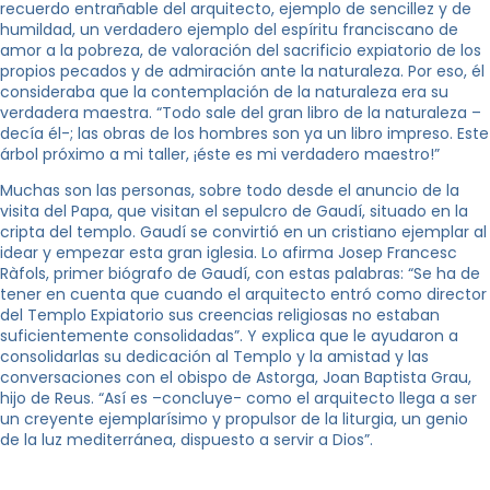
recuerdo entrañable del arquitecto, ejemplo de sencillez y de
humildad, un verdadero ejemplo del espíritu franciscano de
amor a la pobreza, de valoración del sacrificio expiatorio de los
propios pecados y de admiración ante la naturaleza. Por eso, él
consideraba que la contemplación de la naturaleza era su
verdadera maestra. “Todo sale del gran libro de la naturaleza –
decía él-; las obras de los hombres son ya un libro impreso. Este
árbol próximo a mi taller, ¡éste es mi verdadero maestro!”
Muchas son las personas, sobre todo desde el anuncio de la
visita del Papa, que visitan el sepulcro de Gaudí, situado en la
cripta del templo. Gaudí se convirtió en un cristiano ejemplar al
idear y empezar esta gran iglesia. Lo afirma Josep Francesc
Ràfols, primer biógrafo de Gaudí, con estas palabras: “Se ha de
tener en cuenta que cuando el arquitecto entró como director
del Templo Expiatorio sus creencias religiosas no estaban
suficientemente consolidadas”. Y explica que le ayudaron a
consolidarlas su dedicación al Templo y la amistad y las
conversaciones con el obispo de Astorga, Joan Baptista Grau,
hijo de Reus. “Así es –concluye- como el arquitecto llega a ser
un creyente ejemplarísimo y propulsor de la liturgia, un genio
de la luz mediterránea, dispuesto a servir a Dios”.