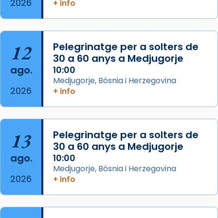
acompanyava més de prop Jesús.
2026
+ info
Segons el llibre dels Fets (12,2) fou el primer
apòstol màrtir, decapitat a Jerusalem per
Herodes Agripa (vers l'any 44).
12
Pelegrinatge per a solters de
30 a 60 anys a Medjugorje
Patró de Galícia, després de les invasions
ago.
10:00
musulmanes fou venerat com a patró dels
Medjugorje, Bòsnia i Herzegovina
Regnes castellans i més tard de tota
2026
+ info
Espanya.
El seu sepulcre a Compostela fou un g
...
Ver más
13
Pelegrinatge per a solters de
Foto
30 a 60 anys a Medjugorje
View on Facebook
·
Share
ago.
10:00
Medjugorje, Bòsnia i Herzegovina
2026
+ info