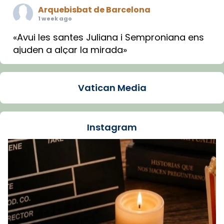
Arquebisbat de Barcelona
1 week ago
«Avui les santes Juliana i Semproniana ens
ajuden a alçar la mirada»
Mons. Sergi Gordo, bisbe de Tortosa, ha
presidit aquest 27 de juliol la missa de Les
Vatican Media
Santes de Mataró.
🔗
tinyurl.com/cvu5jmbk
📸 J. Merino
Instagram
Foto
View on Facebook
·
Share
Arquebisbat de Barcelona
is at Catedral
de Barcelona.
1 week ago
Aquest dilluns, 27 de juliol, ha tingut lloc la