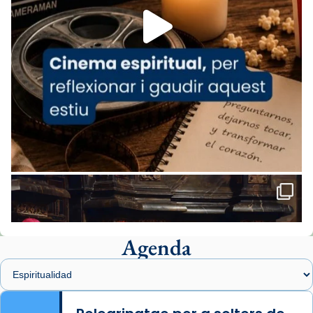
missa d’acció de gràcies en agraïment al
comitè organitzador de la visita apostòlica
del Sant Pare Lleó XIV a Barcelona, i als
col·laboradors, a la Catedral de Barcelona.
L’arquebisbe de Barcelona, el cardenal Joan
Josep Omella, ha presidit la missa i l’ha
concelebrat el bisbe auxiliar de Barcelona,
Mons. David Abadías.
📸 Dr. G. Simón
Foto
View on Facebook
·
Share
Agenda
Arquebisbat de Barcelona
1 week ago
Memòria de les santes Juliana i
Semproniana, verges i màrtirs.