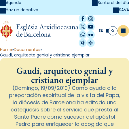
Agenda
Santoral del día
SAVA
Haz un donativo
Facebook
Instagram
X / Twitter
YouTube
ES
Me
Buscar
WhatsApp
Flickr
Radio Estel
Catalunya Cristi
Home
Documentos
Gaudí, arquitecto genial y cristiano ejemplar
Gaudí, arquitecto genial y
cristiano ejemplar
(Domingo, 19/09/2010) Como ayuda a la
preparación espiritual de la visita del Papa,
la diócesis de Barcelona ha editado una
catequesis sobre el servicio que presta al
Santo Padre como sucesor del apóstol
Pedro para enriquecer la acogida que