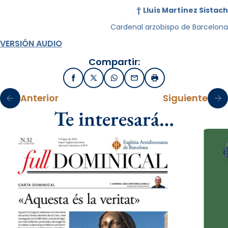
†
Lluís Martínez Sistach
Cardenal arzobispo de Barcelona
VERSIÓN AUDIO
Compartir:
Facebook
X / Twitter
WhatsApp
Email
Imprimir
Anterior
Siguiente
Te interesará…