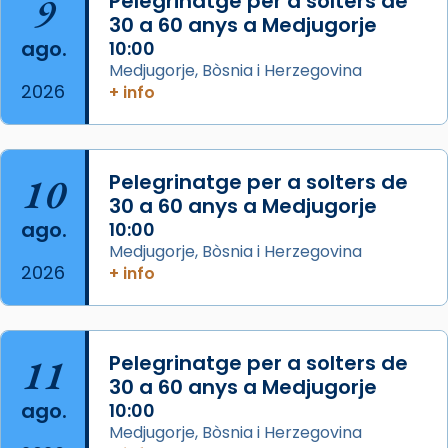
9
Pelegrinatge per a solters de
30 a 60 anys a Medjugorje
Acompanyant la història de sant Cugat, a
ago.
10:00
partir de l’Edat Mitjana sorgeix la tradició
Medjugorje, Bòsnia i Herzegovina
que les santes Juliana (“relatiu a Júlia”) i
2026
+ info
Semproniana (“relatiu a Semprònia =
eterna”) són deixebles seves. I l’any 1667, el
frare Joan Gaspar Roig, afirma en una obra
que les santes són filles de l’antiga Iluro.
10
Pelegrinatge per a solters de
Mataró en reivindicarà les relíq
30 a 60 anys a Medjugorje
...
ago.
10:00
Ver más
Medjugorje, Bòsnia i Herzegovina
Foto
2026
+ info
View on Facebook
·
Share
Arquebisbat de Barcelona
11
Pelegrinatge per a solters de
2 weeks ago
30 a 60 anys a Medjugorje
Jaume, fill de Zebedeu, és juntament amb el
ago.
10:00
seu germà Joan i Pere un dels que
Medjugorje, Bòsnia i Herzegovina