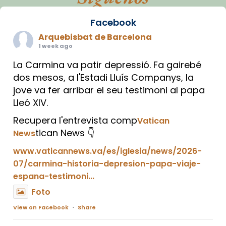
Facebook
Arquebisbat de Barcelona
1 week ago
La Carmina va patir depressió. Fa gairebé
dos mesos, a l'Estadi Lluís Companys, la
jove va fer arribar el seu testimoni al papa
Lleó XIV.
Recupera l'entrevista comp
Vatican
tican News 👇
News
www.vaticannews.va/es/iglesia/news/2026-
07/carmina-historia-depresion-papa-viaje-
espana-testimoni...
Foto
View on Facebook
·
Share