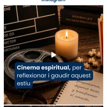
Lleó XIV.
Recupera l'entrevista comp
Vatican
tican News 👇
News
www.vaticannews.va/es/iglesia/news/2026-
07/carmina-historia-depresion-papa-viaje-
espana-testimoni...
Foto
View on Facebook
·
Share
Arquebisbat de Barcelona
1 week ago
«Avui les santes Juliana i Semproniana ens
ajuden a alçar la mirada»
Mons. Sergi Gordo, bisbe de Tortosa, ha
presidit aquest 27 de juliol la missa de Les
Santes de Mataró.