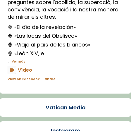
preguntes sobre l'acollida, la superació, la
convivència, la vocació i la nostra manera
de mirar els altres.
🍿 «El día de la revelación»
🍿 «Las locas del Obelisco»
🍿 «Viaje al país de los blancos»
🍿 «León XIV, e
...
Ver más
Vídeo
View on Facebook
·
Share
Arquebisbat de Barcelona
1 week ago
Vatican Media
La Carmina va patir depressió. Fa gairebé
dos mesos, a l'Estadi Lluís Companys, la
jove va fer arribar el seu testimoni al papa
Instagram