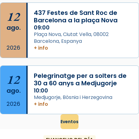
Mataró en reivindicarà les relíq
...
Ver más
12
437 Festes de Sant Roc de
Foto
Barcelona a la plaça Nova
ago.
09:00
View on Facebook
·
Share
Plaça Nova, Ciutat Vella, 08002
Barcelona, Espanya
2026
+ info
12
Pelegrinatge per a solters de
30 a 60 anys a Medjugorje
ago.
10:00
Medjugorje, Bòsnia i Herzegovina
2026
+ info
Eventos