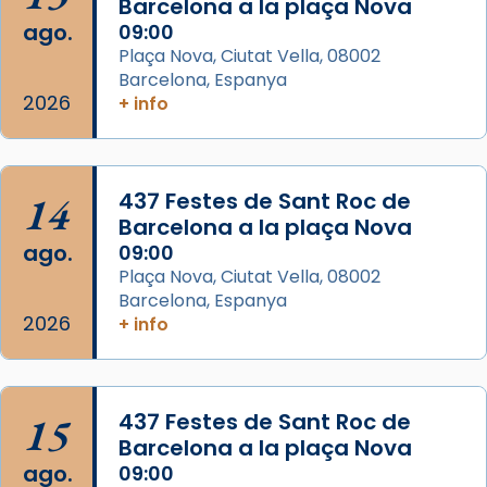
Barcelona a la plaça Nova
concelebrat el bisbe auxiliar de Barcelona,
ago.
09:00
Mons. David Abadías.
Plaça Nova, Ciutat Vella, 08002
Barcelona, Espanya
📸 Dr. G. Simón
2026
+ info
Foto
View on Facebook
·
Share
14
437 Festes de Sant Roc de
Arquebisbat de Barcelona
Barcelona a la plaça Nova
2 weeks ago
ago.
09:00
Memòria de les santes Juliana i
Plaça Nova, Ciutat Vella, 08002
Semproniana, verges i màrtirs.
Barcelona, Espanya
2026
+ info
Acompanyant la història de sant Cugat, a
partir de l’Edat Mitjana sorgeix la tradició
que les santes Juliana (“relatiu a Júlia”) i
15
Semproniana (“relatiu a Semprònia =
437 Festes de Sant Roc de
Barcelona a la plaça Nova
eterna”) són deixebles seves. I l’any 1667, el
ago.
09:00
frare Joan Gaspar Roig, afirma en una obra