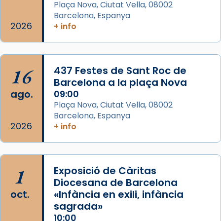
Plaça Nova, Ciutat Vella, 08002
que les santes són filles de l’antiga Iluro.
Barcelona, Espanya
Mataró en reivindicarà les relíq
2026
+ info
...
Ver más
Foto
View on Facebook
·
Share
16
437 Festes de Sant Roc de
Barcelona a la plaça Nova
ago.
09:00
Plaça Nova, Ciutat Vella, 08002
Barcelona, Espanya
2026
+ info
1
Exposició de Càritas
Diocesana de Barcelona
oct.
«Infància en exili, infància
sagrada»
10:00