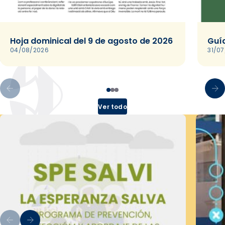
Hoja dominical del 9 de agosto de 2026
Guía
04/08/2026
31/0
Ver todo