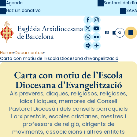
Agenda
Santoral del día
SAVA
Haz un donativo
Facebook
Instagram
X / Twitter
YouTube
ES
Me
Buscar
WhatsApp
Flickr
Radio Estel
Catalunya Cristi
Home
Documentos
Carta con motiu de l’Escola Diocesana d’Evangelització
Carta con motiu de l’Escola
Diocesana d’Evangelització
Als preveres, diaques, religiosos, religioses,
laics i laiques, membres del Consell
Pastoral Diocesà i dels consells parroquials
i arxiprestals, escoles cristianes, mestres i
professors de religió, dirigents de
moviments, associacions i altres entitats