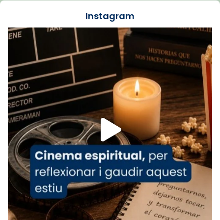
jove va fer arribar el seu testimoni al papa
Instagram
Lleó XIV.
Recupera l'entrevista comp
Vatican
tican News 👇
News
www.vaticannews.va/es/iglesia/news/2026-
07/carmina-historia-depresion-papa-viaje-
espana-testimoni...
Foto
View on Facebook
·
Share
Arquebisbat de Barcelona
2 weeks ago
«Avui les santes Juliana i Semproniana ens
ajuden a alçar la mirada»
Mons. Sergi Gordo, bisbe de Tortosa, ha
presidit aquest 27 de juliol la missa de Les