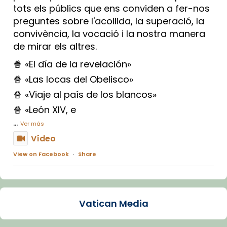
tots els públics que ens conviden a fer-nos
preguntes sobre l'acollida, la superació, la
convivència, la vocació i la nostra manera
de mirar els altres.
🍿 «El día de la revelación»
🍿 «Las locas del Obelisco»
🍿 «Viaje al país de los blancos»
🍿 «León XIV, e
...
Ver más
Vídeo
View on Facebook
·
Share
Arquebisbat de Barcelona
2 weeks ago
Vatican Media
La Carmina va patir depressió. Fa gairebé
dos mesos, a l'Estadi Lluís Companys, la