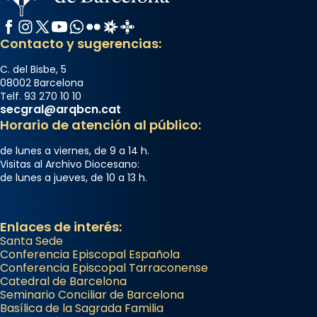
Facebook
Instagram
X / Twitter
YouTube
WhatsApp
Flickr
Radio Estel
Catalunya Cristiana
Contacto y sugerencias:
C. del Bisbe, 5
08002 Barcelona
Telf. 93 270 10 10
secgral@arqbcn.cat
Horario de atención al público:
de lunes a viernes, de 9 a 14 h.
Visitas al Archivo Diocesano:
de lunes a jueves, de 10 a 13 h.
Enlaces de interés:
Santa Sede
Conferencia Episcopal Española
Conferencia Episcopal Tarraconense
Catedral de Barcelona
Seminario Conciliar de Barcelona
Basílica de la Sagrada Familia