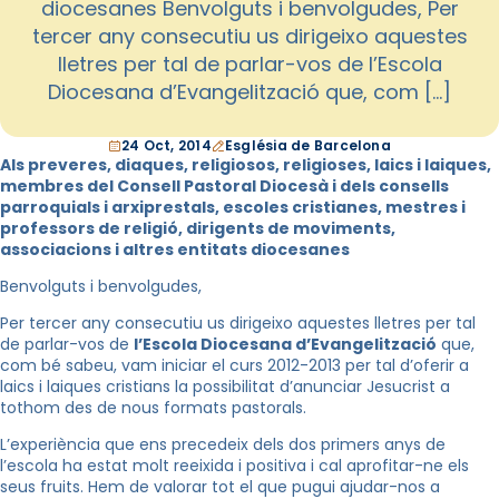
diocesanes Benvolguts i benvolgudes, Per
tercer any consecutiu us dirigeixo aquestes
lletres per tal de parlar-vos de l’Escola
Diocesana d’Evangelització que, com […]
24 Oct, 2014
Església de Barcelona
Als preveres, diaques, religiosos, religioses, laics i laiques,
membres del Consell Pastoral Diocesà i dels consells
parroquials i arxiprestals, escoles cristianes, mestres i
professors de religió, dirigents de moviments,
associacions i altres entitats diocesanes
Benvolguts i benvolgudes,
Per tercer any consecutiu us dirigeixo aquestes lletres per tal
de parlar-vos de
l’Escola Diocesana d’Evangelització
que,
com bé sabeu, vam iniciar el curs 2012-2013 per tal d’oferir a
laics i laiques cristians la possibilitat d’anunciar Jesucrist a
tothom des de nous formats pastorals.
L’experiència que ens precedeix dels dos primers anys de
l’escola ha estat molt reeixida i positiva i cal aprofitar-ne els
seus fruits. Hem de valorar tot el que pugui ajudar-nos a