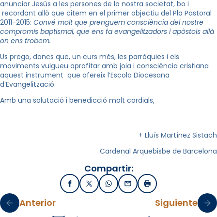
anunciar Jesús a les persones de la nostra societat, bo i
recordant allò que citem en el primer objectiu del Pla Pastoral
2011-2015:
Convé molt que prenguem consciència del nostre
compromís baptismal, que ens fa evangelitzadors i apòstols allà
on ens trobem.
Us prego, doncs que, un curs més, les parròquies i els
moviments vulgueu aprofitar amb joia i consciència cristiana
aquest instrument que ofereix l’Escola Diocesana
d’Evangelització.
Amb una salutació i benedicció molt cordials,
+
Lluís Martínez Sistach
Cardenal Arquebisbe de Barcelona
Compartir:
Facebook
X / Twitter
WhatsApp
Email
Imprimir
Anterior
Siguiente