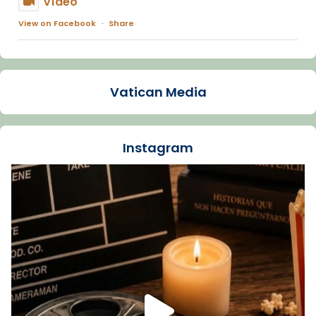
Vídeo
View on Facebook
·
Share
Arquebisbat de Barcelona
1 week ago
Vatican Media
La Carmina va patir depressió. Fa gairebé
dos mesos, a l'Estadi Lluís Companys, la
jove va fer arribar el seu testimoni al papa
Instagram
Lleó XIV.
Recupera l'entrevista comp
Vatican
tican News 👇
News
www.vaticannews.va/es/iglesia/news/2026-
07/carmina-historia-depresion-papa-viaje-
espana-testimoni...
Foto
View on Facebook
·
Share