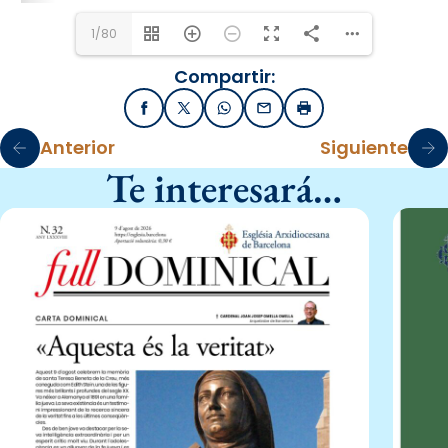
1/80
Compartir:
Facebook
X / Twitter
WhatsApp
Email
Imprimir
Anterior
Siguiente
Te interesará…