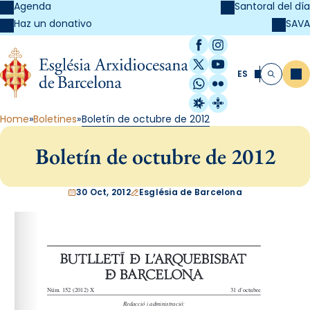
Agenda
Santoral del día
SAVA
Haz un donativo
Facebook
Instagram
X / Twitter
YouTube
ES
Me
Buscar
WhatsApp
Flickr
Radio Estel
Catalunya Cristi
Home
Boletines
Boletín de octubre de 2012
Boletín de octubre de 2012
30 Oct, 2012
Església de Barcelona