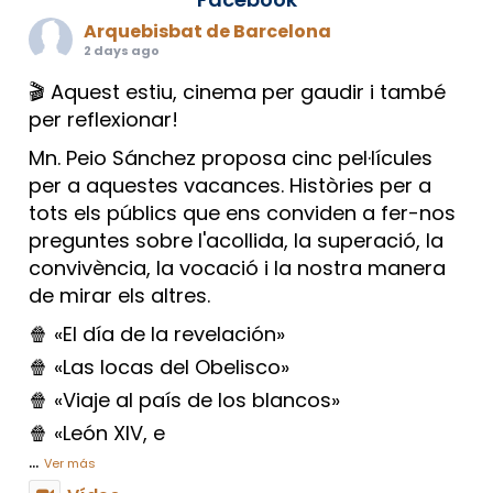
Arquebisbat de Barcelona
2 days ago
🎬 Aquest estiu, cinema per gaudir i també
per reflexionar!
Mn. Peio Sánchez proposa cinc pel·lícules
per a aquestes vacances. Històries per a
tots els públics que ens conviden a fer-nos
preguntes sobre l'acollida, la superació, la
convivència, la vocació i la nostra manera
de mirar els altres.
🍿 «El día de la revelación»
🍿 «Las locas del Obelisco»
🍿 «Viaje al país de los blancos»
🍿 «León XIV, e
...
Ver más