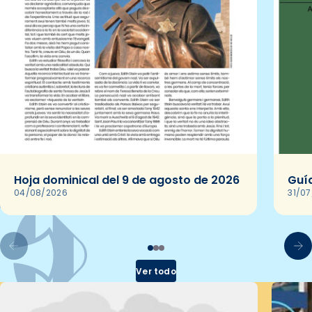
Hoja dominical del 9 de agosto de 2026
Guía
04/08/2026
31/0
Ver todo