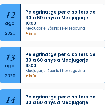
Semproniana, verges i màrtirs.
Acompanyant la història de sant Cugat, a
12
Pelegrinatge per a solters de
partir de l’Edat Mitjana sorgeix la tradició
30 a 60 anys a Medjugorje
que les santes Juliana (“relatiu a Júlia”) i
ago.
10:00
Semproniana (“relatiu a Semprònia =
Medjugorje, Bòsnia i Herzegovina
eterna”) són deixebles seves. I l’any 1667, el
2026
+ info
frare Joan Gaspar Roig, afirma en una obra
que les santes són filles de l’antiga Iluro.
Mataró en reivindicarà les relíq
13
Pelegrinatge per a solters de
...
Ver más
30 a 60 anys a Medjugorje
Foto
ago.
10:00
Medjugorje, Bòsnia i Herzegovina
View on Facebook
·
Share
2026
+ info
14
Pelegrinatge per a solters de
30 a 60 anys a Medjugorje