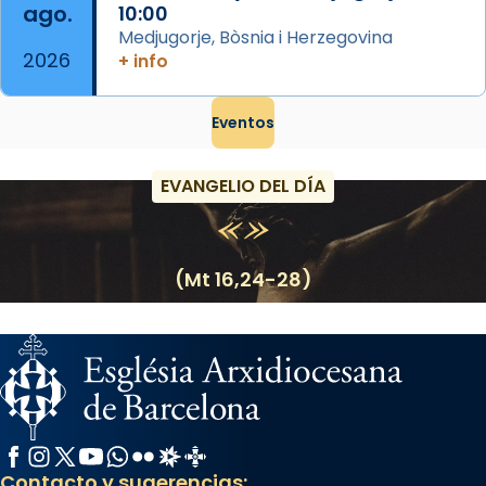
ago.
10:00
Medjugorje, Bòsnia i Herzegovina
2026
+ info
Eventos
EVANGELIO DEL DÍA
(Mt 16,24-28)
Facebook
Instagram
X / Twitter
YouTube
WhatsApp
Flickr
Radio Estel
Catalunya Cristiana
Contacto y sugerencias: