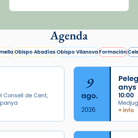
Agenda
mella
Obispo Abadías
Obispo Vilanova
Formación
Cel
9
Peleg
anys
ago.
10:00
l Consell de Cent,
Espanya
Medjugo
2026
+ info
/2026-