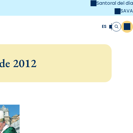
Santoral del día
SAVA
el
unya Cristiana
ES
M
Buscar
 de 2012