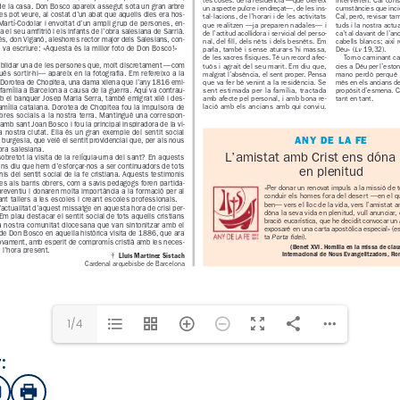
1/4
:
sApp
mail
Imprimir