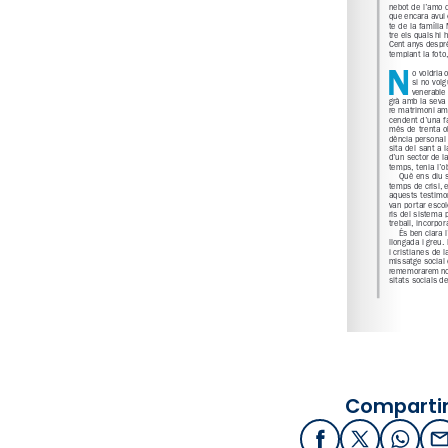
Compartir
Facebook
X / Twitter
What
E