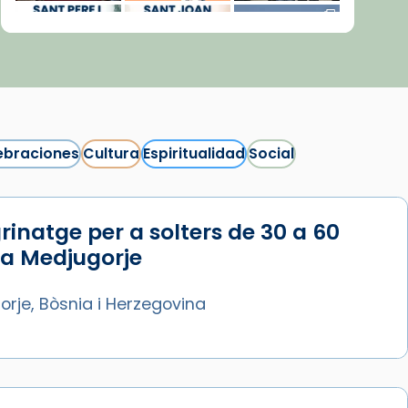
ebraciones
Cultura
Espiritualidad
Social
rinatge per a solters de 30 a 60
Síguenos en Instagram
 a Medjugorje
Cargar más...
rje, Bòsnia i Herzegovina