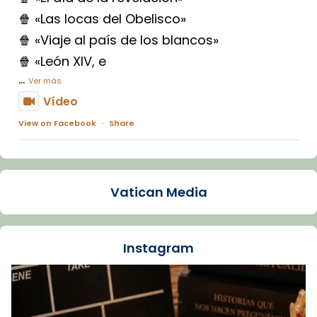
🍿 «Las locas del Obelisco»
🍿 «Viaje al país de los blancos»
🍿 «León XIV, e
...
Ver más
Vídeo
View on Facebook
·
Share
Arquebisbat de Barcelona
1 week ago
Vatican Media
La Carmina va patir depressió. Fa gairebé
dos mesos, a l'Estadi Lluís Companys, la
jove va fer arribar el seu testimoni al papa
Instagram
Lleó XIV.
Recupera l'entrevista comp
Vatican
tican News 👇
News