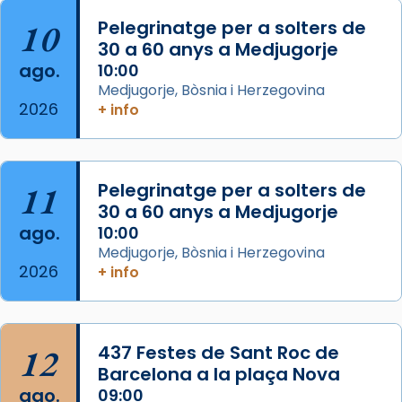
View on Facebook
·
Share
10
Pelegrinatge per a solters de
30 a 60 anys a Medjugorje
Arquebisbat de Barcelona
ago.
10:00
2 weeks ago
Medjugorje, Bòsnia i Herzegovina
2026
Memòria de les santes Juliana i
+ info
Semproniana, verges i màrtirs.
Acompanyant la història de sant Cugat, a
partir de l’Edat Mitjana sorgeix la tradició
11
Pelegrinatge per a solters de
que les santes Juliana (“relatiu a Júlia”) i
30 a 60 anys a Medjugorje
Semproniana (“relatiu a Semprònia =
ago.
10:00
eterna”) són deixebles seves. I l’any 1667, el
Medjugorje, Bòsnia i Herzegovina
2026
+ info
frare Joan Gaspar Roig, afirma en una obra
que les santes són filles de l’antiga Iluro.
Mataró en reivindicarà les relíq
...
Ver más
12
437 Festes de Sant Roc de
Foto
Barcelona a la plaça Nova
ago.
09:00
View on Facebook
·
Share