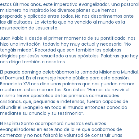
estos últimos años, este imperativo evangelizador. Una pastoral
misionera ha inspirado los diversos planes que hemos
preparado y aplicado entre todos. No nos desanimemos ante
las dificultades. La victoria que ha vencido al mundo es la
resurrección de Jesucristo.
Juan Pablo II, desde el primer momento de su pontificado, nos
hizo una invitación, todavía hoy muy actual y necesaria: “No
tengáis miedo”. Recordad que son también las palabras
dirigidas por Jesús resucitado a sus apóstoles. Palabras que hoy
nos dirige también a nosotros.
El pasado domingo celebrábamos la Jornada Misionera Mundial,
el Domund. En el mensaje hecho público para esta ocasión,
Benedicto XVI nos dice unas palabras que nos pueden animar
mucho en estos momentos. Son éstas: “Hemos de revivir el
mismo fervor apostólico de las primeras comunidades
cristianas, que, pequeñas e indefensas, fueron capaces de
difundir el Evangelio en todo el mundo entonces conocido
mediante su anuncio y su testimonio”.
El Espíritu Santo acompañará nuestros esfuerzos
evangelizadores en este Año de la Fe que acabamos de
comenzar y no nos faltará la voluntad de construir unas