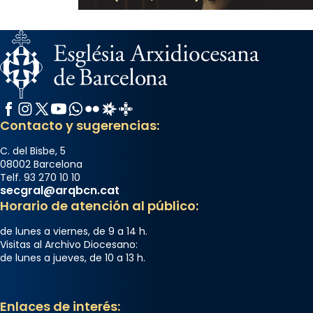
Facebook
Instagram
X / Twitter
YouTube
WhatsApp
Flickr
Radio Estel
Catalunya Cristiana
Contacto y sugerencias:
C. del Bisbe, 5
08002 Barcelona
Telf. 93 270 10 10
secgral@arqbcn.cat
Horario de atención al público:
de lunes a viernes, de 9 a 14 h.
Visitas al Archivo Diocesano:
de lunes a jueves, de 10 a 13 h.
Enlaces de interés: