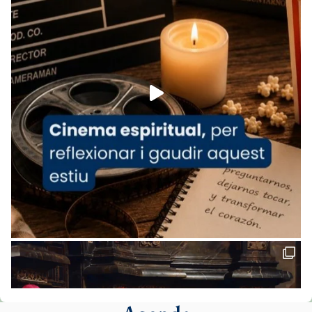
www.vaticannews.va/es/iglesia/news/2026-
07/carmina-historia-depresion-papa-viaje-
espana-testimoni...
Foto
View on Facebook
·
Share
Arquebisbat de Barcelona
2 weeks ago
«Avui les santes Juliana i Semproniana ens
ajuden a alçar la mirada»
Mons. Sergi Gordo, bisbe de Tortosa, ha
presidit aquest 27 de juliol la missa de Les
Santes de Mataró.
🔗
tinyurl.com/cvu5jmbk
📸 J. Merino
Foto