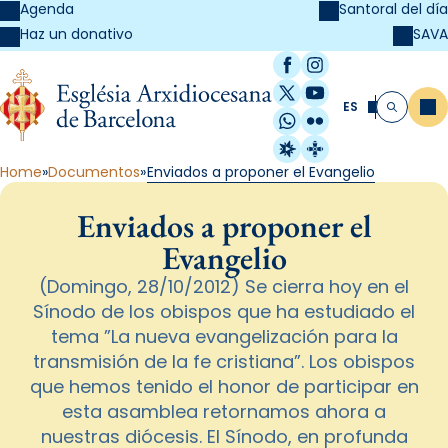
Agenda
Santoral del día
SAVA
Haz un donativo
Facebook
Instagram
X / Twitter
YouTube
ES
Me
Buscar
WhatsApp
Flickr
Radio Estel
Catalunya Cristi
Home
Documentos
Enviados a proponer el Evangelio
Enviados a proponer el
Evangelio
(Domingo, 28/10/2012) Se cierra hoy en el
Sínodo de los obispos que ha estudiado el
tema ”La nueva evangelización para la
transmisión de la fe cristiana”. Los obispos
que hemos tenido el honor de participar en
esta asamblea retornamos ahora a
nuestras diócesis. El Sínodo, en profunda