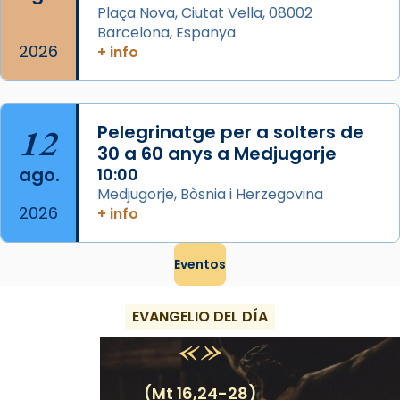
Plaça Nova, Ciutat Vella, 08002
Barcelona, Espanya
2026
+ info
12
Pelegrinatge per a solters de
30 a 60 anys a Medjugorje
ago.
10:00
Medjugorje, Bòsnia i Herzegovina
2026
+ info
Eventos
EVANGELIO DEL DÍA
(Mt 16,24-28)