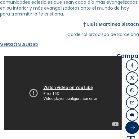
comunidades eclesiales que sean cada día más evangelizadas
en su interior y más evangelizadoras ante el mundo de hoy
para transmitir la fe cristiana.
†
Lluís Martínez Sistach
Cardenal arzobispo de Barcelona
VERSIÓN AUDIO
Compart
Fa
X /
Wh
Ema
Imp
Sigu