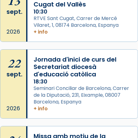
13
Cugat del Vallès
Foto
sept.
10:30
View on Facebook
·
Share
RTVE Sant Cugat, Carrer de Mercé
Vilaret, 1, 08174 Barcelona, Espanya
2026
+ info
Arquebisbat de Barcelona
2 weeks ago
Memòria de les santes Juliana i
Semproniana, verges i màrtirs.
22
Jornada d'inici de curs del
Secretariat diocesà
Acompanyant la història de sant Cugat, a
sept.
d'educació catòlica
partir de l’Edat Mitjana sorgeix la tradició
18:30
que les santes Juliana (“relatiu a Júlia”) i
Seminari Conciliar de Barcelona, Carrer
Semproniana (“relatiu a Semprònia =
de la Diputació, 231, Eixample, 08007
eterna”) són deixebles seves. I l’any 1667, el
Barcelona, Espanya
frare Joan Gaspar Roig, afirma en una obra
2026
+ info
que les santes són filles de l’antiga Iluro.
Mataró en reivindicarà les relíq
...
Ver más
Missa amb motiu de la