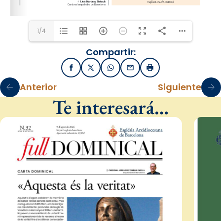
1/4
Compartir:
Facebook
X / Twitter
WhatsApp
Email
Imprimir
Anterior
Siguiente
Te interesará…