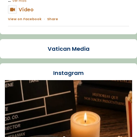
Ver más
Vídeo
View on Facebook
·
Share
Arquebisbat de Barcelona
1 week ago
Vatican Media
La Carmina va patir depressió. Fa gairebé
dos mesos, a l'Estadi Lluís Companys, la
jove va fer arribar el seu testimoni al papa
Instagram
Lleó XIV.
Recupera l'entrevista comp
Vatican
tican News 👇
News
www.vaticannews.va/es/iglesia/news/2026-
07/carmina-historia-depresion-papa-viaje-
espana-testimoni...
Foto