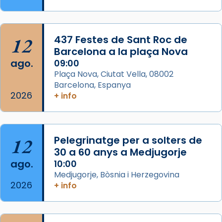
Memòria de les santes Juliana i
Semproniana, verges i màrtirs.
Acompanyant la història de sant Cugat, a
12
437 Festes de Sant Roc de
partir de l’Edat Mitjana sorgeix la tradició
Barcelona a la plaça Nova
que les santes Juliana (“relatiu a Júlia”) i
ago.
09:00
Semproniana (“relatiu a Semprònia =
Plaça Nova, Ciutat Vella, 08002
eterna”) són deixebles seves. I l’any 1667, el
Barcelona, Espanya
2026
frare Joan Gaspar Roig, afirma en una obra
+ info
que les santes són filles de l’antiga Iluro.
Mataró en reivindicarà les relíq
...
Ver más
12
Pelegrinatge per a solters de
Foto
30 a 60 anys a Medjugorje
ago.
10:00
View on Facebook
·
Share
Medjugorje, Bòsnia i Herzegovina
2026
+ info