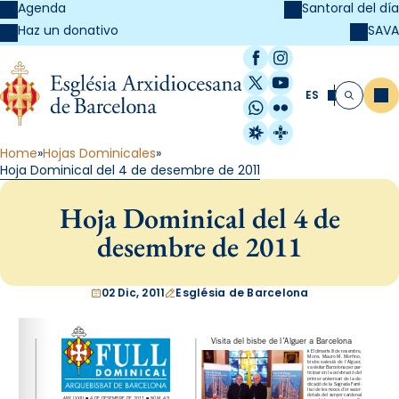
Agenda
Santoral del día
SAVA
Haz un donativo
Facebook
Instagram
X / Twitter
YouTube
ES
Me
Buscar
WhatsApp
Flickr
Radio Estel
Catalunya Cristi
Home
Hojas Dominicales
Hoja Dominical del 4 de desembre de 2011
Hoja Dominical del 4 de
desembre de 2011
02 Dic, 2011
Església de Barcelona