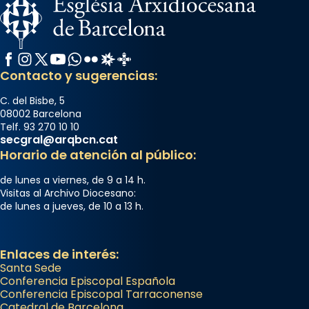
Facebook
Instagram
X / Twitter
YouTube
WhatsApp
Flickr
Radio Estel
Catalunya Cristiana
Contacto y sugerencias:
C. del Bisbe, 5
08002 Barcelona
Telf. 93 270 10 10
secgral@arqbcn.cat
Horario de atención al público:
de lunes a viernes, de 9 a 14 h.
Visitas al Archivo Diocesano:
de lunes a jueves, de 10 a 13 h.
Enlaces de interés:
Santa Sede
Conferencia Episcopal Española
Conferencia Episcopal Tarraconense
Catedral de Barcelona