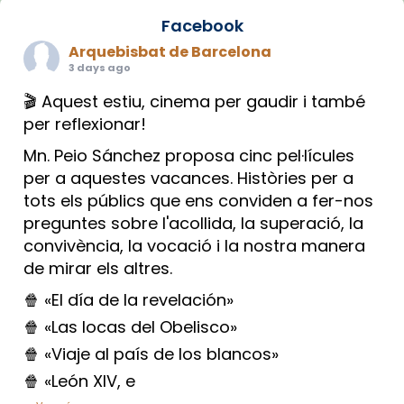
Facebook
Arquebisbat de Barcelona
3 days ago
🎬 Aquest estiu, cinema per gaudir i també
per reflexionar!
Mn. Peio Sánchez proposa cinc pel·lícules
per a aquestes vacances. Històries per a
tots els públics que ens conviden a fer-nos
preguntes sobre l'acollida, la superació, la
convivència, la vocació i la nostra manera
de mirar els altres.
🍿 «El día de la revelación»
🍿 «Las locas del Obelisco»
🍿 «Viaje al país de los blancos»
🍿 «León XIV, e
...