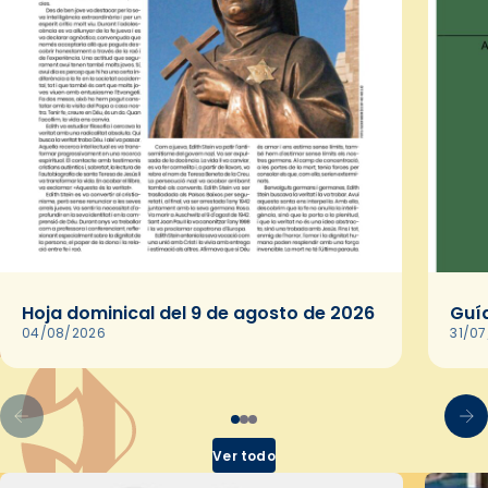
Hoja dominical del 9 de agosto de 2026
Guía
04/08/2026
31/0
Ver todo