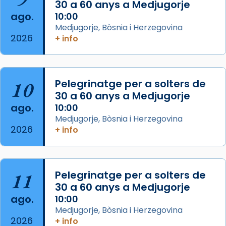
30 a 60 anys a Medjugorje
2 weeks ago
ago.
10:00
Aquest dilluns, 27 de juliol, ha tingut lloc la
Medjugorje, Bòsnia i Herzegovina
missa d’acció de gràcies en agraïment al
2026
+ info
comitè organitzador de la visita apostòlica
del Sant Pare Lleó XIV a Barcelona, i als
col·laboradors, a la Catedral de Barcelona.
10
Pelegrinatge per a solters de
L’arquebisbe de Barcelona, el cardenal Joan
30 a 60 anys a Medjugorje
Josep Omella, ha presidit la missa i l’ha
ago.
10:00
concelebrat el bisbe auxiliar de Barcelona,
Medjugorje, Bòsnia i Herzegovina
Mons. David Abadías.
2026
+ info
📸 Dr. G. Simón
Foto
11
Pelegrinatge per a solters de
View on Facebook
·
Share
30 a 60 anys a Medjugorje
ago.
10:00
Arquebisbat de Barcelona
Medjugorje, Bòsnia i Herzegovina
2 weeks ago
2026
+ info