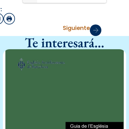
:
sApp
mail
Imprimir
Siguiente
Te interesará…