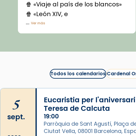
🍿 «Viaje al país de los blancos»
🍿 «León XIV, e
...
Ver más
Vídeo
View on Facebook
·
Share
Arquebisbat de Barcelona
1 week ago
Todos los calendarios
Cardenal O
La Carmina va patir depressió.
Fa gairebé dos mesos, a l'Estadi
Lluís Companys, la jove va fer
5
Eucaristia per l'aniversar
arribar el seu testimoni al papa
Teresa de Calcuta
Lleó XIV.
sept.
19:00
Recupera l'entrevista
Parròquia de Sant Agustí, Plaça de
comp
tican News 👇
Vatican News
Ciutat Vella, 08001 Barcelona, Es