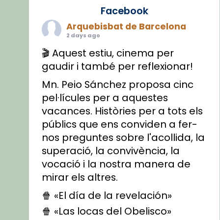
Facebook
Arquebisbat de Barcelona
2 days ago
🎬 Aquest estiu, cinema per
gaudir i també per reflexionar!
Mn. Peio Sánchez proposa cinc
pel·lícules per a aquestes
vacances. Històries per a tots els
públics que ens conviden a fer-
nos preguntes sobre l'acollida, la
superació, la convivència, la
vocació i la nostra manera de
mirar els altres.
🍿 «El día de la revelación»
🍿 «Las locas del Obelisco»