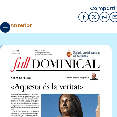
Compartir
Facebook
X / Twitter
What
E
Anterior