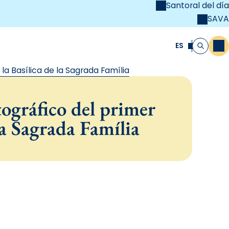
Santoral del día
SAVA
el
unya Cristiana
ES
M
Buscar
la Basílica de la Sagrada Família
ográfico del primer
la Sagrada Família