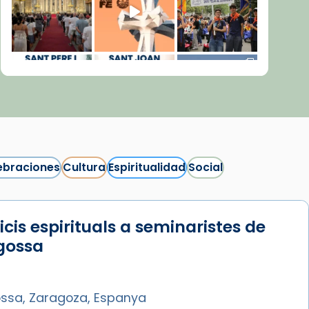
ebraciones
Cultura
Espiritualidad
Social
icis espirituals a seminaristes de
Síguenos en Instagram
gossa
Cargar más...
ssa, Zaragoza, Espanya