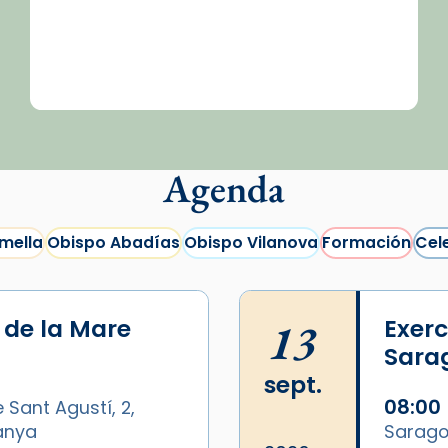
Agenda
mella
Obispo Abadías
Obispo Vilanova
Formación
Cel
i de la Mare
13
Exerc
Sara
sept.
08:00
 Sant Agustí, 2,
panya
Sarago