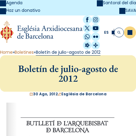
Agenda
Santoral del día
SAVA
Haz un donativo
Facebook
Instagram
X / Twitter
YouTube
ES
Me
Buscar
WhatsApp
Flickr
Radio Estel
Catalunya Cristi
Home
Boletines
Boletín de julio-agosto de 2012
Boletín de julio-agosto de
2012
30 Ago, 2012
Església de Barcelona