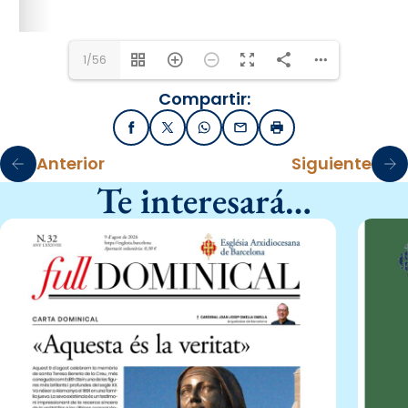
1/56
Compartir:
Facebook
X / Twitter
WhatsApp
Email
Imprimir
Anterior
Siguiente
Te interesará…