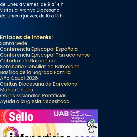
Memòria de les santes Juliana i
de lunes a viernes, de 9 a 14 h.
Visitas al Archivo Diocesano:
Semproniana, verges i màrtirs.
de lunes a jueves, de 10 a 13 h.
Acompanyant la història de sant Cugat, a
partir de l’Edat Mitjana sorgeix la tradició
Enlaces de interés:
que les santes Juliana (“relatiu a Júlia”) i
Santa Sede
Semproniana (“relatiu a Semprònia =
Conferencia Episcopal Española
eterna”) són deixebles seves. I l’any 1667, el
Conferencia Episcopal Tarraconense
frare Joan Gaspar Roig, afirma en una obra
Catedral de Barcelona
Seminario Conciliar de Barcelona
que les santes són filles de l’antiga Iluro.
Basílica de la Sagrada Familia
Mataró en reivindicarà les relíq
Año Gaudí 2026
...
Cáritas Diocesana de Barcelona
Ver más
Manos Unidas
Foto
Obras Misionales Pontificias
Ayuda a la Iglesia Necesitada
View on Facebook
·
Share