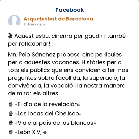
Facebook
Arquebisbat de Barcelona
2 days ago
🎬 Aquest estiu, cinema per gaudir i també
per reflexionar!
Mn. Peio Sánchez proposa cinc pel·lícules
per a aquestes vacances. Històries per a
tots els públics que ens conviden a fer-nos
preguntes sobre l'acollida, la superació, la
convivència, la vocació i la nostra manera
de mirar els altres.
🍿 «El día de la revelación»
🍿 «Las locas del Obelisco»
🍿 «Viaje al país de los blancos»
🍿 «León XIV, e