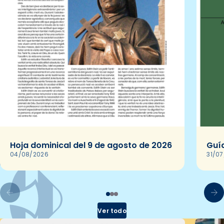
Hoja dominical del 9 de agosto de 2026
Guía
04/08/2026
31/0
Ver todo