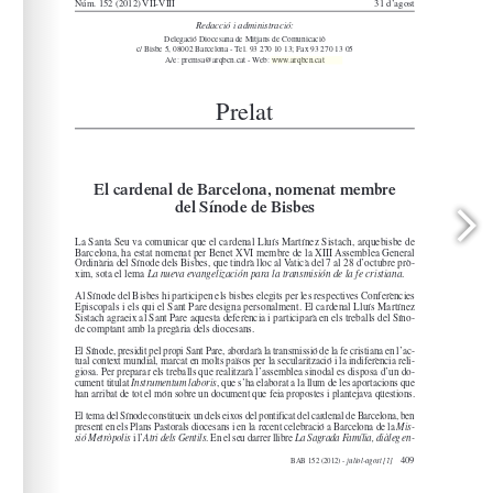
www.arqbcn.cat
arqbcn.cat - Web: 