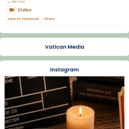
...
Ver más
Vídeo
View on Facebook
·
Share
Arquebisbat de Barcelona
1 week ago
Vatican Media
La Carmina va patir depressió. Fa gairebé
dos mesos, a l'Estadi Lluís Companys, la
jove va fer arribar el seu testimoni al papa
Instagram
Lleó XIV.
Recupera l'entrevista comp
Vatican
tican News 👇
News
www.vaticannews.va/es/iglesia/news/2026-
07/carmina-historia-depresion-papa-viaje-
espana-testimoni...
Foto