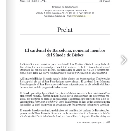
www.arqbcn.cat
arqbcn.cat - Web: 