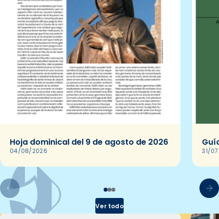
Hoja dominical del 9 de agosto de 2026
Guía
04/08/2026
31/0
Ver todo