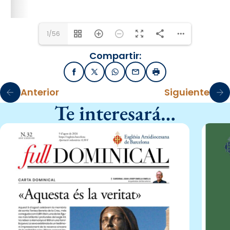
1/56
Compartir:
Facebook
X / Twitter
WhatsApp
Email
Imprimir
Anterior
Siguiente
Te interesará…