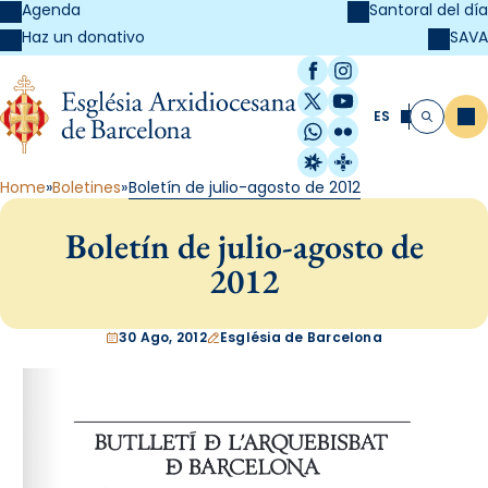
Agenda
Santoral del día
SAVA
Haz un donativo
Facebook
Instagram
X / Twitter
YouTube
ES
Me
Buscar
WhatsApp
Flickr
Radio Estel
Catalunya Cristi
Home
Boletines
Boletín de julio-agosto de 2012
Boletín de julio-agosto de
2012
30 Ago, 2012
Església de Barcelona