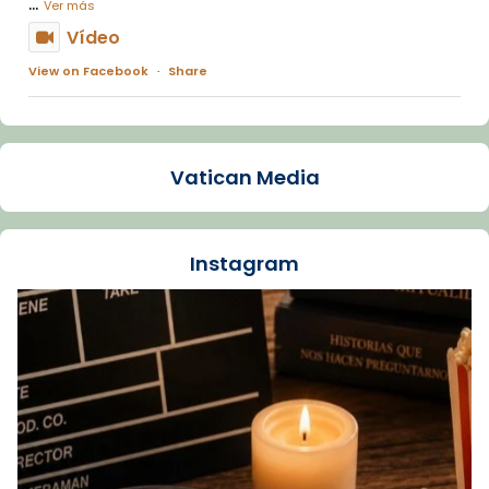
...
Ver más
Vídeo
View on Facebook
·
Share
Arquebisbat de Barcelona
1 week ago
Vatican Media
La Carmina va patir depressió. Fa gairebé
dos mesos, a l'Estadi Lluís Companys, la
jove va fer arribar el seu testimoni al papa
Instagram
Lleó XIV.
Recupera l'entrevista comp
Vatican
tican News 👇
News
www.vaticannews.va/es/iglesia/news/2026-
07/carmina-historia-depresion-papa-viaje-
espana-testimoni...
Foto