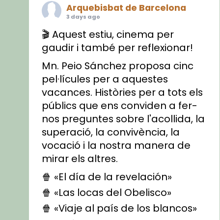
Arquebisbat de Barcelona
3 days ago
🎬 Aquest estiu, cinema per
gaudir i també per reflexionar!
Mn. Peio Sánchez proposa cinc
pel·lícules per a aquestes
vacances. Històries per a tots els
públics que ens conviden a fer-
nos preguntes sobre l'acollida, la
superació, la convivència, la
vocació i la nostra manera de
mirar els altres.
🍿 «El día de la revelación»
🍿 «Las locas del Obelisco»
🍿 «Viaje al país de los blancos»