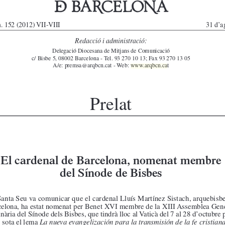
arqbcn.cat - Web: 
www.arqbcn.cat