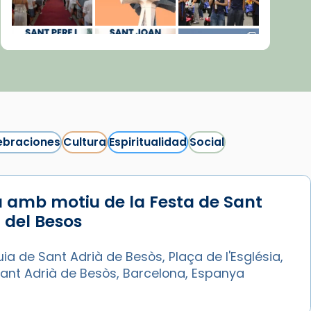
ebraciones
Cultura
Espiritualidad
Social
 amb motiu de la Festa de Sant
Síguenos en Instagram
 del Besos
Cargar más...
ia de Sant Adrià de Besòs, Plaça de l'Església,
Sant Adrià de Besòs, Barcelona, Espanya