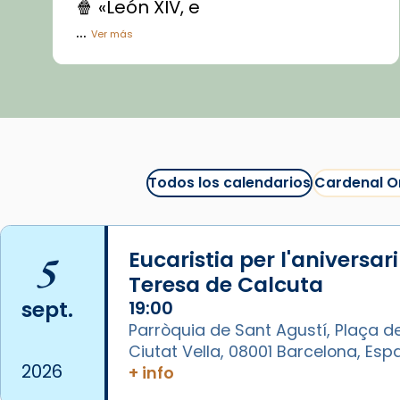
🍿 «León XIV, e
...
Ver más
Vídeo
View on Facebook
·
Share
Arquebisbat de Barcelona
1 week ago
Todos los calendarios
Cardenal O
La Carmina va patir depressió.
Fa gairebé dos mesos, a l'Estadi
Lluís Companys, la jove va fer
5
Eucaristia per l'aniversar
arribar el seu testimoni al papa
Teresa de Calcuta
Lleó XIV.
sept.
19:00
Recupera l'entrevista
Parròquia de Sant Agustí, Plaça de
comp
tican News 👇
Vatican News
Ciutat Vella, 08001 Barcelona, Es
2026
+ info
www.vaticannews.va/es/iglesia/news