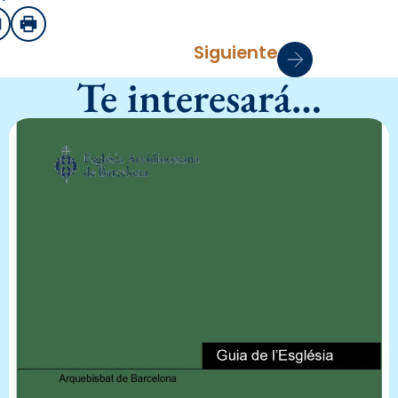
sApp
mail
Imprimir
Siguiente
Te interesará…