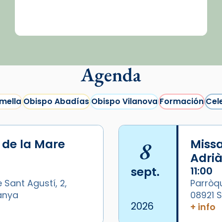
Agenda
mella
Obispo Abadías
Obispo Vilanova
Formación
Cel
i de la Mare
8
Missa
Adrià
sept.
11:00
 Sant Agustí, 2,
Parròqu
panya
08921 
2026
+ info
/2026-