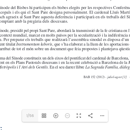
1/56
: