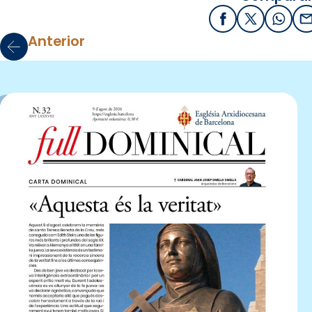
Facebook
X / Twitter
What
E
Anterior