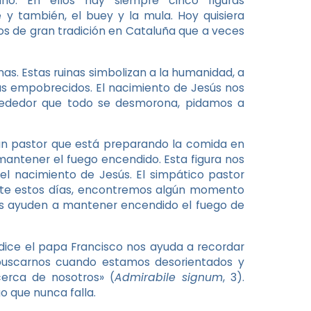
ano. En ellos hay siempre cinco figuras
é y también, el buey y la mula. Hoy quisiera
os de gran tradición en Cataluña que a veces
inas. Estas ruinas simbolizan a la humanidad, a
ás empobrecidos. El nacimiento de Jesús nos
lrededor que todo se desmorona, pidamos a
un pastor que está preparando la comida en
 mantener el fuego encendido. Esta figura nos
l nacimiento de Jesús. El simpático pastor
rante estos días, encontremos algún momento
 nos ayuden a mantener encendido el fuego de
dice el papa Francisco nos ayuda a recordar
buscarnos cuando estamos desorientados y
erca de nosotros» (
Admirabile signum
, 3).
o que nunca falla.