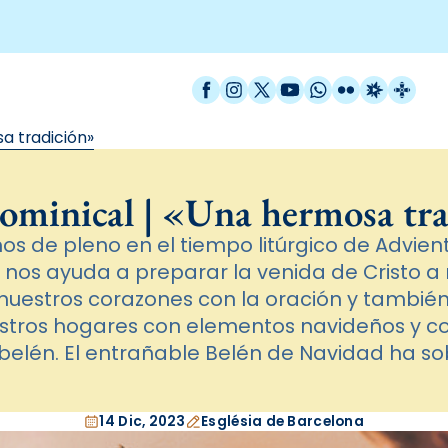
Facebook
Instagram
X / Twitter
YouTube
WhatsApp
Flickr
Radio Est
Catal
a tradición»
ominical | «Una hermosa tr
 de pleno en el tiempo litúrgico de Adviento
nos ayuda a preparar la venida de Cristo a
uestros corazones con la oración y tambi
estros hogares con elementos navideños y 
l belén. El entrañable Belén de Navidad ha sob
14 Dic, 2023
Església de Barcelona