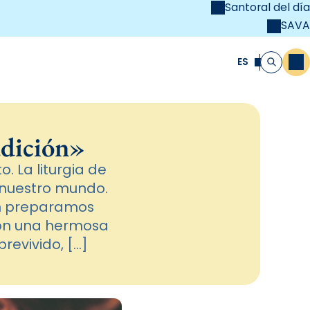
Santoral del día
SAVA
el
unya Cristiana
ES
M
Buscar
adición»
. La liturgia de
 nuestro mundo.
én preparamos
con una hermosa
revivido, […]