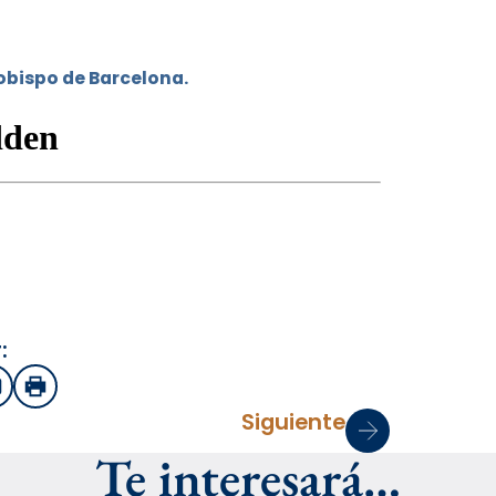
zobispo de Barcelona.
:
sApp
mail
Imprimir
Siguiente
Te interesará…