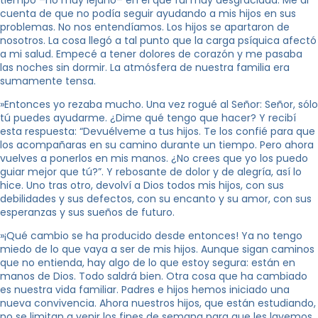
tiempo –no muy lejano– en el que fui muy desgraciada. Me di
cuenta de que no podía seguir ayudando a mis hijos en sus
problemas. No nos entendíamos. Los hijos se apartaron de
nosotros. La cosa llegó a tal punto que la carga psíquica afectó
a mi salud. Empecé a tener dolores de corazón y me pasaba
las noches sin dormir. La atmósfera de nuestra familia era
sumamente tensa.
»Entonces yo rezaba mucho. Una vez rogué al Señor: Señor, sólo
tú puedes ayudarme. ¿Dime qué tengo que hacer? Y recibí
esta respuesta: “Devuélveme a tus hijos. Te los confié para que
los acompañaras en su camino durante un tiempo. Pero ahora
vuelves a ponerlos en mis manos. ¿No crees que yo los puedo
guiar mejor que tú?”. Y rebosante de dolor y de alegría, así lo
hice. Uno tras otro, devolví a Dios todos mis hijos, con sus
debilidades y sus defectos, con su encanto y su amor, con sus
esperanzas y sus sueños de futuro.
»¡Qué cambio se ha producido desde entonces! Ya no tengo
miedo de lo que vaya a ser de mis hijos. Aunque sigan caminos
que no entienda, hay algo de lo que estoy segura: están en
manos de Dios. Todo saldrá bien. Otra cosa que ha cambiado
es nuestra vida familiar. Padres e hijos hemos iniciado una
nueva convivencia. Ahora nuestros hijos, que están estudiando,
no se limitan a venir los fines de semana para que les lavemos