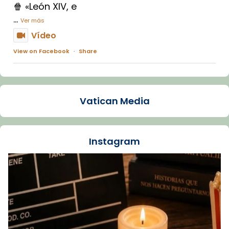
🍿 «León XIV, e
...
Ver más
Vídeo
View on Facebook
·
Share
Arquebisbat de Barcelona
1 week ago
Vatican Media
La Carmina va patir depressió. Fa gairebé
dos mesos, a l'Estadi Lluís Companys, la
jove va fer arribar el seu testimoni al papa
Instagram
Lleó XIV.
Recupera l'entrevista comp
Vatican
tican News 👇
News
www.vaticannews.va/es/iglesia/news/2026-
07/carmina-historia-depresion-papa-viaje-
espana-testimoni...