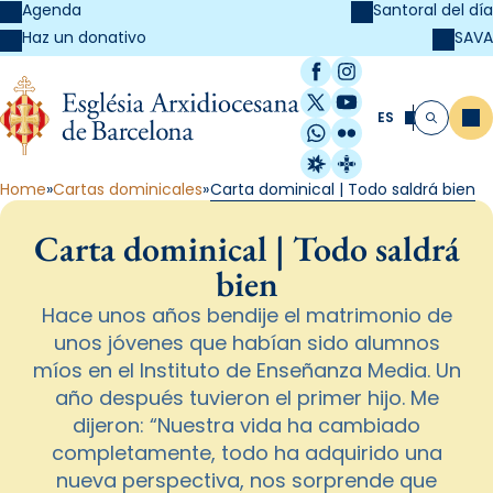
Agenda
Santoral del día
SAVA
Haz un donativo
Facebook
Instagram
X / Twitter
YouTube
ES
Me
Buscar
WhatsApp
Flickr
Radio Estel
Catalunya Cristi
Home
Cartas dominicales
Carta dominical | Todo saldrá bien
Carta dominical | Todo saldrá
bien
Hace unos años bendije el matrimonio de
unos jóvenes que habían sido alumnos
míos en el Instituto de Enseñanza Media. Un
año después tuvieron el primer hijo. Me
dijeron: “Nuestra vida ha cambiado
completamente, todo ha adquirido una
nueva perspectiva, nos sorprende que