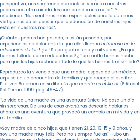
perspectiva, nos sorprende que incluso vemos a nuestros
padres con otra mirada, les comprendemos mejor”. Y
añadieron: “Nos sentimos más responsables pero lo que más
vértigo nos da es pensar que la educación de nuestros hijos
está en nuestras manos”.
¡Cuántos padres han pasado, o están pasando, por
experiencias de dolor ante lo que ellos llaman
el fracaso en la
educación de los hijos
! Se preguntan una y mil veces: ¿En qué
hemos fallado como educadores? ¿Tan mal lo hemos hecho
para que los hijos rechacen todo lo que les hemos transmitido?
Reproduzco la vivencia que una madre, esposa de un médico,
expuso en un encuentro de familias y que recoge el escritor
Piet van Breemen en su libro
Lo que cuenta es el Amor
(Editorial
Sal Terrae, 1999, pág. 46-47):
“
La vida de una madre es una aventura única. No pasa un día
sin sorpresas. De una de esas
aventuras
desearía hablarles
ahora; es una aventura que provocó un cambio en mi vida y en
mi familia.
»Soy madre de cinco hijos, que tienen 21, 20, 19, 15 y 9 años, y
soy una madre muy feliz. Pero no siempre fue así. Hubo un