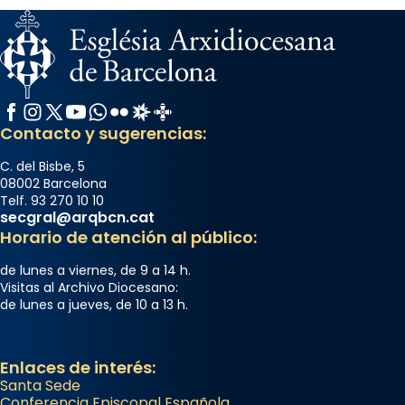
Facebook
Instagram
X / Twitter
YouTube
WhatsApp
Flickr
Radio Estel
Catalunya Cristiana
Contacto y sugerencias:
C. del Bisbe, 5
08002 Barcelona
Telf. 93 270 10 10
secgral@arqbcn.cat
Horario de atención al público:
de lunes a viernes, de 9 a 14 h.
Visitas al Archivo Diocesano:
de lunes a jueves, de 10 a 13 h.
Enlaces de interés:
Santa Sede
Conferencia Episcopal Española