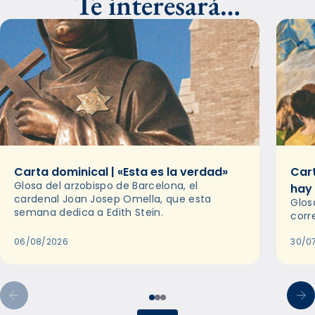
Te interesará…
Carta dominical | «Esta es la verdad»
Cart
Glosa del arzobispo de Barcelona, el
hay
cardenal Joan Josep Omella, que esta
Glos
semana dedica a Edith Stein.
corr
06/08/2026
30/0