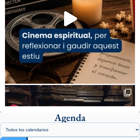
Foto
View on Facebook
·
Share
Arquebisbat de Barcelona
2 weeks ago
«Avui les santes Juliana i Semproniana ens
ajuden a alçar la mirada»
Mons. Sergi Gordo, bisbe de Tortosa, ha
presidit aquest 27 de juliol la missa de Les
Santes de Mataró.
🔗
tinyurl.com/cvu5jmbk
📸 J. Merino
Agenda
Foto
View on Facebook
·
Share