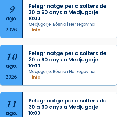
Arquebisbat de Barcelona
is at Catedral
9
Pelegrinatge per a solters de
de Barcelona.
30 a 60 anys a Medjugorje
2 weeks ago
ago.
10:00
Aquest dilluns, 27 de juliol, ha tingut lloc la
Medjugorje, Bòsnia i Herzegovina
missa d’acció de gràcies en agraïment al
2026
+ info
comitè organitzador de la visita apostòlica
del Sant Pare Lleó XIV a Barcelona, i als
col·laboradors, a la Catedral de Barcelona.
10
Pelegrinatge per a solters de
L’arquebisbe de Barcelona, el cardenal Joan
30 a 60 anys a Medjugorje
Josep Omella, ha presidit la missa i l’ha
ago.
10:00
concelebrat el bisbe auxiliar de Barcelona,
Medjugorje, Bòsnia i Herzegovina
Mons. David Abadías.
2026
+ info
📸 Dr. G. Simón
Foto
11
Pelegrinatge per a solters de
View on Facebook
·
Share
30 a 60 anys a Medjugorje
ago.
10:00
Arquebisbat de Barcelona