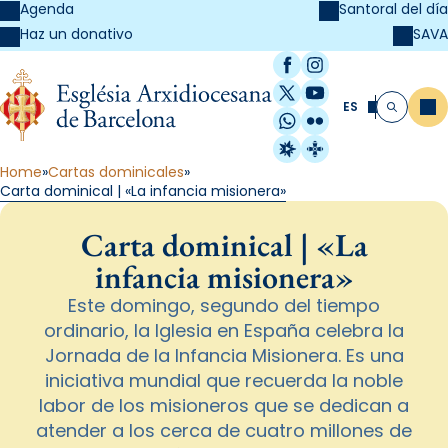
Agenda
Santoral del día
SAVA
Haz un donativo
Facebook
Instagram
X / Twitter
YouTube
ES
Me
Buscar
WhatsApp
Flickr
Radio Estel
Catalunya Cristi
Home
Cartas dominicales
Carta dominical | «La infancia misionera»
Carta dominical | «La
infancia misionera»
Este domingo, segundo del tiempo
ordinario, la Iglesia en España celebra la
Jornada de la Infancia Misionera. Es una
iniciativa mundial que recuerda la noble
labor de los misioneros que se dedican a
atender a los cerca de cuatro millones de