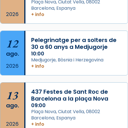
Semproniana (“relatiu a Semprònia =
Plaça Nova, Ciutat Vella, 08002
eterna”) són deixebles seves. I l’any 1667, el
Barcelona, Espanya
2026
frare Joan Gaspar Roig, afirma en una obra
+ info
que les santes són filles de l’antiga Iluro.
Mataró en reivindicarà les relíq
...
Ver más
12
Pelegrinatge per a solters de
Foto
30 a 60 anys a Medjugorje
ago.
10:00
View on Facebook
·
Share
Medjugorje, Bòsnia i Herzegovina
2026
+ info
13
437 Festes de Sant Roc de
Barcelona a la plaça Nova
ago.
09:00
Plaça Nova, Ciutat Vella, 08002
Barcelona, Espanya
2026
+ info