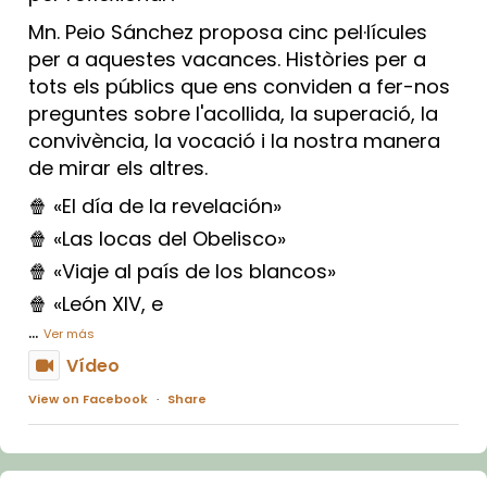
Mn. Peio Sánchez proposa cinc pel·lícules
per a aquestes vacances. Històries per a
tots els públics que ens conviden a fer-nos
preguntes sobre l'acollida, la superació, la
convivència, la vocació i la nostra manera
de mirar els altres.
🍿 «El día de la revelación»
🍿 «Las locas del Obelisco»
🍿 «Viaje al país de los blancos»
🍿 «León XIV, e
...
Ver más
Vídeo
View on Facebook
·
Share
Arquebisbat de Barcelona
1 week ago