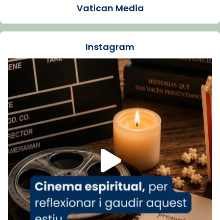
Vatican Media
La Carmina va patir depressió. Fa gairebé
dos mesos, a l'Estadi Lluís Companys, la
jove va fer arribar el seu testimoni al papa
Instagram
Lleó XIV.
Recupera l'entrevista comp
Vatican
tican News 👇
News
www.vaticannews.va/es/iglesia/news/2026-
07/carmina-historia-depresion-papa-viaje-
espana-testimoni...
Foto
View on Facebook
·
Share
Arquebisbat de Barcelona
2 weeks ago
«Avui les santes Juliana i Semproniana ens