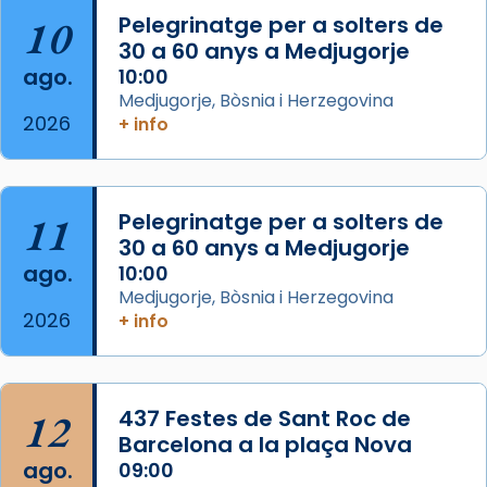
10
Pelegrinatge per a solters de
L’arquebisbe de Barcelona, el cardenal Joan
30 a 60 anys a Medjugorje
Josep Omella, ha presidit la missa i l’ha
ago.
10:00
concelebrat el bisbe auxiliar de Barcelona,
Medjugorje, Bòsnia i Herzegovina
Mons. David Abadías.
2026
+ info
📸 Dr. G. Simón
Foto
11
Pelegrinatge per a solters de
View on Facebook
·
Share
30 a 60 anys a Medjugorje
ago.
10:00
Arquebisbat de Barcelona
Medjugorje, Bòsnia i Herzegovina
2 weeks ago
2026
+ info
Memòria de les santes Juliana i
Semproniana, verges i màrtirs.
Acompanyant la història de sant Cugat, a
12
437 Festes de Sant Roc de
partir de l’Edat Mitjana sorgeix la tradició
Barcelona a la plaça Nova
que les santes Juliana (“relatiu a Júlia”) i
ago.
09:00