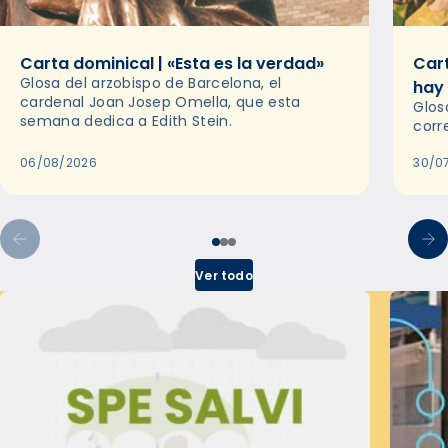
Carta dominical | «Esta es la verdad»
Cart
Glosa del arzobispo de Barcelona, el
hay
cardenal Joan Josep Omella, que esta
Glos
semana dedica a Edith Stein.
corr
06/08/2026
30/0
Ver todo