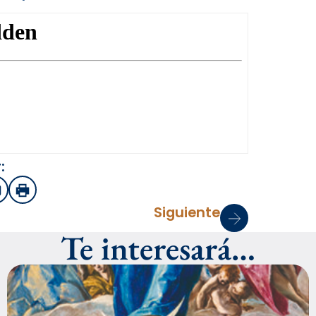
:
sApp
mail
Imprimir
Siguiente
Te interesará…