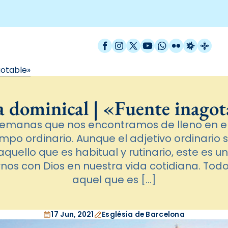
Facebook
Instagram
X / Twitter
YouTube
WhatsApp
Flickr
Radio Est
Catal
gotable»
a dominical | «Fuente inagot
emanas que nos encontramos de lleno en el
iempo ordinario. Aunque el adjetivo ordinario
aquello que es habitual y rutinario, este es 
nos con Dios en nuestra vida cotidiana. Todo
aquel que es […]
17 Jun, 2021
Església de Barcelona