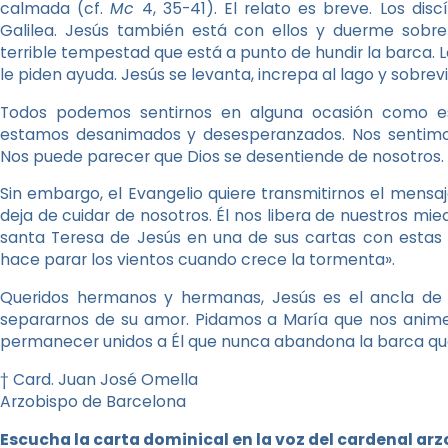
calmada (cf.
Mc
4, 35-41). El relato es breve. Los di
Galilea. Jesús también está con ellos y duerme sobr
terrible tempestad que está a punto de hundir la barca. L
le piden ayuda. Jesús se levanta, increpa al lago y sobre
Todos podemos sentirnos en alguna ocasión como es
estamos desanimados y desesperanzados. Nos sentim
Nos puede parecer que Dios se desentiende de nosotros.
Sin embargo, el Evangelio quiere transmitirnos el mens
deja de cuidar de nosotros. Él nos libera de nuestros mi
santa Teresa de Jesús en una de sus cartas con estas 
hace parar los vientos cuando crece la tormenta».
Queridos hermanos y hermanas, Jesús es el ancla de
separarnos de su amor. Pidamos a María que nos anime 
permanecer unidos a Él que nunca abandona la barca que 
† Card. Juan José Omella
Arzobispo de Barcelona
Escucha la carta dominical en la voz del cardenal ar