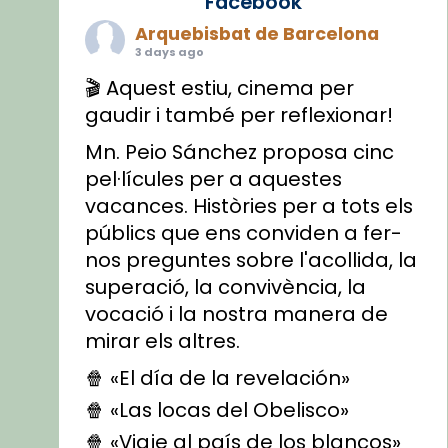
Facebook
Arquebisbat de Barcelona
3 days ago
🎬 Aquest estiu, cinema per
gaudir i també per reflexionar!
Mn. Peio Sánchez proposa cinc
pel·lícules per a aquestes
vacances. Històries per a tots els
públics que ens conviden a fer-
nos preguntes sobre l'acollida, la
superació, la convivència, la
vocació i la nostra manera de
mirar els altres.
🍿 «El día de la revelación»
🍿 «Las locas del Obelisco»
🍿 «Viaje al país de los blancos»