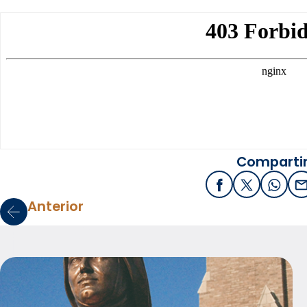
Compartir
Facebook
X / Twitter
What
E
Anterior