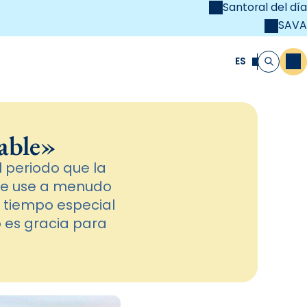
Santoral del día
SAVA
el
unya Cristiana
ES
M
Buscar
able»
 periodo que la
 se use a menudo
un tiempo especial
 es gracia para