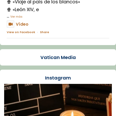
🍿 «Viaje al país de los blancos»
🍿 «León XIV, e
...
Ver más
Vídeo
View on Facebook
·
Share
Arquebisbat de Barcelona
1 week ago
Vatican Media
La Carmina va patir depressió. Fa gairebé
dos mesos, a l'Estadi Lluís Companys, la
jove va fer arribar el seu testimoni al papa
Instagram
Lleó XIV.
Recupera l'entrevista comp
Vatican
tican News 👇
News
www.vaticannews.va/es/iglesia/news/2026-
07/carmina-historia-depresion-papa-viaje-