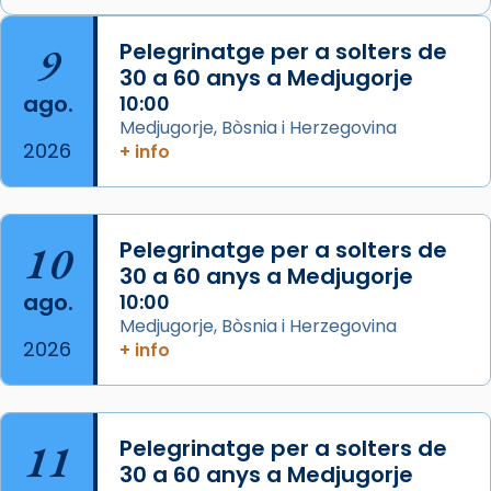
Arquebisbat de Barcelona
is at Catedral
9
Pelegrinatge per a solters de
de Barcelona.
30 a 60 anys a Medjugorje
2 weeks ago
ago.
10:00
Aquest dilluns, 27 de juliol, ha tingut lloc la
Medjugorje, Bòsnia i Herzegovina
missa d’acció de gràcies en agraïment al
2026
+ info
comitè organitzador de la visita apostòlica
del Sant Pare Lleó XIV a Barcelona, i als
col·laboradors, a la Catedral de Barcelona.
10
Pelegrinatge per a solters de
L’arquebisbe de Barcelona, el cardenal Joan
30 a 60 anys a Medjugorje
Josep Omella, ha presidit la missa i l’ha
ago.
10:00
concelebrat el bisbe auxiliar de Barcelona,
Medjugorje, Bòsnia i Herzegovina
Mons. David Abadías.
2026
+ info
📸 Dr. G. Simón
Foto
11
Pelegrinatge per a solters de
View on Facebook
·
Share
30 a 60 anys a Medjugorje