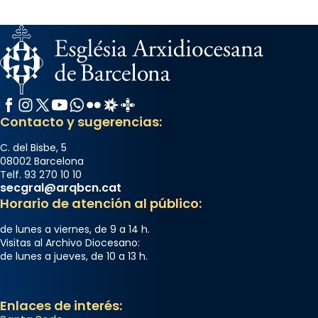
Facebook
Instagram
X / Twitter
YouTube
WhatsApp
Flickr
Radio Estel
Catalunya Cristiana
Contacto y sugerencias:
C. del Bisbe, 5
08002 Barcelona
Telf. 93 270 10 10
secgral@arqbcn.cat
Horario de atención al público:
de lunes a viernes, de 9 a 14 h.
Visitas al Archivo Diocesano:
de lunes a jueves, de 10 a 13 h.
Enlaces de interés: