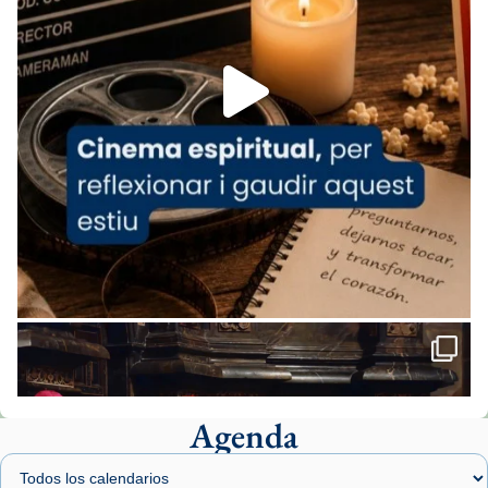
espana-testimoni...
Foto
View on Facebook
·
Share
Arquebisbat de Barcelona
2 weeks ago
«Avui les santes Juliana i Semproniana ens
ajuden a alçar la mirada»
Mons. Sergi Gordo, bisbe de Tortosa, ha
presidit aquest 27 de juliol la missa de Les
Santes de Mataró.
🔗
tinyurl.com/cvu5jmbk
📸 J. Merino
Agenda
Foto
View on Facebook
·
Share