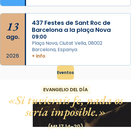
13
437 Festes de Sant Roc de
Barcelona a la plaça Nova
ago.
09:00
Plaça Nova, Ciutat Vella, 08002
Barcelona, Espanya
2026
+ info
Eventos
EVANGELIO DEL DÍA
Si tuvierais fe, nada os
sería imposible.
(Mt 17,14-20)