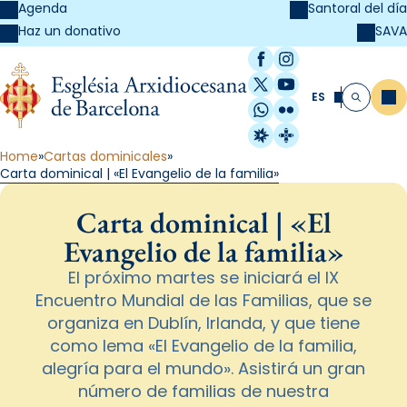
Agenda
Santoral del día
SAVA
Haz un donativo
Facebook
Instagram
X / Twitter
YouTube
ES
Me
Buscar
WhatsApp
Flickr
Radio Estel
Catalunya Cristi
Home
Cartas dominicales
Carta dominical | «El Evangelio de la familia»
Carta dominical | «El
Evangelio de la familia»
El próximo martes se iniciará el IX
Encuentro Mundial de las Familias, que se
organiza en Dublín, Irlanda, y que tiene
como lema «El Evangelio de la familia,
alegría para el mundo». Asistirá un gran
número de familias de nuestra