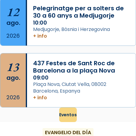
...
Ver más
12
Pelegrinatge per a solters de
Foto
30 a 60 anys a Medjugorje
ago.
10:00
View on Facebook
·
Share
Medjugorje, Bòsnia i Herzegovina
2026
+ info
13
437 Festes de Sant Roc de
Barcelona a la plaça Nova
ago.
09:00
Plaça Nova, Ciutat Vella, 08002
Barcelona, Espanya
2026
+ info
Eventos
EVANGELIO DEL DÍA