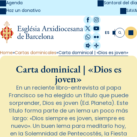
Agenda
Santoral del día
SAVA
Haz un donativo
Facebook
Instagram
X / Twitter
YouTube
ES
Me
Buscar
WhatsApp
Flickr
Radio Estel
Catalunya Cristi
Home
Cartas dominicales
Carta dominical | «Dios es joven»
Carta dominical | «Dios es
joven»
En un reciente libro-entrevista al papa
Francisco se ha elegido un título que puede
sorprender, Dios es joven (Ed. Planeta). Este
título forma parte de un lema un poco más
largo: «Dios siempre es joven, siempre es
nuevo». Un buen lema para meditarlo hoy,
en la Solemnidad de Pentecostés, la Fiesta