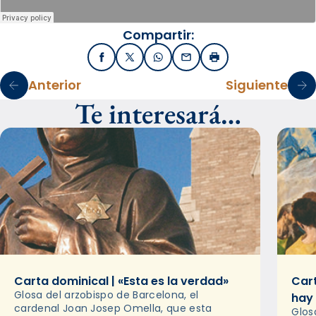
Compartir:
Facebook
X / Twitter
WhatsApp
Email
Imprimir
Anterior
Siguiente
Te interesará…
Carta dominical | «Esta es la verdad»
Cart
Glosa del arzobispo de Barcelona, el
hay
cardenal Joan Josep Omella, que esta
Glos