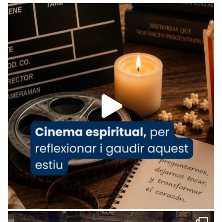
Recupera l'entrevista comp
Vatican
tican News 👇
News
www.vaticannews.va/es/iglesia/news/2026-
07/carmina-historia-depresion-papa-viaje-
espana-testimoni...
Foto
View on Facebook
·
Share
Arquebisbat de Barcelona
2 weeks ago
«Avui les santes Juliana i Semproniana ens
ajuden a alçar la mirada»
Mons. Sergi Gordo, bisbe de Tortosa, ha
presidit aquest 27 de juliol la missa de Les
Santes de Mataró.