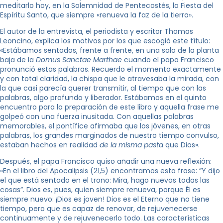
meditarlo hoy, en la Solemnidad de Pentecostés, la Fiesta del
Espíritu Santo, que siempre «renueva la faz de la tierra».
El autor de la entrevista, el periodista y escritor Thomas
Leoncino, explica los motivos por los que escogió este título:
«Estábamos sentados, frente a frente, en una sala de la planta
baja de la
Domus Sanctae Marthae
cuando el papa Francisco
pronunció estas palabras. Recuerdo el momento exactamente
y con total claridad, la chispa que le atravesaba la mirada, con
la que casi parecía querer transmitir, al tiempo que con las
palabras, algo profundo y liberador. Estábamos en el quinto
encuentro para la preparación de este libro y aquella frase me
golpeó con una fuerza inusitada. Con aquellas palabras
memorables, el pontífice afirmaba que los jóvenes, en otras
palabras, los grandes marginados de nuestro tiempo convulso,
estaban hechos en realidad
de la misma pasta
que Dios».
Después, el papa Francisco quiso añadir una nueva reflexión:
«En el libro del Apocalipsis (21,5) encontramos esta frase: “Y dijo
el que está sentado en el trono: Mira, hago nuevas todas las
cosas”. Dios es, pues, quien siempre renueva, porque Él es
siempre nuevo: ¡Dios es joven! Dios es el Eterno que no tiene
tiempo, pero que es capaz de renovar, de rejuvenecerse
continuamente y de rejuvenecerlo todo. Las características