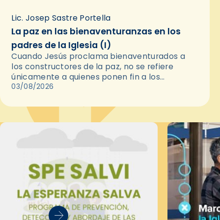
Lic. Josep Sastre Portella
La paz en las bienaventuranzas en los
padres de la Iglesia (I)
Cuando Jesús proclama bienaventurados a
los constructores de la paz, no se refiere
únicamente a quienes ponen fin a los
conflictos. Los Padres de la Iglesia nos
03/08/2026
recuerdan que la paz auténtica…