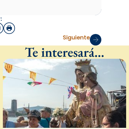
:
sApp
mail
Imprimir
Siguiente
Te interesará…