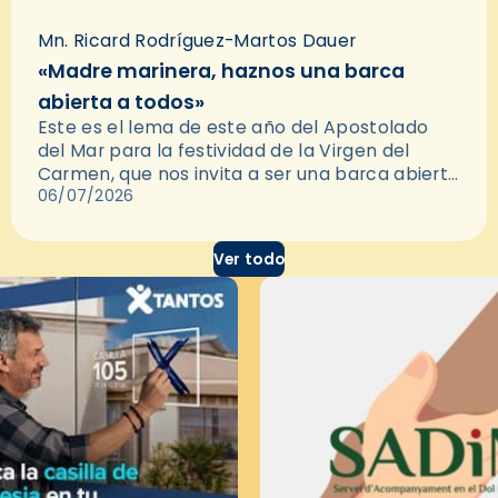
Mn. Ricard Rodríguez-Martos Dauer
«Madre marinera, haznos una barca
abierta a todos»
Este es el lema de este año del Apostolado
del Mar para la festividad de la Virgen del
Carmen, que nos invita a ser una barca abierta
y acogedora. Pedirle esto a…
06/07/2026
Ver todo