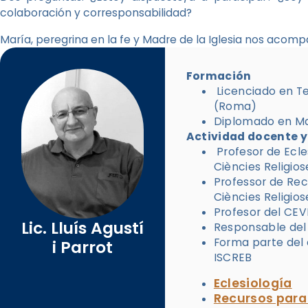
colaboración y corresponsabilidad?
María, peregrina en la fe y Madre de la Iglesia nos acomp
Formación
Licenciado en T
(Roma)
Diplomado en Ma
Actividad docente y
Profesor de Ecles
Ciències Religio
Professor de Recu
Ciències Religio
Profesor del CE
Lic. Lluís Agustí
Responsable del
Forma parte del 
i Parrot
ISCREB
Eclesiología
Recursos para