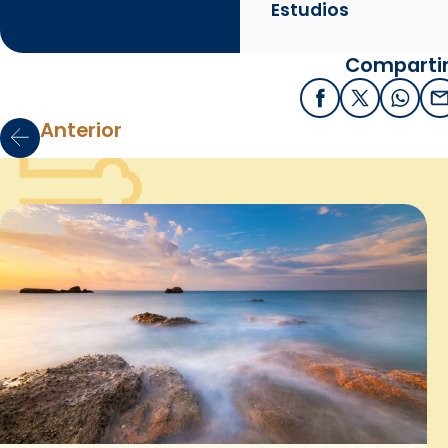
Estudios
Compartir
Facebook
X / Twitter
What
E
Anterior