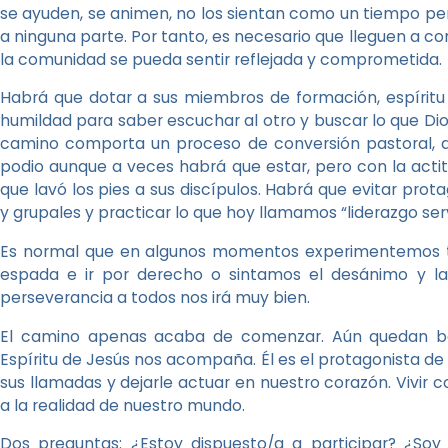
se ayuden, se animen, no los sientan como un tiempo pe
a ninguna parte. Por tanto, es necesario que lleguen a
la comunidad se pueda sentir reflejada y comprometida.
Habrá que dotar a sus miembros de formación, espíritu cr
humildad para saber escuchar al otro y buscar lo que Dio
camino comporta un proceso de conversión pastoral, de
podio aunque a veces habrá que estar, pero con la acti
que lavó los pies a sus discípulos. Habrá que evitar pro
y grupales y practicar lo que hoy llamamos “liderazgo serv
Es normal que en algunos momentos experimentemos ten
espada e ir por derecho o sintamos el desánimo y l
perseverancia a todos nos irá muy bien.
El camino apenas acaba de comenzar. Aún quedan bas
Espíritu de Jesús nos acompaña. Él es el protagonista de
sus llamadas y dejarle actuar en nuestro corazón. Vivir c
a la realidad de nuestro mundo.
Dos preguntas: ¿Estoy dispuesto/a a participar? ¿Soy 