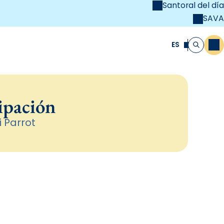
Santoral del día
SAVA
el
unya Cristiana
ES
M
Buscar
ipación
i Parrot