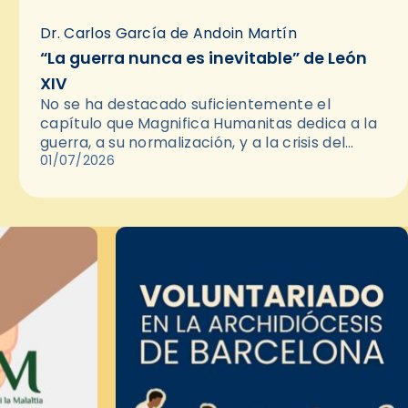
Dr. Carlos García de Andoin Martín
“La guerra nunca es inevitable” de León
XIV
No se ha destacado suficientemente el
capítulo que Magnifica Humanitas dedica a la
guerra, a su normalización, y a la crisis del
multilateralismo en las relaciones
01/07/2026
internacionales. Es relevante porque la paz…