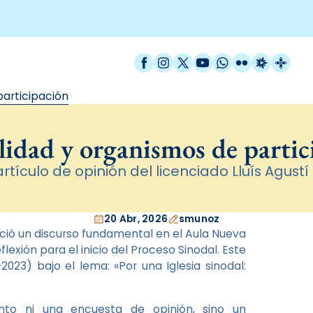
Facebook
Instagram
X / Twitter
YouTube
WhatsApp
Flickr
Radio Est
Catal
participación
lidad y organismos de partic
artículo de opinión del licenciado Lluís Agustí 
20 Abr, 2026
smunoz
ció un discurso fundamental en el Aula Nueva
xión para el inicio del Proceso Sinodal. Este
023) bajo el lema: «Por una Iglesia sinodal:
to ni una encuesta de opinión, sino un