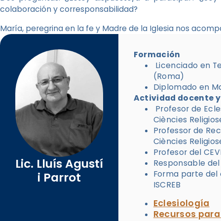
colaboración y corresponsabilidad?
María, peregrina en la fe y Madre de la Iglesia nos acomp
Formación
Licenciado en T
(Roma)
Diplomado en Ma
Actividad docente y
Profesor de Ecles
Ciències Religio
Professor de Recu
Ciències Religio
Profesor del CE
Lic. Lluís Agustí
Responsable del
Forma parte del 
i Parrot
ISCREB
Eclesiología
Recursos para