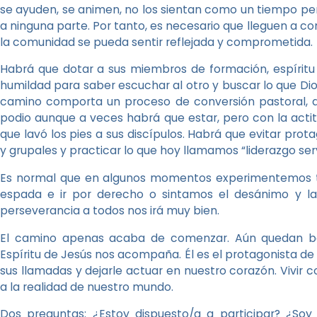
se ayuden, se animen, no los sientan como un tiempo pe
a ninguna parte. Por tanto, es necesario que lleguen a
la comunidad se pueda sentir reflejada y comprometida.
Habrá que dotar a sus miembros de formación, espíritu cr
humildad para saber escuchar al otro y buscar lo que Dio
camino comporta un proceso de conversión pastoral, de
podio aunque a veces habrá que estar, pero con la acti
que lavó los pies a sus discípulos. Habrá que evitar pro
y grupales y practicar lo que hoy llamamos “liderazgo serv
Es normal que en algunos momentos experimentemos ten
espada e ir por derecho o sintamos el desánimo y l
perseverancia a todos nos irá muy bien.
El camino apenas acaba de comenzar. Aún quedan bas
Espíritu de Jesús nos acompaña. Él es el protagonista de
sus llamadas y dejarle actuar en nuestro corazón. Vivir c
a la realidad de nuestro mundo.
Dos preguntas: ¿Estoy dispuesto/a a participar? ¿Soy 