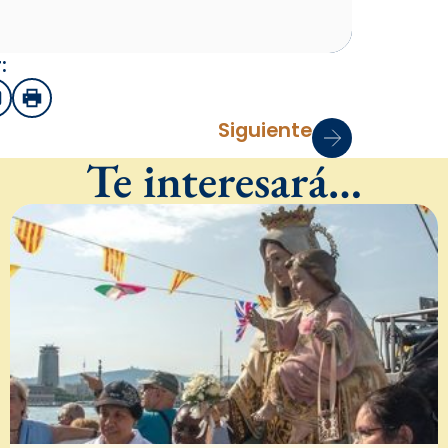
:
sApp
mail
Imprimir
Siguiente
Te interesará…