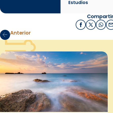
Estudios
Compartir
Facebook
X / Twitter
What
E
Anterior