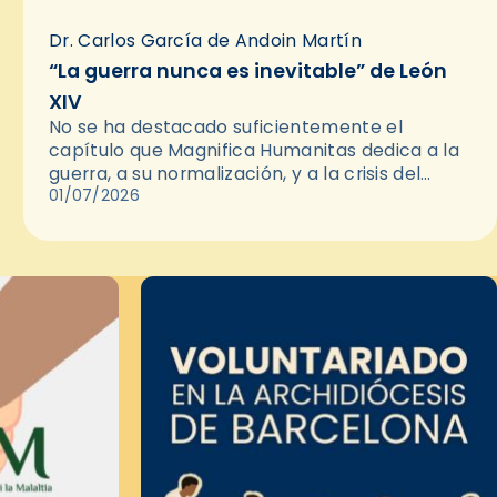
Dr. Carlos García de Andoin Martín
“La guerra nunca es inevitable” de León
XIV
No se ha destacado suficientemente el
capítulo que Magnifica Humanitas dedica a la
guerra, a su normalización, y a la crisis del
multilateralismo en las relaciones
01/07/2026
internacionales. Es relevante porque la paz…