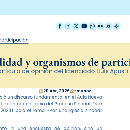
Facebook
Instagram
X / Twitter
YouTube
WhatsApp
Flickr
Radio Est
Catal
participación
lidad y organismos de partic
artículo de opinión del licenciado Lluís Agustí 
20 Abr, 2026
smunoz
ció un discurso fundamental en el Aula Nueva
xión para el inicio del Proceso Sinodal. Este
023) bajo el lema: «Por una Iglesia sinodal:
to ni una encuesta de opinión, sino un