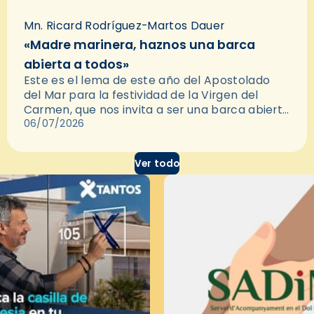
Mn. Ricard Rodríguez-Martos Dauer
«Madre marinera, haznos una barca
abierta a todos»
Este es el lema de este año del Apostolado
del Mar para la festividad de la Virgen del
Carmen, que nos invita a ser una barca abierta
y acogedora. Pedirle esto a…
06/07/2026
Ver todo