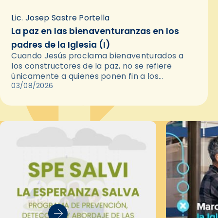
Lic. Josep Sastre Portella
La paz en las bienaventuranzas en los
padres de la Iglesia (I)
Cuando Jesús proclama bienaventurados a
los constructores de la paz, no se refiere
únicamente a quienes ponen fin a los
conflictos. Los Padres de la Iglesia nos
03/08/2026
recuerdan que la paz auténtica…