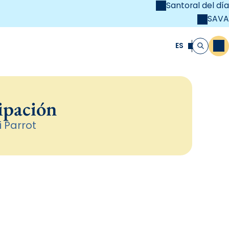
Santoral del día
SAVA
el
unya Cristiana
ES
M
Buscar
ipación
i Parrot