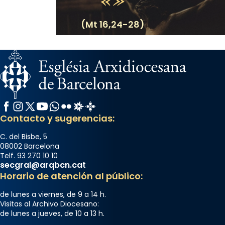
comitè organitzador de la visita apostòlica
del Sant Pare Lleó XIV a Barcelona, i als
(Mt 16,24-28)
col·laboradors, a la Catedral de Barcelona.
L’arquebisbe de Barcelona, el cardenal Joan
Josep Omella, ha presidit la missa i l’ha
concelebrat el bisbe auxiliar de Barcelona,
Mons. David Abadías.
Facebook
Instagram
X / Twitter
YouTube
WhatsApp
Flickr
Radio Estel
Catalunya Cristiana
📸 Dr. G. Simón
Contacto y sugerencias:
Foto
C. del Bisbe, 5
View on Facebook
·
Share
08002 Barcelona
Telf. 93 270 10 10
secgral@arqbcn.cat
Arquebisbat de Barcelona
Horario de atención al público:
2 weeks ago
Memòria de les santes Juliana i
de lunes a viernes, de 9 a 14 h.
Visitas al Archivo Diocesano:
Semproniana, verges i màrtirs.
de lunes a jueves, de 10 a 13 h.
Acompanyant la història de sant Cugat, a