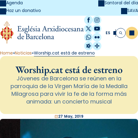
Agenda
Santoral del día
SAVA
Haz un donativo
Facebook
Instagram
X / Twitter
YouTube
ES
Me
Buscar
WhatsApp
Flickr
Radio Estel
Catalunya Cristi
Home
Noticias
Worship.cat está de estreno
Worship.cat está de estreno
Jóvenes de Barcelona se reúnen en la
parroquia de la Virgen María de la Medalla
Milagrosa para vivir la fe de la forma más
animada: un concierto musical
27 May, 2019