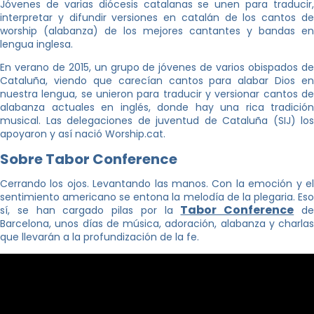
Jóvenes de varias diócesis catalanas se unen para traducir,
interpretar y difundir versiones en catalán de los cantos de
worship (alabanza) de los mejores cantantes y bandas en
lengua inglesa.
En verano de 2015, un grupo de jóvenes de varios obispados de
Cataluña, viendo que carecían cantos para alabar Dios en
nuestra lengua, se unieron para traducir y versionar cantos de
alabanza actuales en inglés, donde hay una rica tradición
musical. Las delegaciones de juventud de Cataluña (SIJ) los
apoyaron y así nació Worship.cat.
Sobre Tabor Conference
Cerrando los ojos. Levantando las manos. Con la emoción y el
sentimiento americano se entona la melodía de la plegaria. Eso
Tabor Conference
sí, se han cargado pilas por la
d
Barcelona, unos días de música, adoración, alabanza y charlas
que llevarán a la profundización de la fe.