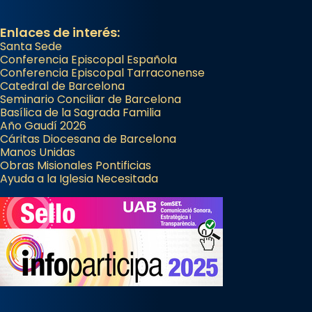
partir de l’Edat Mitjana sorgeix la tradició
Enlaces de interés:
que les santes Juliana (“relatiu a Júlia”) i
Santa Sede
Semproniana (“relatiu a Semprònia =
Conferencia Episcopal Española
eterna”) són deixebles seves. I l’any 1667, el
Conferencia Episcopal Tarraconense
frare Joan Gaspar Roig, afirma en una obra
Catedral de Barcelona
Seminario Conciliar de Barcelona
que les santes són filles de l’antiga Iluro.
Basílica de la Sagrada Familia
Mataró en reivindicarà les relíq
Año Gaudí 2026
...
Cáritas Diocesana de Barcelona
Ver más
Manos Unidas
Foto
Obras Misionales Pontificias
Ayuda a la Iglesia Necesitada
View on Facebook
·
Share