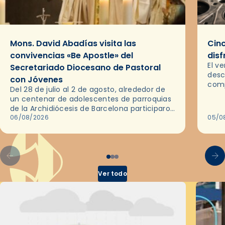
Mons. David Abadías visita las
Cinc
convivencias «Be Apostle» del
disf
El v
Secretariado Diocesano de Pastoral
desc
con Jóvenes
comp
Del 28 de julio al 2 de agosto, alrededor de
ocas
un centenar de adolescentes de parroquias
histo
de la Archidiócesis de Barcelona participaron
sobr
en las convivencias Be Apostle, organizadas
06/08/2026
05/0
por el Secretariado Diocesano…
Ver todo