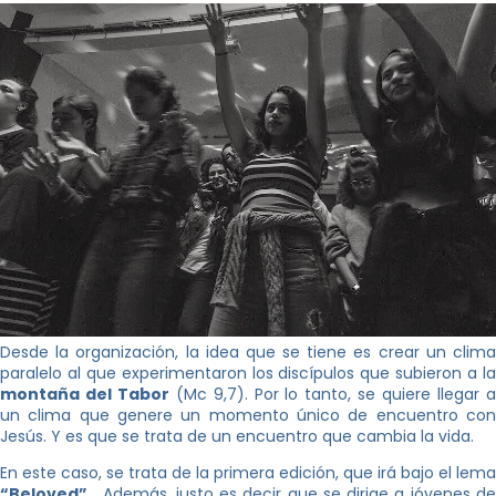
Desde la organización, la idea que se tiene es crear un clima
paralelo al que experimentaron los discípulos que subieron a la
montaña del Tabor
(Mc 9,7). Por lo tanto, se quiere llegar 
un clima que genere un momento único de encuentro con
Jesús. Y es que se trata de un encuentro que cambia la vida.
En este caso, se trata de la primera edición, que irá bajo el lema
“Beloved”
. Además, justo es decir que se dirige a jóvenes de