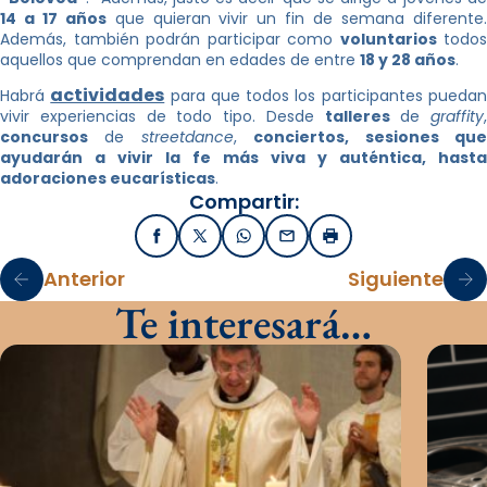
14 a 17 años
que quieran vivir un fin de semana diferente
Además, también podrán participar como
voluntarios
todos
aquellos que comprendan en edades de entre
18 y 28 años
.
actividades
Habrá
para que todos los participantes pueda
vivir experiencias de todo tipo. Desde
talleres
de
graffity
,
concursos
de
streetdance
,
conciertos, sesiones qu
ayudarán a vivir la fe más viva y auténtica, hasta
adoraciones eucarísticas
.
Compartir:
Facebook
X / Twitter
WhatsApp
Email
Imprimir
Anterior
Siguiente
Te interesará…