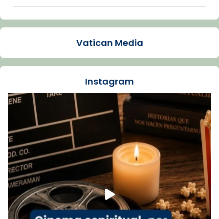
Arquebisbat de Barcelona
1 week ago
Vatican Media
La Carmina va patir depressió. Fa gairebé
dos mesos, a l'Estadi Lluís Companys, la
jove va fer arribar el seu testimoni al papa
Instagram
Lleó XIV.
Recupera l'entrevista comp
Vatican
tican News 👇
News
www.vaticannews.va/es/iglesia/news/2026-
07/carmina-historia-depresion-papa-viaje-
espana-testimoni...
Foto
View on Facebook
·
Share
Arquebisbat de Barcelona