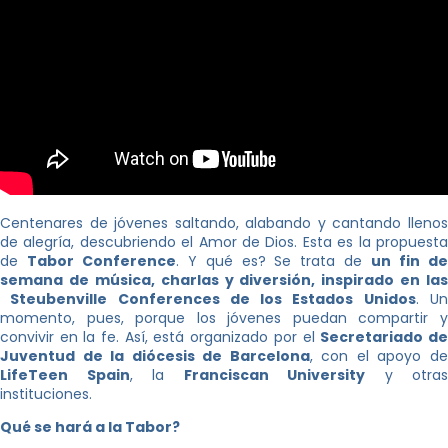
Centenares de jóvenes saltando, alabando y cantando llenos
de alegría, descubriendo el Amor de Dios. Esta es la propuesta
de
Tabor Conference
. Y qué es? Se trata de
un fin d
semana de música, charlas y diversión, inspirado en las
Steubenville Conferences de los Estados Unidos
. U
momento, pues, porque los jóvenes puedan compartir y
convivir en la fe. Así, está organizado por el
Secretariado d
Juventud de la diócesis de Barcelona
, con el apoyo d
LifeTeen Spain
, la
Franciscan University
y otras
instituciones.
Qué se hará a la Tabor?