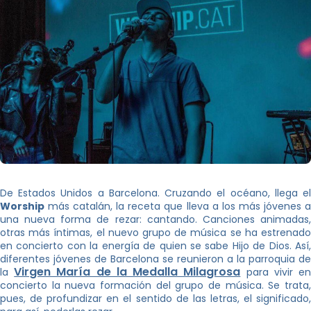
De Estados Unidos a Barcelona. Cruzando el océano, llega el
Worship
más catalán, la receta que lleva a los más jóvenes a
una nueva forma de rezar: cantando. Canciones animadas,
otras más íntimas, el nuevo grupo de música se ha estrenado
en concierto con la energía de quien se sabe Hijo de Dios. Así,
diferentes jóvenes de Barcelona se reunieron a la parroquia de
Virgen María de la Medalla Milagrosa
la
para vivir e
concierto la nueva formación del grupo de música. Se trata,
pues, de profundizar en el sentido de las letras, el significado,