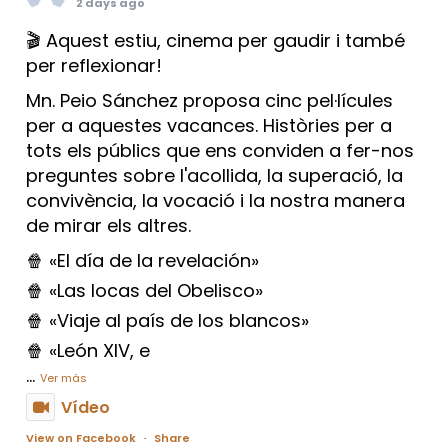
2 days ago
🎬 Aquest estiu, cinema per gaudir i també
per reflexionar!
Mn. Peio Sánchez proposa cinc pel·lícules
per a aquestes vacances. Històries per a
tots els públics que ens conviden a fer-nos
preguntes sobre l'acollida, la superació, la
convivència, la vocació i la nostra manera
de mirar els altres.
🍿 «El día de la revelación»
🍿 «Las locas del Obelisco»
🍿 «Viaje al país de los blancos»
🍿 «León XIV, e
...
Ver más
Vídeo
View on Facebook
·
Share