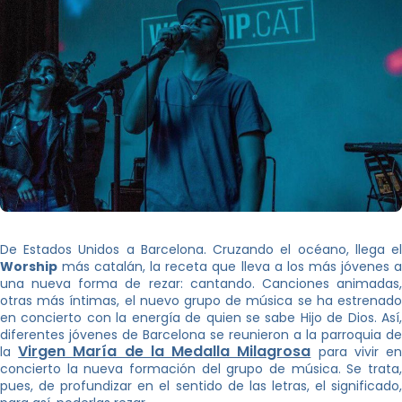
De Estados Unidos a Barcelona. Cruzando el océano, llega el
Worship
más catalán, la receta que lleva a los más jóvenes a
una nueva forma de rezar: cantando. Canciones animadas,
otras más íntimas, el nuevo grupo de música se ha estrenado
en concierto con la energía de quien se sabe Hijo de Dios. Así,
diferentes jóvenes de Barcelona se reunieron a la parroquia de
Virgen María de la Medalla Milagrosa
la
para vivir e
concierto la nueva formación del grupo de música. Se trata,
pues, de profundizar en el sentido de las letras, el significado,