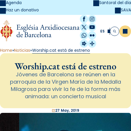
Agenda
Santoral del día
SAVA
Haz un donativo
Facebook
Instagram
X / Twitter
YouTube
ES
Me
Buscar
WhatsApp
Flickr
Radio Estel
Catalunya Cristi
Home
Noticias
Worship.cat está de estreno
Worship.cat está de estreno
Jóvenes de Barcelona se reúnen en la
parroquia de la Virgen María de la Medalla
Milagrosa para vivir la fe de la forma más
animada: un concierto musical
27 May, 2019