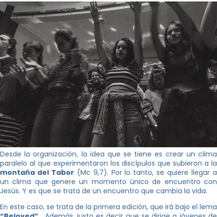
Desde la organización, la idea que se tiene es crear un clima
paralelo al que experimentaron los discípulos que subieron a la
montaña del Tabor
(Mc 9,7). Por lo tanto, se quiere llegar 
un clima que genere un momento único de encuentro con
Jesús. Y es que se trata de un encuentro que cambia la vida.
En este caso, se trata de la primera edición, que irá bajo el lema
“Beloved”
. Además, justo es decir que se dirige a jóvenes de