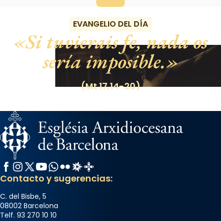
EVANGELIO DEL DÍA
Si tuvierais fe, nada os
sería imposible.
(Mt 17,14-20)
Facebook
Instagram
X / Twitter
YouTube
WhatsApp
Flickr
Radio Estel
Catalunya Cristiana
Contacto y sugerencias:
C. del Bisbe, 5
08002 Barcelona
Telf. 93 270 10 10