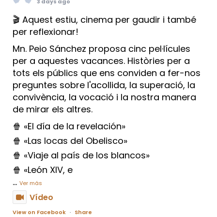
3 days ago
🎬 Aquest estiu, cinema per gaudir i també
per reflexionar!
Mn. Peio Sánchez proposa cinc pel·lícules
per a aquestes vacances. Històries per a
tots els públics que ens conviden a fer-nos
preguntes sobre l'acollida, la superació, la
convivència, la vocació i la nostra manera
de mirar els altres.
🍿 «El día de la revelación»
🍿 «Las locas del Obelisco»
🍿 «Viaje al país de los blancos»
🍿 «León XIV, e
...
Ver más
Vídeo
View on Facebook
·
Share