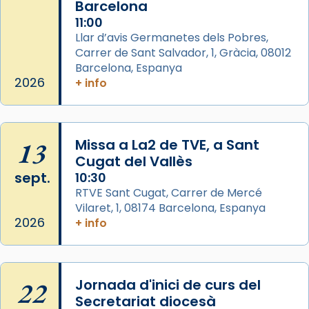
Barcelona
comitè organitzador de la visita apostòlica
11:00
del Sant Pare Lleó XIV a Barcelona, i als
Llar d’avis Germanetes dels Pobres,
col·laboradors, a la Catedral de Barcelona.
Carrer de Sant Salvador, 1, Gràcia, 08012
Barcelona, Espanya
L’arquebisbe de Barcelona, el cardenal Joan
2026
+ info
Josep Omella, ha presidit la missa i l’ha
concelebrat el bisbe auxiliar de Barcelona,
Mons. David Abadías.
13
Missa a La2 de TVE, a Sant
📸 Dr. G. Simón
Cugat del Vallès
Foto
sept.
10:30
View on Facebook
·
Share
RTVE Sant Cugat, Carrer de Mercé
Vilaret, 1, 08174 Barcelona, Espanya
2026
+ info
Arquebisbat de Barcelona
2 weeks ago
Memòria de les santes Juliana i
Semproniana, verges i màrtirs.
22
Jornada d'inici de curs del
Secretariat diocesà
Acompanyant la història de sant Cugat, a