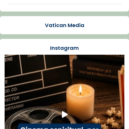
Arquebisbat de Barcelona
1 week ago
Vatican Media
La Carmina va patir depressió. Fa gairebé
dos mesos, a l'Estadi Lluís Companys, la
jove va fer arribar el seu testimoni al papa
Instagram
Lleó XIV.
Recupera l'entrevista comp
Vatican
tican News 👇
News
www.vaticannews.va/es/iglesia/news/2026-
07/carmina-historia-depresion-papa-viaje-
espana-testimoni...
Foto
View on Facebook
·
Share
Arquebisbat de Barcelona