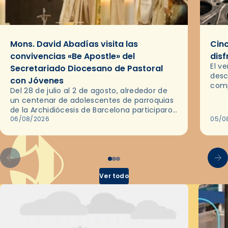
Mons. David Abadías visita las
Cinc
convivencias «Be Apostle» del
disf
El v
Secretariado Diocesano de Pastoral
desc
con Jóvenes
comp
Del 28 de julio al 2 de agosto, alrededor de
ocas
un centenar de adolescentes de parroquias
histo
de la Archidiócesis de Barcelona participaron
sobr
en las convivencias Be Apostle, organizadas
06/08/2026
05/0
por el Secretariado Diocesano…
Ver todo