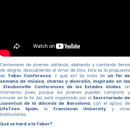
Centenares de jóvenes saltando, alabando y cantando llenos
de alegría, descubriendo el Amor de Dios. Esta es la propuesta
de
Tabor Conference
. Y qué es? Se trata de
un fin d
semana de música, charlas y diversión, inspirado en las
Steubenville Conferences de los Estados Unidos
. U
momento, pues, porque los jóvenes puedan compartir y
convivir en la fe. Así, está organizado por el
Secretariado d
Juventud de la diócesis de Barcelona
, con el apoyo d
LifeTeen Spain
, la
Franciscan University
y otras
instituciones.
Qué se hará a la Tabor?