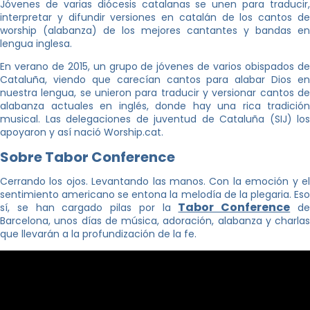
Jóvenes de varias diócesis catalanas se unen para traducir,
interpretar y difundir versiones en catalán de los cantos de
worship (alabanza) de los mejores cantantes y bandas en
lengua inglesa.
En verano de 2015, un grupo de jóvenes de varios obispados de
Cataluña, viendo que carecían cantos para alabar Dios en
nuestra lengua, se unieron para traducir y versionar cantos de
alabanza actuales en inglés, donde hay una rica tradición
musical. Las delegaciones de juventud de Cataluña (SIJ) los
apoyaron y así nació Worship.cat.
Sobre Tabor Conference
Cerrando los ojos. Levantando las manos. Con la emoción y el
sentimiento americano se entona la melodía de la plegaria. Eso
Tabor Conference
sí, se han cargado pilas por la
d
Barcelona, unos días de música, adoración, alabanza y charlas
que llevarán a la profundización de la fe.