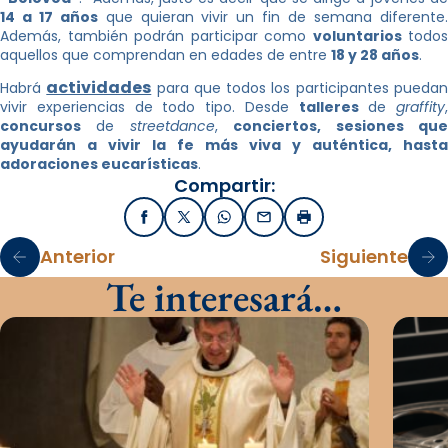
14 a 17 años
que quieran vivir un fin de semana diferente
Además, también podrán participar como
voluntarios
todos
aquellos que comprendan en edades de entre
18 y 28 años
.
actividades
Habrá
para que todos los participantes pueda
vivir experiencias de todo tipo. Desde
talleres
de
graffity
,
concursos
de
streetdance
,
conciertos, sesiones qu
ayudarán a vivir la fe más viva y auténtica, hasta
adoraciones eucarísticas
.
Compartir:
Facebook
X / Twitter
WhatsApp
Email
Imprimir
Anterior
Siguiente
Te interesará…