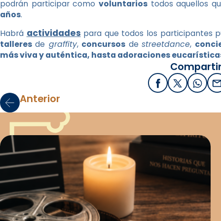
podrán participar como
voluntarios
todos aquellos q
años
.
actividades
Habrá
para que todos los participantes p
talleres
de
graffity
,
concursos
de
streetdance
,
concie
más viva y auténtica, hasta adoraciones eucarística
Compartir
Facebook
X / Twitter
What
E
Anterior