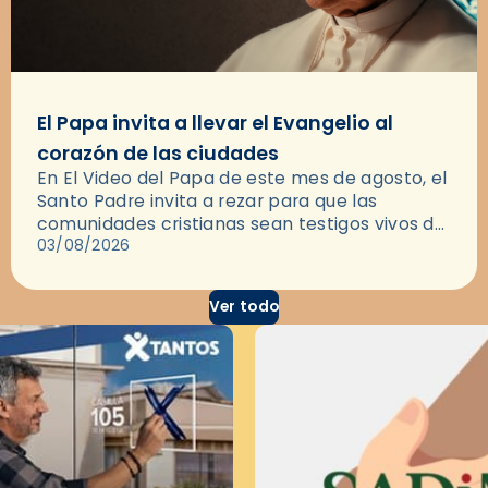
El Papa invita a llevar el Evangelio al
corazón de las ciudades
En El Video del Papa de este mes de agosto, el
Santo Padre invita a rezar para que las
comunidades cristianas sean testigos vivos del
Evangelio en medio de las ciudades. A…
03/08/2026
Ver todo