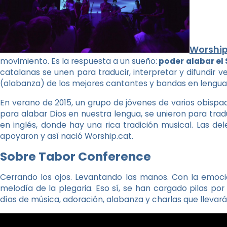
Worship
movimiento. Es la respuesta a un sueño:
poder alabar el
catalanas se unen para traducir, interpretar y difundir 
(alabanza) de los mejores cantantes y bandas en lengua 
En verano de 2015, un grupo de jóvenes de varios obisp
para alabar Dios en nuestra lengua, se unieron para trad
en inglés, donde hay una rica tradición musical. Las de
apoyaron y así nació Worship.cat.
Sobre Tabor Conference
Cerrando los ojos. Levantando las manos. Con la emoci
melodía de la plegaria. Eso sí, se han cargado pilas por
días de música, adoración, alabanza y charlas que llevarán