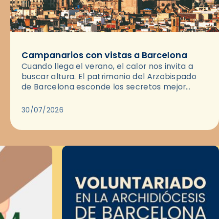
Campanarios con vistas a Barcelona
Cuando llega el verano, el calor nos invita a
buscar altura. El patrimonio del Arzobispado
de Barcelona esconde los secretos mejor
guardados para disfrutar del atardecer: sus
campanarios y las cubiertas de…
30/07/2026