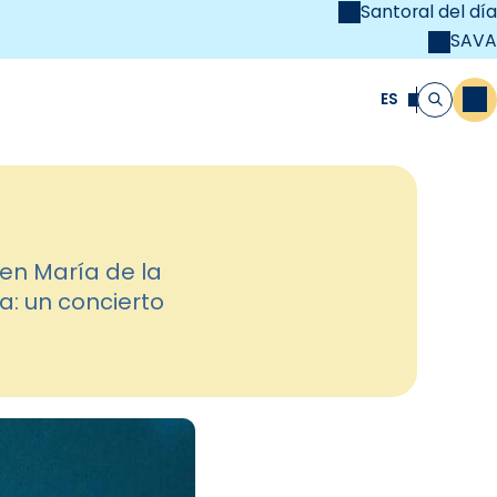
Santoral del día
SAVA
el
unya Cristiana
ES
M
Buscar
en María de la
a: un concierto