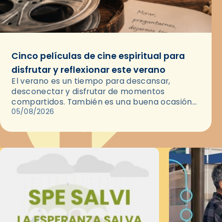
Cinco películas de cine espiritual para
disfrutar y reflexionar este verano
El verano es un tiempo para descansar,
desconectar y disfrutar de momentos
compartidos. También es una buena ocasión
para dejarse llevar por una buena historia y, a
05/08/2026
través del cine, reflexionar sobre…