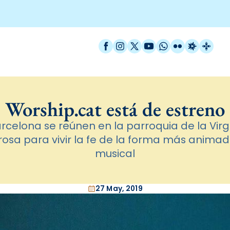
Facebook
Instagram
X / Twitter
YouTube
WhatsApp
Flickr
Radio Est
Catal
Worship.cat está de estreno
rcelona se reúnen en la parroquia de la Virg
osa para vivir la fe de la forma más animad
musical
27 May, 2019