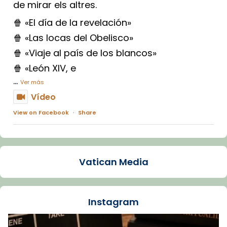
de mirar els altres.
🍿 «El día de la revelación»
🍿 «Las locas del Obelisco»
🍿 «Viaje al país de los blancos»
🍿 «León XIV, e
...
Ver más
Vídeo
View on Facebook
·
Share
Arquebisbat de Barcelona
1 week ago
Vatican Media
La Carmina va patir depressió. Fa gairebé
dos mesos, a l'Estadi Lluís Companys, la
jove va fer arribar el seu testimoni al papa
Instagram
Lleó XIV.
Recupera l'entrevista comp
Vatican