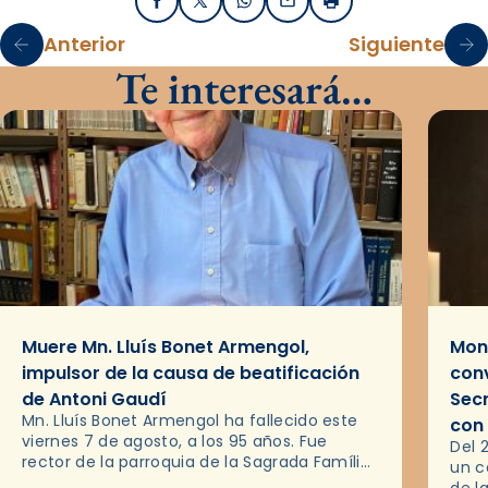
Facebook
X / Twitter
WhatsApp
Email
Imprimir
Anterior
Siguiente
Te interesará…
Muere Mn. Lluís Bonet Armengol,
Mons
impulsor de la causa de beatificación
conv
de Antoni Gaudí
Sec
Mn. Lluís Bonet Armengol ha fallecido este
con
viernes 7 de agosto, a los 95 años. Fue
Del 
rector de la parroquia de la Sagrada Família
un c
de Barcelona durante 25 años, entre 1993 y…
de l