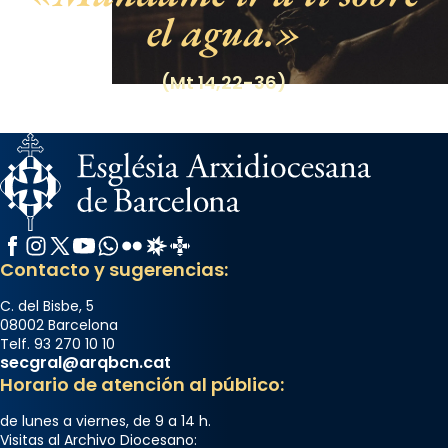
el agua.
(Mt 14,22-36)
Facebook
Instagram
X / Twitter
YouTube
WhatsApp
Flickr
Radio Estel
Catalunya Cristiana
Contacto y sugerencias:
C. del Bisbe, 5
08002 Barcelona
Telf. 93 270 10 10
secgral@arqbcn.cat
Horario de atención al público:
de lunes a viernes, de 9 a 14 h.
Visitas al Archivo Diocesano: