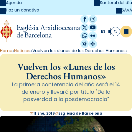
Agenda
Santoral del día
SAVA
Haz un donativo
Facebook
Instagram
X / Twitter
YouTube
ES
Me
Buscar
WhatsApp
Flickr
Radio Estel
Catalunya Cristi
Home
Noticias
Vuelven los «Lunes de los Derechos Humanos»
Vuelven los «Lunes de los
Derechos Humanos»
La primera conferencia del año será el 14
de enero y llevará por título "De la
posverdad a la posdemocracia"
11 Ene, 2019
Església de Barcelona