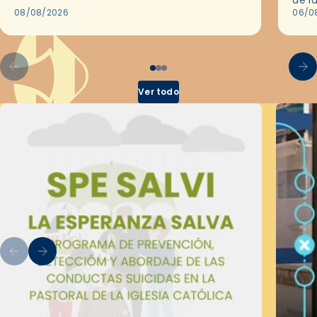
08/08/2026
en l
06/0
por 
Ver todo