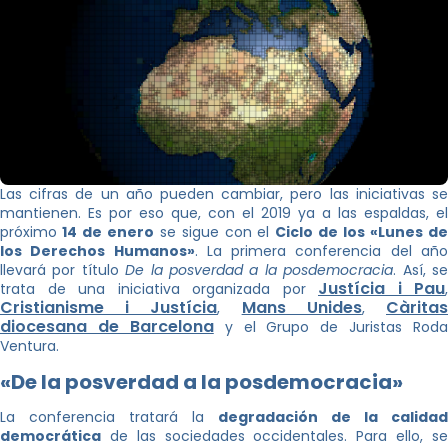
Las cifras de un año pueden cambiar, pero las iniciativas se
mantienen. Es por eso que, con el 2019 ya a las espaldas, el
próximo
14 de enero
se sigue con el
Ciclo de los «Lunes d
los Derechos Humanos»
. La primera conferencia del añ
llevará por título
De la posverdad a la posdemocracia
. Así, s
Justícia i Pau
trata de una iniciativa organizada por
,
Cristianisme i Justícia
Mans Unides
Càrita
,
,
diocesana de Barcelona
y el Grupo de Juristas Roda
Ventura.
«De la posverdad a la posdemocracia»
La conferencia tratará la
degradación de la calidad
democrática
de las sociedades occidentales. Para ello, se