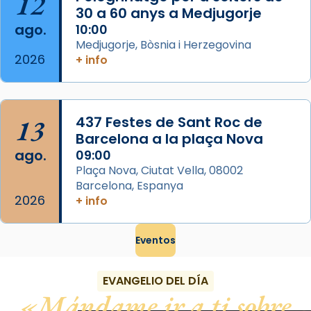
12
Foto
30 a 60 anys a Medjugorje
ago.
10:00
View on Facebook
·
Share
Medjugorje, Bòsnia i Herzegovina
2026
+ info
13
437 Festes de Sant Roc de
Barcelona a la plaça Nova
ago.
09:00
Plaça Nova, Ciutat Vella, 08002
Barcelona, Espanya
2026
+ info
Eventos
EVANGELIO DEL DÍA
Mándame ir a ti sobre