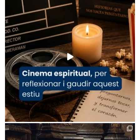
tican News 👇
News
www.vaticannews.va/es/iglesia/news/2026-
07/carmina-historia-depresion-papa-viaje-
espana-testimoni...
Foto
View on Facebook
·
Share
Arquebisbat de Barcelona
2 weeks ago
«Avui les santes Juliana i Semproniana ens
ajuden a alçar la mirada»
Mons. Sergi Gordo, bisbe de Tortosa, ha
presidit aquest 27 de juliol la missa de Les
Santes de Mataró.
🔗
tinyurl.com/cvu5jmbk