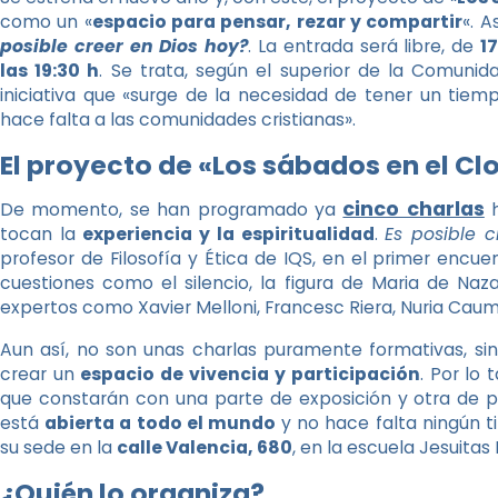
como un «
espacio para pensar, rezar y compartir
«. A
posible creer en Dios hoy?
. La entrada será libre, de
17
las 19:30 h
. Se trata, según el superior de la Comunid
iniciativa que «surge de la necesidad de tener un tiem
hace falta a las comunidades cristianas».
El proyecto de «Los sábados en el Cl
cinco charlas
De momento, se han programado ya
h
tocan la
experiencia y la espiritualidad
.
Es posible c
profesor de Filosofía y Ética de IQS, en el primer enc
cuestiones como el silencio, la figura de Maria de Naz
expertos como Xavier Melloni, Francesc Riera, Nuria Caum
Aun así, no son unas charlas puramente formativas, si
crear un
espacio de vivencia y participación
. Por lo
que constarán con una parte de exposición y otra de parti
está
abierta a todo el mundo
y no hace falta ningún ti
su sede en la
calle Valencia, 680
, en la escuela Jesuitas 
¿Quién lo organiza?