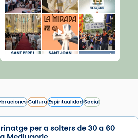
ebraciones
Cultura
Espiritualidad
Social
rinatge per a solters de 30 a 60
Síguenos en Instagram
 a Medjugorje
Cargar más...