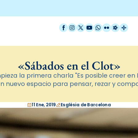
Facebook
Instagram
X / Twitter
YouTube
WhatsApp
Flickr
Radio Est
Catal
«Sábados en el Clot»
pieza la primera charla "Es posible creer en D
un nuevo espacio para pensar, rezar y compa
11 Ene, 2019
Església de Barcelona