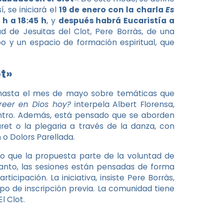
sí, se iniciará el
19 de enero con la charla
Es
 h a 18:45 h
, y
después habrá Eucaristía a
ad de Jesuitas del Clot, Pere Borràs, de una
po y un espacio de formación espiritual, que
ot»
asta el mes de mayo sobre temáticas que
reer en Dios hoy?
interpela Albert Florensa,
uentro. Además, está pensado que se aborden
aret o la plegaria a través de la danza, con
 o Dolors Parellada.
no que la propuesta parte de la voluntad de
 tanto, las sesiones están pensadas de forma
cipación. La iniciativa, insiste Pere Borràs,
po de inscripción previa. La comunidad tiene
El Clot.