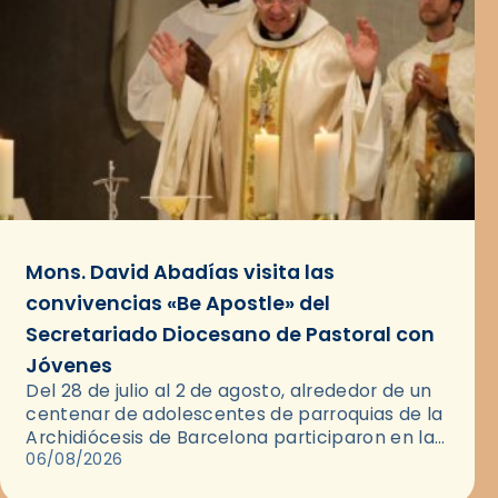
Mons. David Abadías visita las
convivencias «Be Apostle» del
Secretariado Diocesano de Pastoral con
Jóvenes
Del 28 de julio al 2 de agosto, alrededor de un
centenar de adolescentes de parroquias de la
Archidiócesis de Barcelona participaron en las
convivencias Be Apostle, organizadas por el
06/08/2026
Secretariado Diocesano…