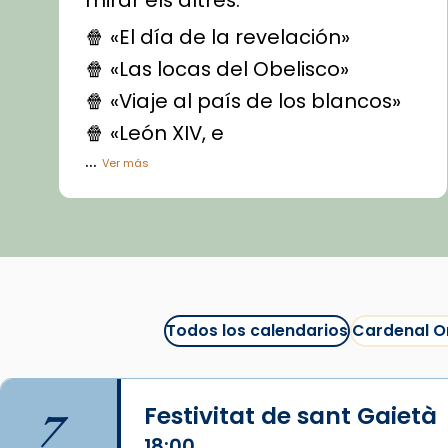
mirar els altres.
🍿 «El día de la revelación»
🍿 «Las locas del Obelisco»
🍿 «Viaje al país de los blancos»
🍿 «León XIV, e
...
Ver más
Vídeo
View on Facebook
·
Share
Arquebisbat de Barcelona
1 week ago
Todos los calendarios
Cardenal O
La Carmina va patir depressió.
Fa gairebé dos mesos, a l'Estadi
Lluís Companys, la jove va fer
7
Festivitat de sant Gaietà
arribar el seu testimoni al papa
Lleó XIV.
18:00