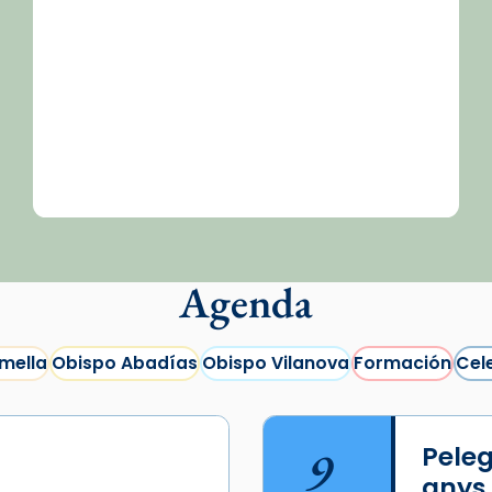
Agenda
mella
Obispo Abadías
Obispo Vilanova
Formación
Cel
9
Peleg
anys