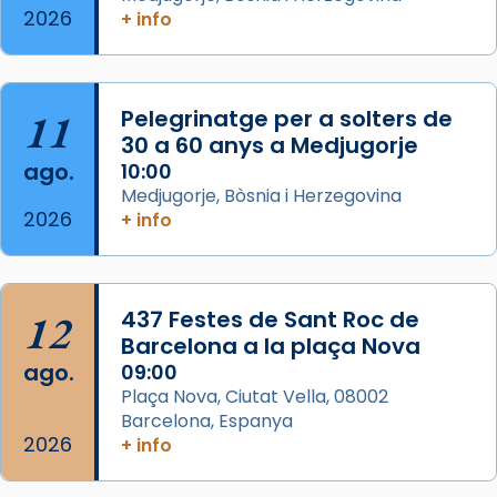
2026
+ info
Segons el llibre dels Fets (12,2) fou el primer
apòstol màrtir, decapitat a Jerusalem per
Herodes Agripa (vers l'any 44).
11
Pelegrinatge per a solters de
Patró de Galícia, després de les invasions
30 a 60 anys a Medjugorje
musulmanes fou venerat com a patró dels
ago.
10:00
Regnes castellans i més tard de tota
Medjugorje, Bòsnia i Herzegovina
Espanya.
2026
+ info
El seu sepulcre a Compostela fou un g
...
Ver más
Foto
12
437 Festes de Sant Roc de
Barcelona a la plaça Nova
View on Facebook
·
Share
ago.
09:00
Plaça Nova, Ciutat Vella, 08002
Barcelona, Espanya
2026
+ info