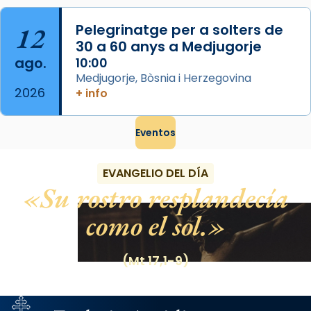
12
Pelegrinatge per a solters de
30 a 60 anys a Medjugorje
ago.
10:00
Medjugorje, Bòsnia i Herzegovina
2026
+ info
Eventos
EVANGELIO DEL DÍA
Su rostro resplandecía
como el sol.
(Mt 17,1-9)