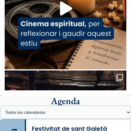
missa d’acció de gràcies en agraïment al
comitè organitzador de la visita apostòlica
del Sant Pare Lleó XIV a Barcelona, i als
col·laboradors, a la Catedral de Barcelona.
L’arquebisbe de Barcelona, el cardenal Joan
Josep Omella, ha presidit la missa i l’ha
concelebrat el bisbe auxiliar de Barcelona,
Mons. David Abadías.
📸 Dr. G. Simón
Foto
View on Facebook
·
Share
Agenda
Arquebisbat de Barcelona
1 week ago
Memòria de les santes Juliana i
Semproniana, verges i màrtirs.
Festivitat de sant Gaietà