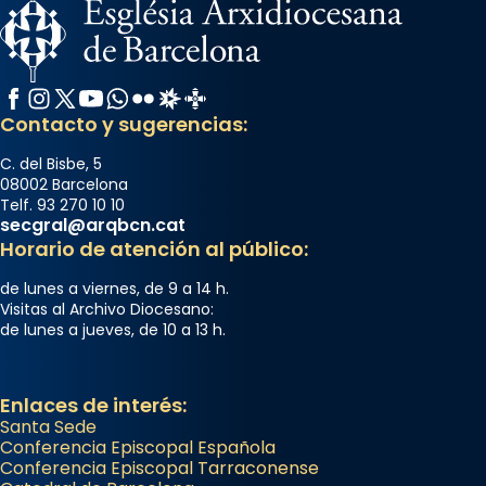
Facebook
Instagram
X / Twitter
YouTube
WhatsApp
Flickr
Radio Estel
Catalunya Cristiana
Contacto y sugerencias:
C. del Bisbe, 5
08002 Barcelona
Telf. 93 270 10 10
secgral@arqbcn.cat
Horario de atención al público:
de lunes a viernes, de 9 a 14 h.
Visitas al Archivo Diocesano:
de lunes a jueves, de 10 a 13 h.
Enlaces de interés:
Santa Sede
Conferencia Episcopal Española
Conferencia Episcopal Tarraconense