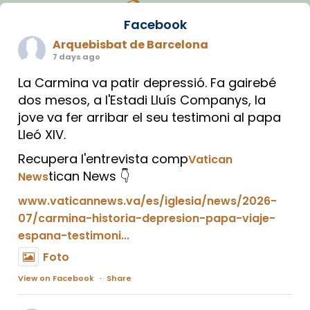
Facebook
Arquebisbat de Barcelona
7 days ago
La Carmina va patir depressió. Fa gairebé
dos mesos, a l'Estadi Lluís Companys, la
jove va fer arribar el seu testimoni al papa
Lleó XIV.
Recupera l'entrevista comp
Vatican
tican News 👇
News
www.vaticannews.va/es/iglesia/news/2026-
07/carmina-historia-depresion-papa-viaje-
espana-testimoni...
Foto
View on Facebook
·
Share