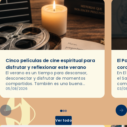
Cinco películas de cine espiritual para
El P
disfrutar y reflexionar este verano
cor
El verano es un tiempo para descansar,
En E
desconectar y disfrutar de momentos
el S
compartidos. También es una buena
comu
ocasión para dejarse llevar por una buena
05/08/2026
del 
03/0
historia y, a través del cine, reflexionar
sobre…
Ver todo