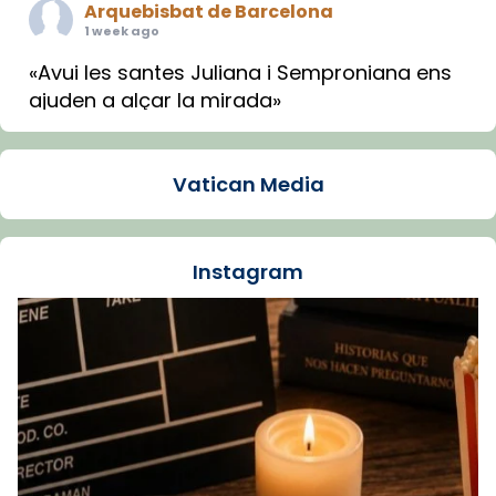
Arquebisbat de Barcelona
1 week ago
«Avui les santes Juliana i Semproniana ens
ajuden a alçar la mirada»
Mons. Sergi Gordo, bisbe de Tortosa, ha
presidit aquest 27 de juliol la missa de Les
Vatican Media
Santes de Mataró.
🔗
tinyurl.com/cvu5jmbk
📸 J. Merino
Instagram
Foto
View on Facebook
·
Share
Arquebisbat de Barcelona
is at Catedral
de Barcelona.
1 week ago
Aquest dilluns, 27 de juliol, ha tingut lloc la