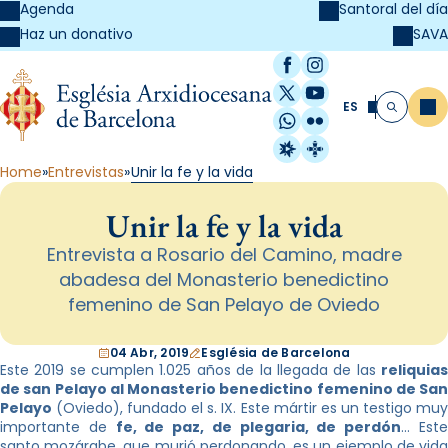
Agenda
Santoral del día
SAVA
Haz un donativo
Facebook
Instagram
X / Twitter
YouTube
ES
Me
Buscar
WhatsApp
Flickr
Radio Estel
Catalunya Cristi
Home
Entrevistas
Unir la fe y la vida
Unir la fe y la vida
Entrevista a Rosario del Camino, madre
abadesa del Monasterio benedictino
femenino de San Pelayo de Oviedo
04 Abr, 2019
Església de Barcelona
Este 2019 se cumplen 1.025 años de la llegada de las
reliquias
de san Pelayo al Monasterio benedictino femenino de San
Pelayo
(Oviedo), fundado el s. IX. Este mártir es un testigo muy
importante de
fe, de paz, de plegaria, de perdón
… Est
santo mozárabe, que murió perdonando, es un ejemplo de vida