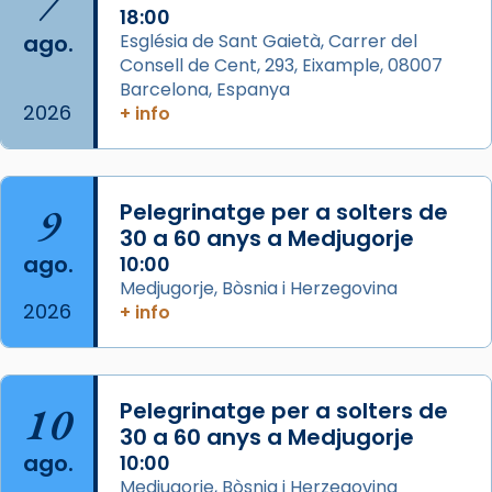
7
Acompanyant la història de sant Cugat, a
18:00
ago.
Església de Sant Gaietà, Carrer del
partir de l’Edat Mitjana sorgeix la tradició
Consell de Cent, 293, Eixample, 08007
que les santes Juliana (“relatiu a Júlia”) i
Barcelona, Espanya
Semproniana (“relatiu a Semprònia =
2026
+ info
eterna”) són deixebles seves. I l’any 1667, el
frare Joan Gaspar Roig, afirma en una obra
que les santes són filles de l’antiga Iluro.
Mataró en reivindicarà les relíq
9
Pelegrinatge per a solters de
...
30 a 60 anys a Medjugorje
Ver más
ago.
10:00
Foto
Medjugorje, Bòsnia i Herzegovina
View on Facebook
·
Share
2026
+ info
Arquebisbat de Barcelona
2 weeks ago
10
Pelegrinatge per a solters de
Jaume, fill de Zebedeu, és juntament amb el
30 a 60 anys a Medjugorje
seu germà Joan i Pere un dels que
ago.
10:00
acompanyava més de prop Jesús.
Medjugorje, Bòsnia i Herzegovina