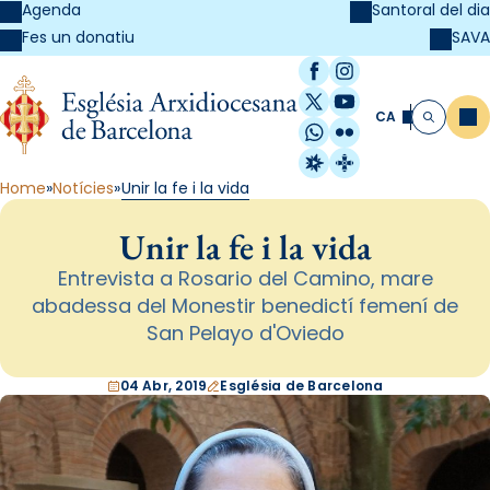
Agenda
Santoral del dia
SAVA
Fes un donatiu
Facebook
Instagram
X / Twitter
YouTube
CA
Me
Cerca
WhatsApp
Flickr
Radio Estel
Catalunya Cristi
Home
Notícies
Unir la fe i la vida
Unir la fe i la vida
Entrevista a Rosario del Camino, mare
abadessa del Monestir benedictí femení de
San Pelayo d'Oviedo
04 Abr, 2019
Església de Barcelona