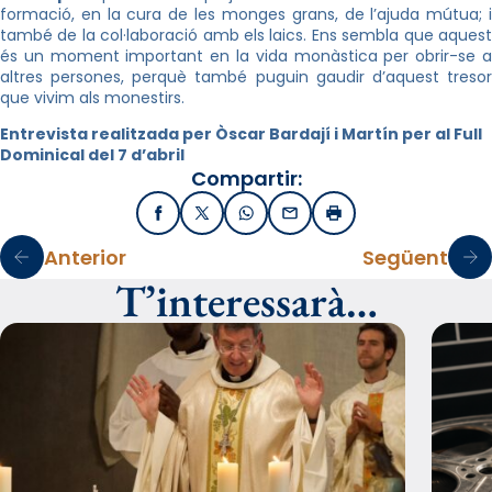
formació, en la cura de les monges grans, de l’ajuda mútua; i
també de la col·laboració amb els laics. Ens sembla que aquest
és un moment important en la vida monàstica per obrir-se a
altres persones, perquè també puguin gaudir d’aquest tresor
que vivim als monestirs.
Entrevista realitzada per Òscar Bardají i Martín per al Full
Dominical del 7 d’abril
Compartir:
Facebook
X / Twitter
WhatsApp
Email
Imprimir
Anterior
Següent
T’interessarà…