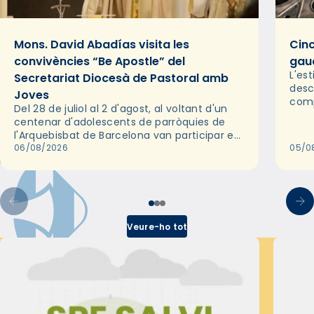
Mons. David Abadías visita les
Cinc
convivències “Be Apostle” del
gaud
L'es
Secretariat Diocesà de Pastoral amb
desc
Joves
comp
Del 28 de juliol al 2 d'agost, al voltant d'un
deix
centenar d'adolescents de parròquies de
trav
l'Arquebisbat de Barcelona van participar en
les convivències Be Apostle, organitzades
06/08/2026
05/0
pel Secretariat Diocesà de Pastoral amb…
Veure-ho tot