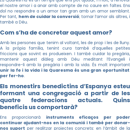
La Quaresma és un temps que ens pot ajudar, i molt, a renovar
el nostre amor i a anar amb compte de no caure en faltes. Ens
dol no respondre a un amor tan gran amb un amor semblant.
Per tant,
hem de cuidar la conversió
; tornar l’amor als altres, 
també a Déu.
Com s’ha de concretar aquest amor?
Amb les persones que tenim al voltant, les de prop i les de lluny.
A la pròpia família, tenint cura també d’aquelles petites
friccions que sovint es produeixen. I també cuidar la pregària,
mantenir aquest diàleg amb Déu meditant l’Evangeli i
respondre-li amb la pregària i amb la vida. És molt important
unir la fe i la vida i la Quaresma és una gran oportunitat
per fer-ho
.
Els monestirs benedictins d’Espanya esteu
formant una congregació a partir de les
quatre federacions actuals. Quins
beneficis us comportarà?
Ens proporcionarà
instruments eficaços per pode
continuar ajudant-nos en la comunió i també per donar-
nos suport
per realitzar projectes concrets: en l‘àmbit de l