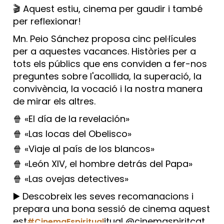
🎬 Aquest estiu, cinema per gaudir i també
per reflexionar!
Mn. Peio Sánchez proposa cinc pel·lícules
per a aquestes vacances. Històries per a
tots els públics que ens conviden a fer-nos
preguntes sobre l'acollida, la superació, la
convivència, la vocació i la nostra manera
de mirar els altres.
🍿 «El día de la revelación»
🍿 «Las locas del Obelisco»
🍿 «Viaje al país de los blancos»
🍿 «León XIV, el hombre detrás del Papa»
🍿 «Las ovejas detectives»
▶️ Descobreix les seves recomanacions i
prepara una bona sessió de cinema aquest
est
itual @cinemaspiritcat
#CinemaEspiritual