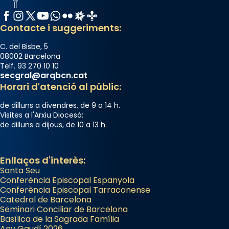
Facebook
Instagram
X / Twitter
YouTube
WhatsApp
Flickr
Radio Estel
Catalunya Cristiana
Contacte i suggeriments:
C. del Bisbe, 5
08002 Barcelona
Telf. 93 270 10 10
secgral@arqbcn.cat
Horari d'atenció al públic:
de dilluns a divendres, de 9 a 14 h.
Visites a l'Arxiu Diocesà:
de dilluns a dijous, de 10 a 13 h.
Enllaços d'interès:
Santa Seu
Conferència Episcopal Espanyola
Conferència Episcopal Tarraconense
Catedral de Barcelona
Seminari Conciliar de Barcelona
Basílica de la Sagrada Família
Any Gaudí 2026