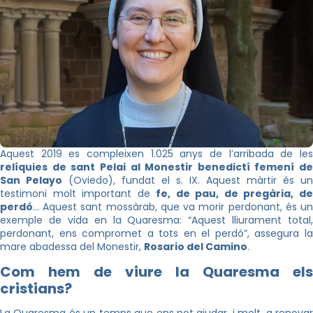
Aquest 2019 es compleixen 1.025 anys de l’arribada de les
relíquies de sant Pelai al Monestir benedictí femení de
San Pelayo
(Oviedo), fundat el s. IX. Aquest màrtir és un
testimoni molt important de
fe, de pau, de pregària, d
perdó
… Aquest sant mossàrab, que va morir perdonant, és un
exemple de vida en la Quaresma: “Aquest lliurament total,
perdonant, ens compromet a tots en el perdó”, assegura la
mare abadessa del Monestir,
Rosario del Camino
.
Com hem de viure la Quaresma els
cristians?