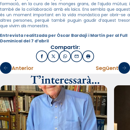
formació, en la cura de les monges grans, de l’ajuda mútua; i
també de la col·laboració amb els laics. Ens sembla que aquest
és un moment important en la vida monàstica per obrir-se a
altres persones, perquè també puguin gaudir d’aquest tresor
que vivim als monestirs.
Entrevista realitzada per Òscar Bardají i Martín per al Full
Dominical del 7 d’abril
Compartir:
Facebook
X / Twitter
WhatsApp
Email
Imprimir
Anterior
Següent
T’interessarà…