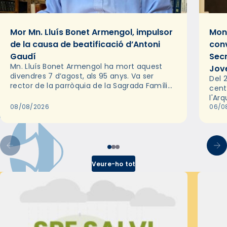
Mor Mn. Lluís Bonet Armengol, impulsor
Mons
de la causa de beatificació d’Antoni
conv
Gaudí
Sec
Mn. Lluís Bonet Armengol ha mort aquest
Jov
divendres 7 d’agost, als 95 anys. Va ser
Del 2
rector de la parròquia de la Sagrada Família
cent
de Barcelona durant 25 anys, entre 1993 i
l'Ar
2018,…
08/08/2026
les 
06/0
pel 
Veure-ho tot