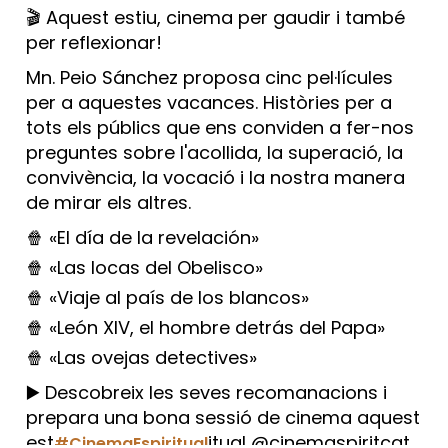
🎬 Aquest estiu, cinema per gaudir i també
per reflexionar!
Mn. Peio Sánchez proposa cinc pel·lícules
per a aquestes vacances. Històries per a
tots els públics que ens conviden a fer-nos
preguntes sobre l'acollida, la superació, la
convivència, la vocació i la nostra manera
de mirar els altres.
🍿 «El día de la revelación»
🍿 «Las locas del Obelisco»
🍿 «Viaje al país de los blancos»
🍿 «León XIV, el hombre detrás del Papa»
🍿 «Las ovejas detectives»
▶️ Descobreix les seves recomanacions i
prepara una bona sessió de cinema aquest
est
itual @cinemaspiritcat
#CinemaEspiritual