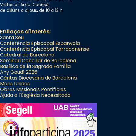
2 weeks ago
Visites a l'Arxiu Diocesà:
de dilluns a dijous, de 10 a 13 h.
Memòria de les santes Juliana i
Semproniana, verges i màrtirs.
Acompanyant la història de sant Cugat, a
Enllaços d'interès:
Santa Seu
partir de l’Edat Mitjana sorgeix la tradició
Conferència Episcopal Espanyola
que les santes Juliana (“relatiu a Júlia”) i
Conferència Episcopal Tarraconense
Semproniana (“relatiu a Semprònia =
Catedral de Barcelona
eterna”) són deixebles seves. I l’any 1667, el
Seminari Conciliar de Barcelona
Basílica de la Sagrada Família
frare Joan Gaspar Roig, afirma en una obra
Any Gaudí 2026
que les santes són filles de l’antiga Iluro.
Càritas Diocesana de Barcelona
Mataró en reivindicarà les relíquies fins que
Mans Unides
Obres Missionals Pontifícies
les aconseguirà el 1772. L’ofici que es canta
Ajuda a l’Església Necessitada
a la “Missa de les Santes” (“Missa de
Glòria”) fou composta el 1848 per Mn.
Manuel Blanch, amb aire d’òpera
italianitzant; s’interpreta per privilegi
pontifici, amb orquestra i cor, i té una