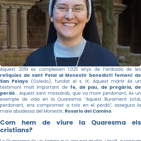
Aquest 2019 es compleixen 1.025 anys de l’arribada de les
relíquies de sant Pelai al Monestir benedictí femení de
San Pelayo
(Oviedo), fundat el s. IX. Aquest màrtir és un
testimoni molt important de
fe, de pau, de pregària, d
perdó
… Aquest sant mossàrab, que va morir perdonant, és un
exemple de vida en la Quaresma: “Aquest lliurament total,
perdonant, ens compromet a tots en el perdó”, assegura la
mare abadessa del Monestir,
Rosario del Camino
.
Com hem de viure la Quaresma els
cristians?