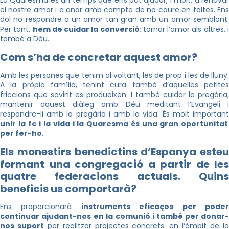
La Quaresma és un temps que ens pot ajudar, i molt, a renovar
el nostre amor i a anar amb compte de no caure en faltes. Ens
dol no respondre a un amor tan gran amb un amor semblant.
Per tant,
hem de cuidar la conversió
; tornar l’amor als altres, 
també a Déu.
Com s’ha de concretar aquest amor?
Amb les persones que tenim al voltant, les de prop i les de lluny.
A la pròpia família, tenint cura també d’aquelles petites
friccions que sovint es produeixen. I també cuidar la pregària,
mantenir aquest diàleg amb Déu meditant l’Evangeli i
respondre-li amb la pregària i amb la vida. És molt important
unir la fe i la vida i la Quaresma és una gran oportunitat
per fer-ho
.
Els monestirs benedictins d’Espanya esteu
formant una congregació a partir de les
quatre federacions actuals. Quins
beneficis us comportarà?
Ens proporcionarà
instruments eficaços per pode
continuar ajudant-nos en la comunió i també per donar-
nos suport
per realitzar projectes concrets: en l‘àmbit de l